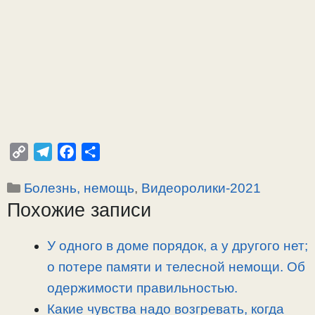
C
T
F
О
o
e
a
т
Рубрики
Болезнь, немощь
,
Видеоролики-2021
p
l
c
п
Похожие записи
y
e
e
р
L
g
b
а
i
r
o
в
У одного в доме порядок, а у другого нет;
n
a
o
и
о потере памяти и телесной немощи. Об
k
m
k
т
одержимости правильностью.
ь
Какие чувства надо возгревать, когда