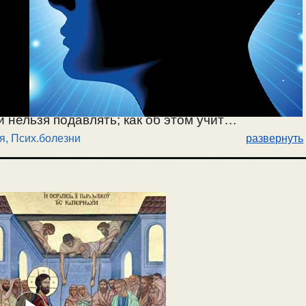
 нельзя подавлять; как об этом учит
, Псих.болезни
развернуть
чувства могут приводить к болезни. Надо
 замене страстного чувства на добродетельное.
ится она духовными методами. / 31.08.2024.