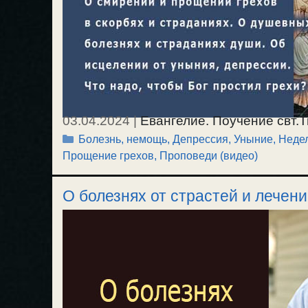
03.04.2024
|
Евангелие. Поучение свт.Т
Рубрики
Болезнь, немощь
,
Депрессия, Уныние
,
Недел
прощении грехов на примере с рассла
Прощение грехов
,
Проповеди (видео)
скорбях и страданиях.
Грех
, страсть —
страданиях души. Об исцелении от уны
О болезнях от страстей и лечени
душевному сладострастию, тем сильнее
грехи?
2-е воскресенье, неделя Великого поста