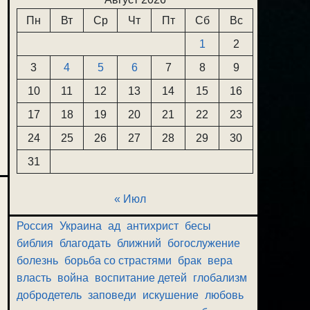
Пн
Вт
Ср
Чт
Пт
Сб
Вс
1
2
3
4
5
6
7
8
9
10
11
12
13
14
15
16
17
18
19
20
21
22
23
24
25
26
27
28
29
30
31
« Июл
Россия
Украина
ад
антихрист
бесы
библия
благодать
ближний
богослужение
болезнь
борьба со страстями
брак
вера
власть
война
воспитание детей
глобализм
добродетель
заповеди
искушение
любовь