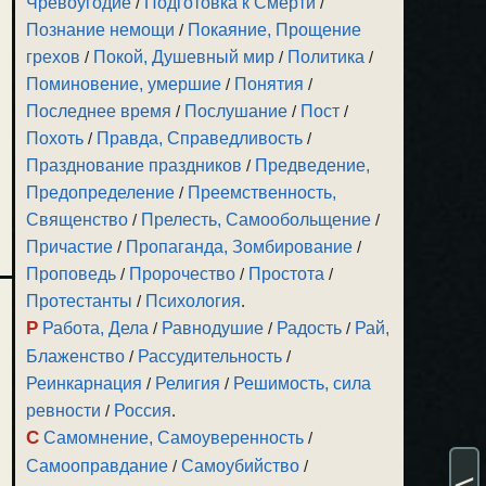
Чревоугодие
/
Подготовка к Смерти
/
Познание немощи
/
Покаяние, Прощение
грехов
/
Покой, Душевный мир
/
Политика
/
Поминовение, умершие
/
Понятия
/
Последнее время
/
Послушание
/
Пост
/
Похоть
/
Правда, Справедливость
/
Празднование праздников
/
Предведение,
Предопределение
/
Преемственность,
Священство
/
Прелесть, Самообольщение
/
Причастие
/
Пропаганда, Зомбирование
/
Проповедь
/
Пророчество
/
Простота
/
Протестанты
/
Психология
.
Р
Работа, Дела
/
Равнодушие
/
Радость
/
Рай,
Блаженство
/
Рассудительность
/
Реинкарнация
/
Религия
/
Решимость, сила
ревности
/
Россия
.
С
Самомнение, Самоуверенность
/
Самооправдание
/
Самоубийство
/
<