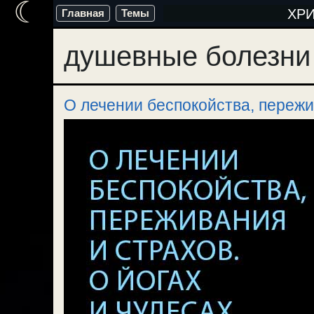
☾
Перейти
ХР
Главная
Темы
к
душевные болезни
содержимому
О лечении беспокойства, пережив