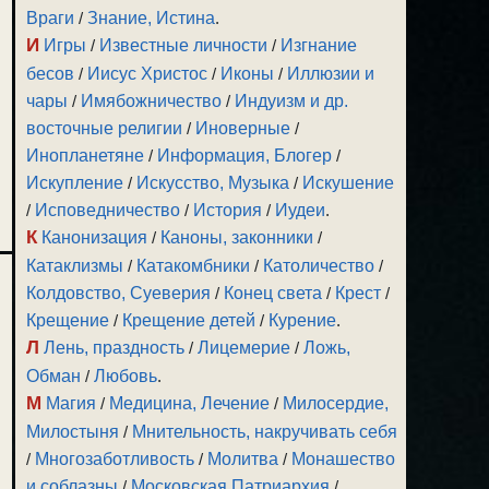
Враги
/
Знание, Истина
.
И
Игры
/
Известные личности
/
Изгнание
бесов
/
Иисус Христос
/
Иконы
/
Иллюзии и
чары
/
Имябожничество
/
Индуизм и др.
восточные религии
/
Иноверные
/
Инопланетяне
/
Информация, Блогер
/
Искупление
/
Искусство, Музыка
/
Искушение
/
Исповедничество
/
История
/
Иудеи
.
К
Канонизация
/
Каноны, законники
/
Катаклизмы
/
Катакомбники
/
Католичество
/
Колдовство, Суеверия
/
Конец света
/
Крест
/
Крещение
/
Крещение детей
/
Курение
.
Л
Лень, праздность
/
Лицемерие
/
Ложь,
Обман
/
Любовь
.
М
Магия
/
Медицина, Лечение
/
Милосердие,
Милостыня
/
Мнительность, накручивать себя
/
Многозаботливость
/
Молитва
/
Монашество
и соблазны
/
Московская Патриархия
/