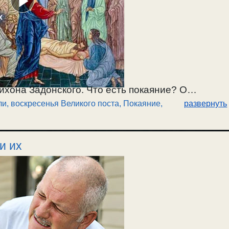
ихона Задонского. Что есть покаяние? О
и, воскресенья Великого поста
,
Покаяние,
развернуть
бленным. О смирении и прощении грехов в
 болезнь души. О душевных болезнях и
ния, депрессии. Чем сильнее привязанность к
и их
 будет депрессия. Что надо, чтобы Бог простил
, свт.Григория Паламы. / 31.03.2024.