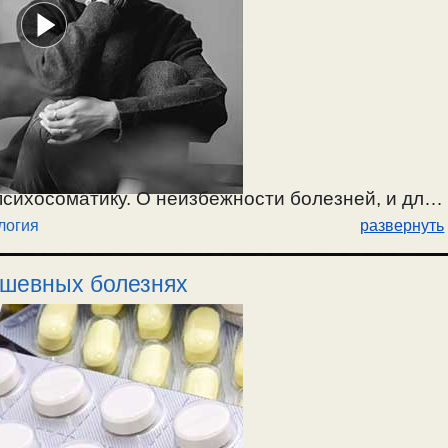
психосоматику. О неизбежности болезней, и для
логия
развернуть
лезни, и правильный путь излечения. /
ушевных болезнях