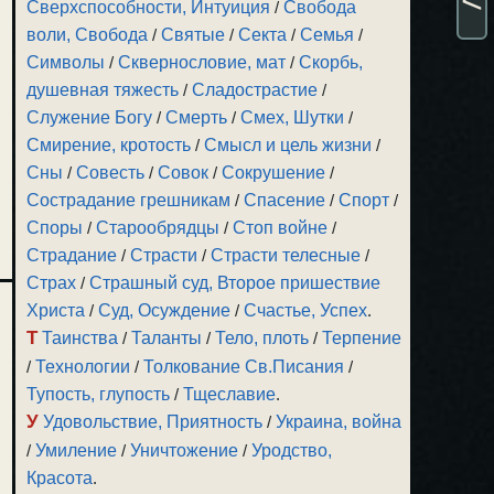
Сверхспособности, Интуиция
/
Свобода
воли, Свобода
/
Святые
/
Секта
/
Семья
/
Символы
/
Сквернословие, мат
/
Скорбь,
душевная тяжесть
/
Сладострастие
/
Служение Богу
/
Смерть
/
Смех, Шутки
/
Смирение, кротость
/
Смысл и цель жизни
/
Сны
/
Совесть
/
Совок
/
Сокрушение
/
Сострадание грешникам
/
Спасение
/
Спорт
/
Споры
/
Старообрядцы
/
Стоп войне
/
Страдание
/
Страсти
/
Страсти телесные
/
Страх
/
Страшный суд, Второе пришествие
Христа
/
Суд, Осуждение
/
Счастье, Успех
.
Т
Таинства
/
Таланты
/
Тело, плоть
/
Терпение
/
Технологии
/
Толкование Св.Писания
/
Тупость, глупость
/
Тщеславие
.
У
Удовольствие, Приятность
/
Украина, война
/
Умиление
/
Уничтожение
/
Уродство,
Красота
.