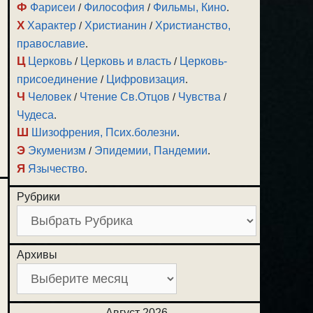
Ф
Фарисеи
/
Философия
/
Фильмы, Кино
.
Х
Характер
/
Христианин
/
Христианство,
православие
.
Ц
Церковь
/
Церковь и власть
/
Церковь-
присоединение
/
Цифровизация
.
Ч
Человек
/
Чтение Св.Отцов
/
Чувства
/
Чудеса
.
Ш
Шизофрения, Псих.болезни
.
Э
Экуменизм
/
Эпидемии, Пандемии
.
Я
Язычество
.
Рубрики
Архивы
Август 2026