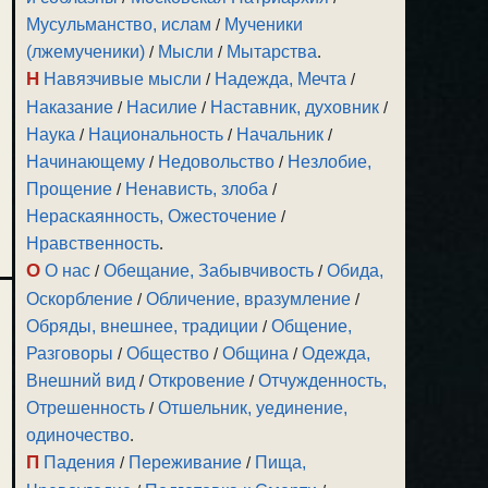
Мусульманство, ислам
/
Мученики
(лжемученики)
/
Мысли
/
Мытарства
.
Н
Навязчивые мысли
/
Надежда, Мечта
/
Наказание
/
Насилие
/
Наставник, духовник
/
Наука
/
Национальность
/
Начальник
/
Начинающему
/
Недовольство
/
Незлобие,
Прощение
/
Ненависть, злоба
/
Нераскаянность, Ожесточение
/
Нравственность
.
О
О нас
/
Обещание, Забывчивость
/
Обида,
Оскорбление
/
Обличение, вразумление
/
Обряды, внешнее, традиции
/
Общение,
Разговоры
/
Общество
/
Община
/
Одежда,
Внешний вид
/
Откровение
/
Отчужденность,
Отрешенность
/
Отшельник, уединение,
одиночество
.
П
Падения
/
Переживание
/
Пища,