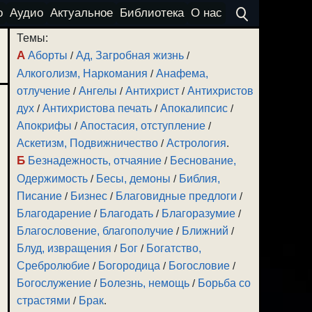
о
Аудио
Актуальное
Библиотека
О нас
Темы:
А
Аборты
/
Ад, Загробная жизнь
/
Алкоголизм, Наркомания
/
Анафема,
отлучение
/
Ангелы
/
Антихрист
/
Антихристов
дух
/
Антихристова печать
/
Апокалипсис
/
Апокрифы
/
Апостасия, отступление
/
Аскетизм, Подвижничество
/
Астрология
.
Б
Безнадежность, отчаяние
/
Беснование,
Одержимость
/
Бесы, демоны
/
Библия,
Писание
/
Бизнес
/
Благовидные предлоги
/
Благодарение
/
Благодать
/
Благоразумие
/
Благословение, благополучие
/
Ближний
/
Блуд, извращения
/
Бог
/
Богатство,
Сребролюбие
/
Богородица
/
Богословие
/
Богослужение
/
Болезнь, немощь
/
Борьба со
страстями
/
Брак
.