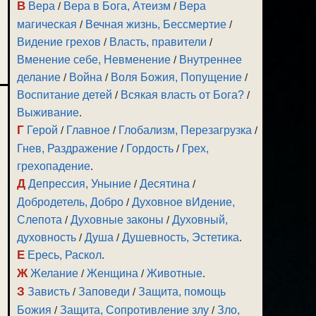
В
Вера
/
Вера в Бога, Атеизм
/
Вера
магическая
/
Вечная жизнь, Бессмертие
/
Видение грехов
/
Власть, правители
/
Вменение себе, Невменение
/
Внутреннее
делание
/
Война
/
Воля Божия, Попущение
/
Воспитание детей
/
Всякая власть от Бога?
/
Выживание
.
Г
Герой
/
Главное
/
Глобализм, Перезагрузка
/
Гнев, Раздражение
/
Гордость
/
Грех,
грехопадение
.
Д
Депрессия, Уныние
/
Десятина
/
Добродетель, Добро
/
Духовное вИдение,
Слепота
/
Духовные законы
/
Духовный,
духовность
/
Душа
/
Душевность, Эстетика
.
Е
Ересь, Раскол
.
Ж
Желание
/
Женщина
/
Животные
.
З
Зависть
/
Заповеди
/
Защита, помощь
Божия
/
Защита, Сопротивление злу
/
Зло,