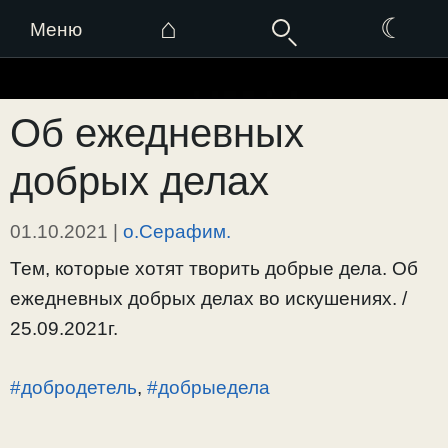
⌂
☾
Меню
Перейти
к
Об ежедневных
содержимому
добрых делах
01.10.2021
|
о.Серафим.
Тем, которые хотят творить добрые дела. Об
ежедневных добрых делах во искушениях. /
25.09.2021г.
#добродетель
,
#добрыедела