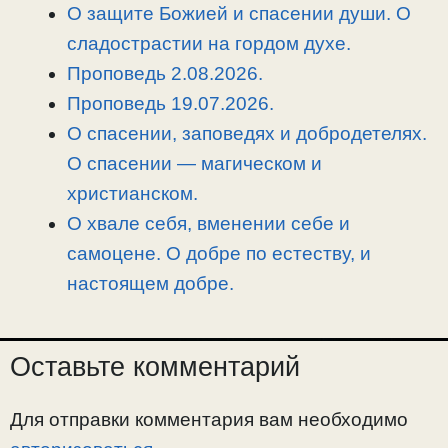
i
r
o
в
О защите Божией и спасении души. О
n
a
o
и
сладострастии на гордом духе.
k
m
k
т
Проповедь 2.08.2026.
ь
Проповедь 19.07.2026.
О спасении, заповедях и добродетелях.
О спасении — магическом и
христианском.
О хвале себя, вменении себе и
самоцене. О добре по естеству, и
настоящем добре.
Оставьте комментарий
Для отправки комментария вам необходимо