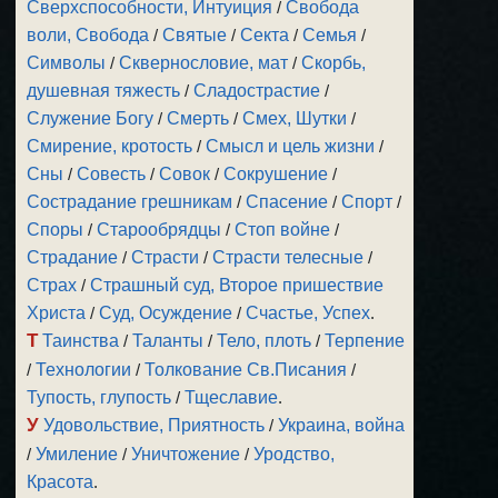
Сверхспособности, Интуиция
/
Свобода
воли, Свобода
/
Святые
/
Секта
/
Семья
/
Символы
/
Сквернословие, мат
/
Скорбь,
душевная тяжесть
/
Сладострастие
/
Служение Богу
/
Смерть
/
Смех, Шутки
/
Смирение, кротость
/
Смысл и цель жизни
/
Сны
/
Совесть
/
Совок
/
Сокрушение
/
Сострадание грешникам
/
Спасение
/
Спорт
/
Споры
/
Старообрядцы
/
Стоп войне
/
Страдание
/
Страсти
/
Страсти телесные
/
Страх
/
Страшный суд, Второе пришествие
Христа
/
Суд, Осуждение
/
Счастье, Успех
.
Т
Таинства
/
Таланты
/
Тело, плоть
/
Терпение
/
Технологии
/
Толкование Св.Писания
/
Тупость, глупость
/
Тщеславие
.
У
Удовольствие, Приятность
/
Украина, война
/
Умиление
/
Уничтожение
/
Уродство,
Красота
.