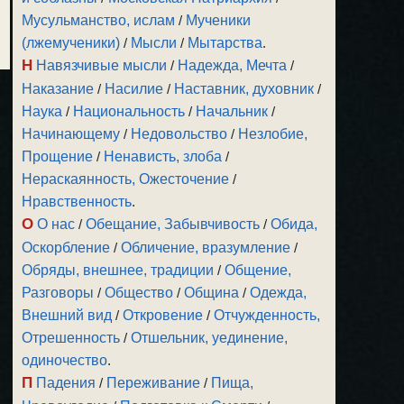
Мусульманство, ислам
/
Мученики
(лжемученики)
/
Мысли
/
Мытарства
.
Н
Навязчивые мысли
/
Надежда, Мечта
/
Наказание
/
Насилие
/
Наставник, духовник
/
Наука
/
Национальность
/
Начальник
/
Начинающему
/
Недовольство
/
Незлобие,
Прощение
/
Ненависть, злоба
/
Нераскаянность, Ожесточение
/
Нравственность
.
О
О нас
/
Обещание, Забывчивость
/
Обида,
Оскорбление
/
Обличение, вразумление
/
Обряды, внешнее, традиции
/
Общение,
Разговоры
/
Общество
/
Община
/
Одежда,
Внешний вид
/
Откровение
/
Отчужденность,
Отрешенность
/
Отшельник, уединение,
одиночество
.
П
Падения
/
Переживание
/
Пища,