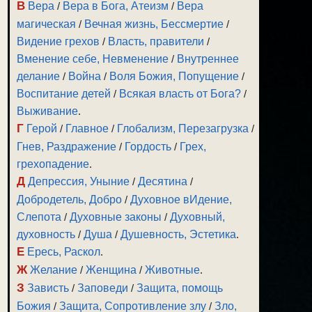
В
Вера
/
Вера в Бога, Атеизм
/
Вера
магическая
/
Вечная жизнь, Бессмертие
/
Видение грехов
/
Власть, правители
/
Вменение себе, Невменение
/
Внутреннее
делание
/
Война
/
Воля Божия, Попущение
/
Воспитание детей
/
Всякая власть от Бога?
/
Выживание
.
Г
Герой
/
Главное
/
Глобализм, Перезагрузка
/
Гнев, Раздражение
/
Гордость
/
Грех,
грехопадение
.
Д
Депрессия, Уныние
/
Десятина
/
Добродетель, Добро
/
Духовное вИдение,
Слепота
/
Духовные законы
/
Духовный,
духовность
/
Душа
/
Душевность, Эстетика
.
Е
Ересь, Раскол
.
Ж
Желание
/
Женщина
/
Животные
.
З
Зависть
/
Заповеди
/
Защита, помощь
Божия
/
Защита, Сопротивление злу
/
Зло,