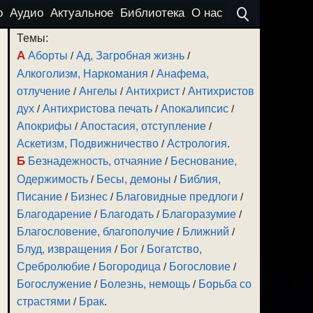
о
Аудио
Актуальное
Библиотека
О нас
Темы:
А
Аборты
/
Ад, Загробная жизнь
/
Алкоголизм, Наркомания
/
Анафема,
отлучение
/
Ангелы
/
Антихрист
/
Антихристов
дух
/
Антихристова печать
/
Апокалипсис
/
Апокрифы
/
Апостасия, отступление
/
Аскетизм, Подвижничество
/
Астрология
.
Б
Безнадежность, отчаяние
/
Беснование,
Одержимость
/
Бесы, демоны
/
Библия,
Писание
/
Бизнес
/
Благовидные предлоги
/
Благодарение
/
Благодать
/
Благоразумие
/
Благословение, благополучие
/
Ближний
/
Блуд, извращения
/
Бог
/
Богатство,
Сребролюбие
/
Богородица
/
Богословие
/
Богослужение
/
Болезнь, немощь
/
Борьба со
страстями
/
Брак
.