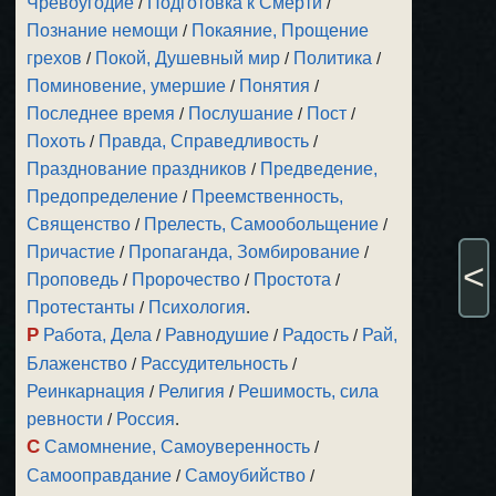
Чревоугодие
/
Подготовка к Смерти
/
Познание немощи
/
Покаяние, Прощение
грехов
/
Покой, Душевный мир
/
Политика
/
Поминовение, умершие
/
Понятия
/
Последнее время
/
Послушание
/
Пост
/
Похоть
/
Правда, Справедливость
/
Празднование праздников
/
Предведение,
Предопределение
/
Преемственность,
Священство
/
Прелесть, Самообольщение
/
Причастие
/
Пропаганда, Зомбирование
/
<
Проповедь
/
Пророчество
/
Простота
/
Протестанты
/
Психология
.
Р
Работа, Дела
/
Равнодушие
/
Радость
/
Рай,
Блаженство
/
Рассудительность
/
Реинкарнация
/
Религия
/
Решимость, сила
ревности
/
Россия
.
С
Самомнение, Самоуверенность
/
Самооправдание
/
Самоубийство
/