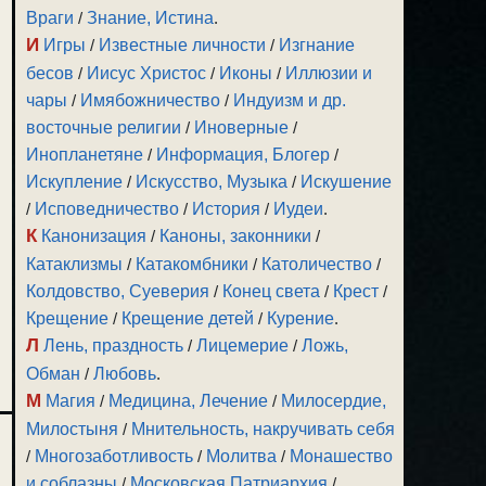
Враги
/
Знание, Истина
.
И
Игры
/
Известные личности
/
Изгнание
бесов
/
Иисус Христос
/
Иконы
/
Иллюзии и
чары
/
Имябожничество
/
Индуизм и др.
восточные религии
/
Иноверные
/
Инопланетяне
/
Информация, Блогер
/
Искупление
/
Искусство, Музыка
/
Искушение
/
Исповедничество
/
История
/
Иудеи
.
К
Канонизация
/
Каноны, законники
/
Катаклизмы
/
Катакомбники
/
Католичество
/
Колдовство, Суеверия
/
Конец света
/
Крест
/
Крещение
/
Крещение детей
/
Курение
.
Л
Лень, праздность
/
Лицемерие
/
Ложь,
Обман
/
Любовь
.
М
Магия
/
Медицина, Лечение
/
Милосердие,
Милостыня
/
Мнительность, накручивать себя
/
Многозаботливость
/
Молитва
/
Монашество
и соблазны
/
Московская Патриархия
/