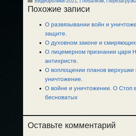
Рубрики
Видеоролики-2021
,
Глобализм, Перезагрузк
p
l
c
п
Похожие записи
y
e
e
р
L
g
b
а
О развязывании войн и уничтоже
i
r
o
в
n
защите.
a
o
и
k
m
k
т
О духовном законе и смиряющих 
ь
О лицемерном признании царя Ник
антихристе.
О воплощении планов верхушки г
уничтожение.
О войне и уничтожении. О Стоп 
бесноватых
Оставьте комментарий