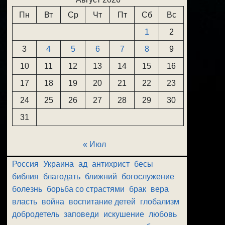
Пн
Вт
Ср
Чт
Пт
Сб
Вс
1
2
3
4
5
6
7
8
9
10
11
12
13
14
15
16
17
18
19
20
21
22
23
24
25
26
27
28
29
30
31
« Июл
Россия
Украина
ад
антихрист
бесы
библия
благодать
ближний
богослужение
болезнь
борьба со страстями
брак
вера
власть
война
воспитание детей
глобализм
добродетель
заповеди
искушение
любовь