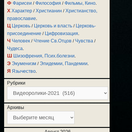
Ф
Фарисеи
/
Философия
/
Фильмы, Кино
.
Х
Характер
/
Христианин
/
Христианство,
православие
.
Ц
Церковь
/
Церковь и власть
/
Церковь-
присоединение
/
Цифровизация
.
Ч
Человек
/
Чтение Св.Отцов
/
Чувства
/
Чудеса
.
Ш
Шизофрения, Псих.болезни
.
Э
Экуменизм
/
Эпидемии, Пандемии
.
Я
Язычество
.
Рубрики
Архивы
Август 2026