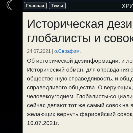
☾
Перейти
ХР
Главная
Темы
к
Историческая дез
содержимому
глобалисты и сово
24.07.2021
|
о.Серафим.
Об исторической дезинформации, и ло
Исторический обман, для оправдания с
общественную справедливость, и обще
справедливого общества. О верующих
человекоугодием. Глобалисты-социали
сейчас делают тот же самый совок на 
желающих вернуть фарисейский совок, 
16.07.2021г.