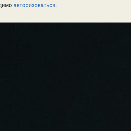
одимо
авторизоваться
.