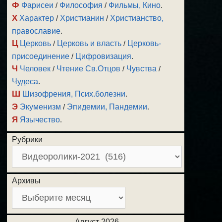
Ф
Фарисеи
/
Философия
/
Фильмы, Кино
.
Х
Характер
/
Христианин
/
Христианство,
православие
.
Ц
Церковь
/
Церковь и власть
/
Церковь-
присоединение
/
Цифровизация
.
Ч
Человек
/
Чтение Св.Отцов
/
Чувства
/
Чудеса
.
Ш
Шизофрения, Псих.болезни
.
Э
Экуменизм
/
Эпидемии, Пандемии
.
Я
Язычество
.
Рубрики
Архивы
Август 2026