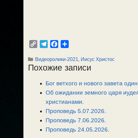
C
T
F
О
o
e
a
т
Рубрики
Видеоролики-2021
,
Иисус Христос
p
l
c
п
Похожие записи
y
e
e
р
L
g
b
а
Бог ветхого и нового завета один
i
r
o
в
n
Об ожидании земного царя иуде
a
o
и
k
m
k
т
христианами.
ь
Проповедь 5.07.2026.
Проповедь 7.06.2026.
Проповедь 24.05.2026.