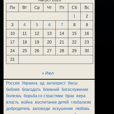
Пн
Вт
Ср
Чт
Пт
Сб
Вс
1
2
3
4
5
6
7
8
9
10
11
12
13
14
15
16
17
18
19
20
21
22
23
24
25
26
27
28
29
30
31
« Июл
Россия
Украина
ад
антихрист
бесы
библия
благодать
ближний
богослужение
болезнь
борьба со страстями
брак
вера
власть
война
воспитание детей
глобализм
добродетель
заповеди
искушение
любовь