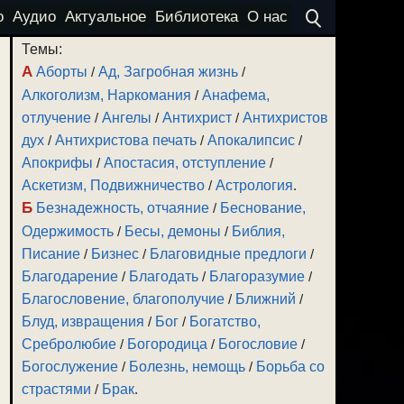
о
Аудио
Актуальное
Библиотека
О нас
Темы:
А
Аборты
/
Ад, Загробная жизнь
/
Алкоголизм, Наркомания
/
Анафема,
отлучение
/
Ангелы
/
Антихрист
/
Антихристов
дух
/
Антихристова печать
/
Апокалипсис
/
Апокрифы
/
Апостасия, отступление
/
Аскетизм, Подвижничество
/
Астрология
.
Б
Безнадежность, отчаяние
/
Беснование,
Одержимость
/
Бесы, демоны
/
Библия,
Писание
/
Бизнес
/
Благовидные предлоги
/
Благодарение
/
Благодать
/
Благоразумие
/
Благословение, благополучие
/
Ближний
/
Блуд, извращения
/
Бог
/
Богатство,
Сребролюбие
/
Богородица
/
Богословие
/
Богослужение
/
Болезнь, немощь
/
Борьба со
страстями
/
Брак
.