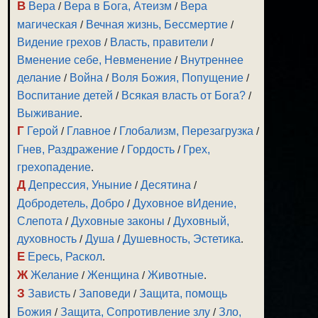
В
Вера
/
Вера в Бога, Атеизм
/
Вера
магическая
/
Вечная жизнь, Бессмертие
/
Видение грехов
/
Власть, правители
/
Вменение себе, Невменение
/
Внутреннее
делание
/
Война
/
Воля Божия, Попущение
/
Воспитание детей
/
Всякая власть от Бога?
/
Выживание
.
Г
Герой
/
Главное
/
Глобализм, Перезагрузка
/
Гнев, Раздражение
/
Гордость
/
Грех,
грехопадение
.
Д
Депрессия, Уныние
/
Десятина
/
Добродетель, Добро
/
Духовное вИдение,
Слепота
/
Духовные законы
/
Духовный,
духовность
/
Душа
/
Душевность, Эстетика
.
Е
Ересь, Раскол
.
Ж
Желание
/
Женщина
/
Животные
.
З
Зависть
/
Заповеди
/
Защита, помощь
Божия
/
Защита, Сопротивление злу
/
Зло,