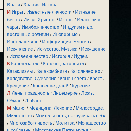
Враги
/
Знание, Истина
.
И
Игры
/
Известные личности
/
Изгнание
бесов
/
Иисус Христос
/
Иконы
/
Иллюзии и
чары
/
Имябожничество
/
Индуизм и др.
восточные религии
/
Иноверные
/
Инопланетяне
/
Информация, Блогер
/
Искупление
/
Искусство, Музыка
/
Искушение
/
Исповедничество
/
История
/
Иудеи
.
К
Канонизация
/
Каноны, законники
/
Катаклизмы
/
Катакомбники
/
Католичество
/
Колдовство, Суеверия
/
Конец света
/
Крест
/
Крещение
/
Крещение детей
/
Курение
.
Л
Лень, праздность
/
Лицемерие
/
Ложь,
Обман
/
Любовь
.
М
Магия
/
Медицина, Лечение
/
Милосердие,
Милостыня
/
Мнительность, накручивать себя
/
Многозаботливость
/
Молитва
/
Монашество
и соблазны
/
Московская Патриархия
/