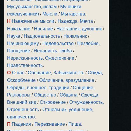
Мусульманство, ислам
/
Мученики
(лжемученики)
/
Мысли
/
Мытарства
.
Н
Навязчивые мысли
/
Надежда, Мечта
/
Наказание
/
Насилие
/
Наставник, духовник
/
Наука
/
Национальность
/
Начальник
/
Начинающему
/
Недовольство
/
Незлобие,
Прощение
/
Ненависть, злоба
/
Нераскаянность, Ожесточение
/
Нравственность
.
О
О нас
/
Обещание, Забывчивость
/
Обида,
Оскорбление
/
Обличение, вразумление
/
Обряды, внешнее, традиции
/
Общение,
Разговоры
/
Общество
/
Община
/
Одежда,
Внешний вид
/
Откровение
/
Отчужденность,
Отрешенность
/
Отшельник, уединение,
одиночество
.
П
Падения
/
Переживание
/
Пища,