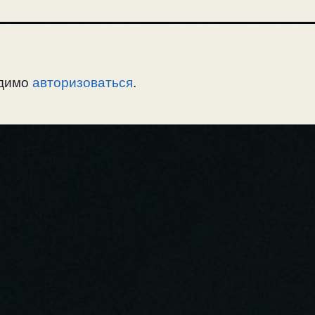
одимо
авторизоваться
.