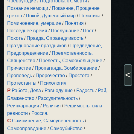
Чревоугодие
/
Подготовка к Смерти
/
Познание немощи
/
Покаяние, Прощение
грехов
/
Покой, Душевный мир
/
Политика
/
Поминовение, умершие
/
Понятия
/
Последнее время
/
Послушание
/
Пост
/
Похоть
/
Правда, Справедливость
/
Празднование праздников
/
Предведение,
Предопределение
/
Преемственность,
Священство
/
Прелесть, Самообольщение
/
Причастие
/
Пропаганда, Зомбирование
/
<
Проповедь
/
Пророчество
/
Простота
/
Протестанты
/
Психология
.
Р
Работа, Дела
/
Равнодушие
/
Радость
/
Рай,
Блаженство
/
Рассудительность
/
Реинкарнация
/
Религия
/
Решимость, сила
ревности
/
Россия
.
С
Самомнение, Самоуверенность
/
Самооправдание
/
Самоубийство
/