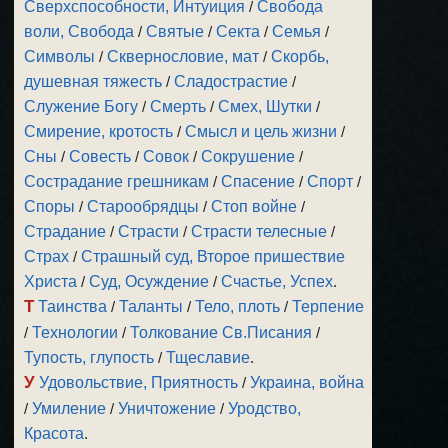
Сверхспособности, Интуиция
/
Свобода
воли, Свобода
/
Святые
/
Секта
/
Семья
/
Символы
/
Сквернословие, мат
/
Скорбь,
душевная тяжесть
/
Сладострастие
/
Служение Богу
/
Смерть
/
Смех, Шутки
/
Смирение, кротость
/
Смысл и цель жизни
/
Сны
/
Совесть
/
Совок
/
Сокрушение
/
Сострадание грешникам
/
Спасение
/
Спорт
/
Споры
/
Старообрядцы
/
Стоп войне
/
Страдание
/
Страсти
/
Страсти телесные
/
Страх
/
Страшный суд, Второе пришествие
Христа
/
Суд, Осуждение
/
Счастье, Успех
.
Т
Таинства
/
Таланты
/
Тело, плоть
/
Терпение
/
Технологии
/
Толкование Св.Писания
/
Тупость, глупость
/
Тщеславие
.
У
Удовольствие, Приятность
/
Украина, война
/
Умиление
/
Уничтожение
/
Уродство,
Красота
.