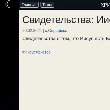
☾
Перейти
ХР
Главная
Темы
к
Свидетельства: Ии
содержимому
20.02.2021
|
о.Серафим.
Свидетельства о том, что Иисус есть Бог
#ИисусХристос