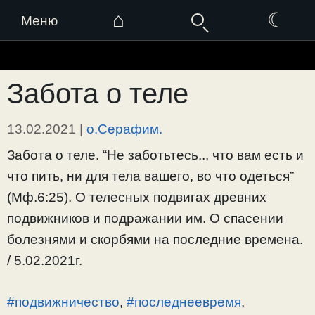
⌂
☾
Меню
Перейти
к
Забота о теле
содержимому
13.02.2021
|
о.Серафим.
Забота о теле. “Не заботьтесь.., что вам есть и
что пить, ни для тела вашего, во что одеться”
(Мф.6:25). О телесных подвигах древних
подвижников и подражании им. О спасении
болезнями и скорбями на последние времена.
/ 5.02.2021г.
#подвижничество
,
#последнеевремя
,