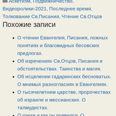
Рубрики
Аскетизм, Подвижничество
,
p
l
c
п
y
e
e
р
Видеоролики-2021
,
Последнее время
,
L
g
b
а
Толкование Св.Писания
,
Чтение Св.Отцов
i
r
o
в
Похожие записи
n
a
o
и
k
m
k
т
О чтении Евангелия, Писания, ложных
ь
понятиях и благовидных бесовских
предлогах.
Об изречениях Св.Отцов, Писания и
обстоятельствах. Таинства и магия.
Об исцелении гадаринских бесноватых.
О мнимых разногласиях в Евангелиях.
О тысячелетнем царстве, пророчествах
об израиле и мессианских. О
талмудистах.
О грехе и как он появился. О