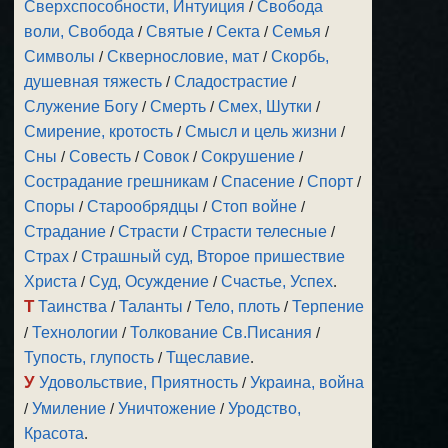
Сверхспособности, Интуиция
/
Свобода
воли, Свобода
/
Святые
/
Секта
/
Семья
/
Символы
/
Сквернословие, мат
/
Скорбь,
душевная тяжесть
/
Сладострастие
/
Служение Богу
/
Смерть
/
Смех, Шутки
/
Смирение, кротость
/
Смысл и цель жизни
/
Сны
/
Совесть
/
Совок
/
Сокрушение
/
Сострадание грешникам
/
Спасение
/
Спорт
/
Споры
/
Старообрядцы
/
Стоп войне
/
Страдание
/
Страсти
/
Страсти телесные
/
Страх
/
Страшный суд, Второе пришествие
Христа
/
Суд, Осуждение
/
Счастье, Успех
.
Т
Таинства
/
Таланты
/
Тело, плоть
/
Терпение
/
Технологии
/
Толкование Св.Писания
/
Тупость, глупость
/
Тщеславие
.
У
Удовольствие, Приятность
/
Украина, война
/
Умиление
/
Уничтожение
/
Уродство,
Красота
.