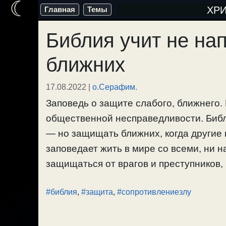
☾
Перейти
ХР
Главная
Темы
к
Библия учит не на
содержимому
ближних
17.08.2022
|
о.Серафим.
Заповедь о защите слабого, ближнего
общественной несправедливости. Библи
— но защищать ближних, когда другие 
заповедает жить в мире со всеми, ни н
защищаться от врагов и преступников, к
#библия
,
#защита
,
#сопротивлениезлу