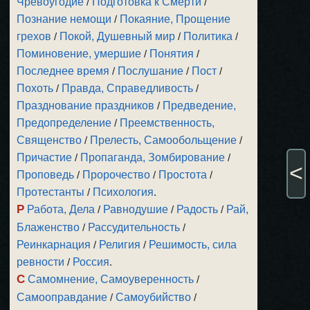
Чревоугодие
/
Подготовка к Смерти
/
Познание немощи
/
Покаяние, Прощение
грехов
/
Покой, Душевный мир
/
Политика
/
Поминовение, умершие
/
Понятия
/
Последнее время
/
Послушание
/
Пост
/
Похоть
/
Правда, Справедливость
/
Празднование праздников
/
Предведение,
Предопределение
/
Преемственность,
Священство
/
Прелесть, Самообольщение
/
Причастие
/
Пропаганда, Зомбирование
/
<
Проповедь
/
Пророчество
/
Простота
/
Протестанты
/
Психология
.
Р
Работа, Дела
/
Равнодушие
/
Радость
/
Рай,
Блаженство
/
Рассудительность
/
Реинкарнация
/
Религия
/
Решимость, сила
ревности
/
Россия
.
С
Самомнение, Самоуверенность
/
Самооправдание
/
Самоубийство
/