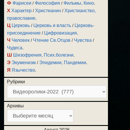
Ф
Фарисеи
/
Философия
/
Фильмы, Кино
.
Х
Характер
/
Христианин
/
Христианство,
православие
.
Ц
Церковь
/
Церковь и власть
/
Церковь-
присоединение
/
Цифровизация
.
Ч
Человек
/
Чтение Св.Отцов
/
Чувства
/
Чудеса
.
Ш
Шизофрения, Псих.болезни
.
Э
Экуменизм
/
Эпидемии, Пандемии
.
Я
Язычество
.
Рубрики
Архивы
Август 2026