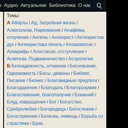
о
Аудио
Актуальное
Библиотека
О нас
Темы:
А
Аборты
/
Ад, Загробная жизнь
/
Алкоголизм, Наркомания
/
Анафема,
отлучение
/
Ангелы
/
Антихрист
/
Антихристов
дух
/
Антихристова печать
/
Апокалипсис
/
Апокрифы
/
Апостасия, отступление
/
Аскетизм, Подвижничество
/
Астрология
.
Б
Безнадежность, отчаяние
/
Беснование,
Одержимость
/
Бесы, демоны
/
Библия,
Писание
/
Бизнес
/
Благовидные предлоги
/
Благодарение
/
Благодать
/
Благоразумие
/
Благословение, благополучие
/
Ближний
/
Блуд, извращения
/
Бог
/
Богатство,
Сребролюбие
/
Богородица
/
Богословие
/
Богослужение
/
Болезнь, немощь
/
Борьба со
страстями
/
Брак
.