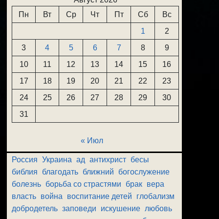
Пн
Вт
Ср
Чт
Пт
Сб
Вс
1
2
3
4
5
6
7
8
9
10
11
12
13
14
15
16
17
18
19
20
21
22
23
24
25
26
27
28
29
30
31
« Июл
Россия
Украина
ад
антихрист
бесы
библия
благодать
ближний
богослужение
болезнь
борьба со страстями
брак
вера
власть
война
воспитание детей
глобализм
добродетель
заповеди
искушение
любовь