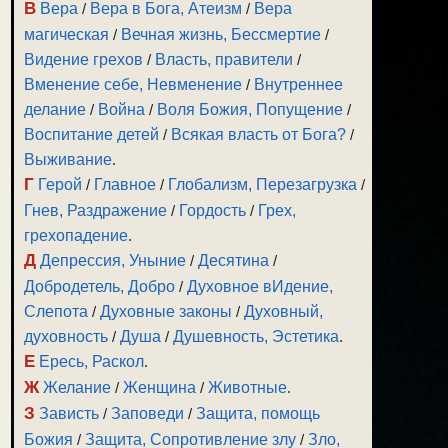
В
Вера
/
Вера в Бога, Атеизм
/
Вера
магическая
/
Вечная жизнь, Бессмертие
/
Видение грехов
/
Власть, правители
/
Вменение себе, Невменение
/
Внутреннее
делание
/
Война
/
Воля Божия, Попущение
/
Воспитание детей
/
Всякая власть от Бога?
/
Выживание
.
Г
Герой
/
Главное
/
Глобализм, Перезагрузка
/
Гнев, Раздражение
/
Гордость
/
Грех,
грехопадение
.
Д
Депрессия, Уныние
/
Десятина
/
Добродетель, Добро
/
Духовное вИдение,
Слепота
/
Духовные законы
/
Духовный,
духовность
/
Душа
/
Душевность, Эстетика
.
Е
Ересь, Раскол
.
Ж
Желание
/
Женщина
/
Животные
.
З
Зависть
/
Заповеди
/
Защита, помощь
Божия
/
Защита, Сопротивление злу
/
Зло,