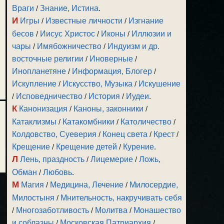
Враги
/
Знание, Истина
.
И
Игры
/
Известные личности
/
Изгнание
бесов
/
Иисус Христос
/
Иконы
/
Иллюзии и
чары
/
Имябожничество
/
Индуизм и др.
восточные религии
/
Иноверные
/
Инопланетяне
/
Информация, Блогер
/
Искупление
/
Искусство, Музыка
/
Искушение
/
Исповедничество
/
История
/
Иудеи
.
К
Канонизация
/
Каноны, законники
/
Катаклизмы
/
Катакомбники
/
Католичество
/
Колдовство, Суеверия
/
Конец света
/
Крест
/
Крещение
/
Крещение детей
/
Курение
.
Л
Лень, праздность
/
Лицемерие
/
Ложь,
Обман
/
Любовь
.
М
Магия
/
Медицина, Лечение
/
Милосердие,
Милостыня
/
Мнительность, накручивать себя
/
Многозаботливость
/
Молитва
/
Монашество
и соблазны
/
Московская Патриархия
/