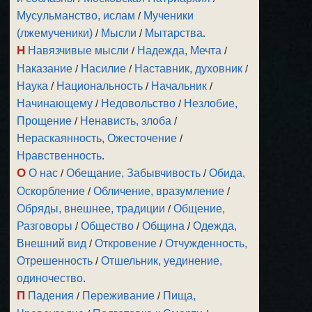
Мусульманство, ислам
/
Мученики
(лжемученики)
/
Мысли
/
Мытарства
.
Н
Навязчивые мысли
/
Надежда, Мечта
/
Наказание
/
Насилие
/
Наставник, духовник
/
Наука
/
Национальность
/
Начальник
/
Начинающему
/
Недовольство
/
Незлобие,
Прощение
/
Ненависть, злоба
/
Нераскаянность, Ожесточение
/
Нравственность
.
О
О нас
/
Обещание, Забывчивость
/
Обида,
Оскорбление
/
Обличение, вразумление
/
Обряды, внешнее, традиции
/
Общение,
Разговоры
/
Общество
/
Община
/
Одежда,
Внешний вид
/
Откровение
/
Отчужденность,
Отрешенность
/
Отшельник, уединение,
одиночество
.
П
Падения
/
Переживание
/
Пища,