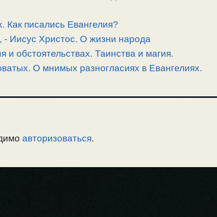
. Как писались Евангелия?
, -­ Иисус Христос. О жизни народа
 и обстоятельствах. Таинства и магия.
ватых. О мнимых разногласиях в Евангелиях.
одимо
авторизоваться
.