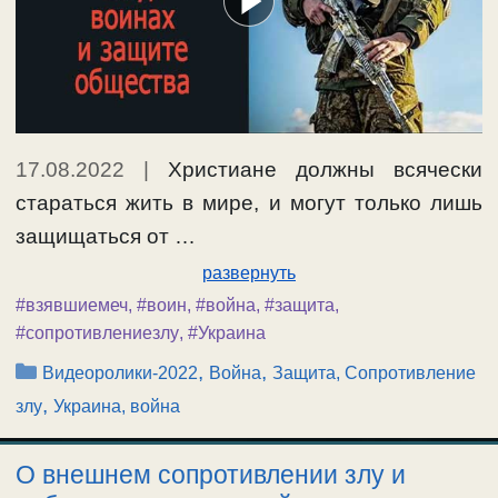
17.08.2022
|
Христиане должны всячески
стараться жить в мире, и могут только лишь
защищаться от …
развернуть
#взявшиемеч
,
#воин
,
#война
,
#защита
,
#сопротивлениезлу
,
#Украина
Рубрики
,
,
Видеоролики-2022
Война
Защита, Сопротивление
,
злу
Украина, война
О внешнем сопротивлении злу и