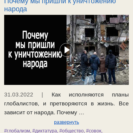
Почему мы пришли к уничтожению
народа
31.03.2022
|
Как исполняются планы
глобалистов, и претворяются в жизнь. Все
зависит от народа. Почему …
развернуть
#глобализм
,
#диктатура
,
#общество
,
#совок
,