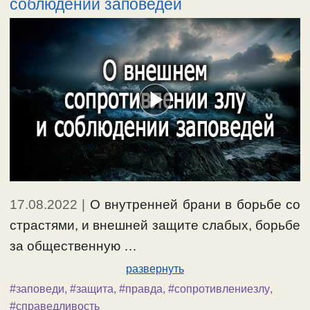
соблюдении заповедей
17.08.2022
|
О внутренней брани в борьбе со
страстями, и внешней защите слабых, борьбе
за общественную …
развернуть
#заповеди
,
#защита
,
#правда
,
#сопротивлениезлу
,
#справедливость