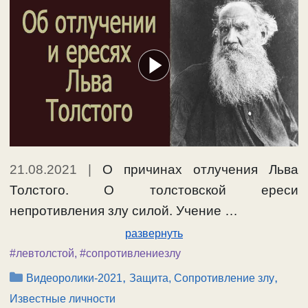
21.08.2021
|
О причинах отлучения Льва
Толстого. О толстовской ереси
непротивления злу силой. Учение …
развернуть
#левтолстой
,
#сопротивлениезлу
Рубрики
,
,
Видеоролики-2021
Защита, Сопротивление злу
Известные личности