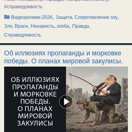
#справедливость
Рубрики
,
,
Видеоролики-2026
Защита, Сопротивление злу
,
,
Зло, Враги
Ненависть, злоба
Правда,
Справедливость
Об иллюзиях пропаганды и морковке
победы. О планах мировой закулисы.