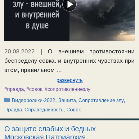
20.08.2022
|
О внешнем противостоянии
беспределу совка, и внутренних чувствах при
этом, правильном …
развернуть
#правда
,
#совок
,
#сопротивлениезлу
Рубрики
,
,
Видеоролики-2022
Защита, Сопротивление злу
,
Правда, Справедливость
Совок
О защите слабых и бедных.
Московская Патриархия,