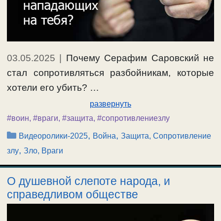
03.05.2025
|
Почему Серафим Саровский не
стал сопротивляться разбойникам, которые
хотели его убить? …
развернуть
#воин
,
#враги
,
#защита
,
#сопротивлениезлу
Рубрики
,
,
Видеоролики-2025
Война
Защита, Сопротивление
,
злу
Зло, Враги
О душевной слепоте народа, и
справедливом обществе