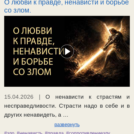
О любви к правде, ненависти и борьбе
со злом.
15.04.2026
|
О ненависти к страстям и
несправедливости. Страсти надо в себе и в
других ненавидеть, а …
развернуть
#зло
,
#ненависть
,
#правда
,
#сопротивлениезлу
,