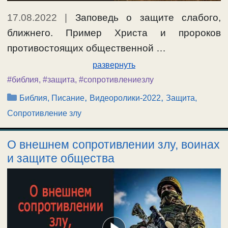
17.08.2022
|
Заповедь о защите слабого,
ближнего. Пример Христа и пророков
противостоящих общественной …
развернуть
#библия
,
#защита
,
#сопротивлениезлу
Рубрики
,
,
Библия, Писание
Видеоролики-2022
Защита,
Сопротивление злу
О внешнем сопротивлении злу, воинах
и защите общества