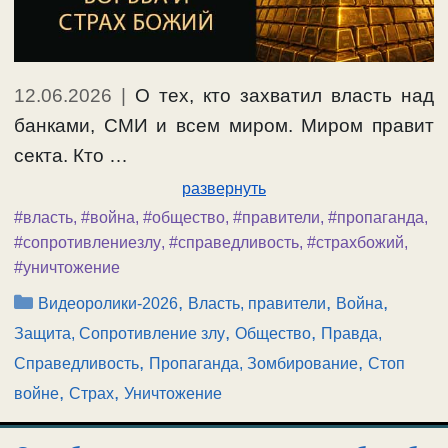
12.06.2026
|
О тех, кто захватил власть над
банками, СМИ и всем миром. Миром правит
секта. Кто …
развернуть
#власть
,
#война
,
#общество
,
#правители
,
#пропаганда
,
#сопротивлениезлу
,
#справедливость
,
#страхбожий
,
#уничтожение
Рубрики
,
,
,
Видеоролики-2026
Власть, правители
Война
,
,
Защита, Сопротивление злу
Общество
Правда,
,
,
Справедливость
Пропаганда, Зомбирование
Стоп
,
,
войне
Страх
Уничтожение