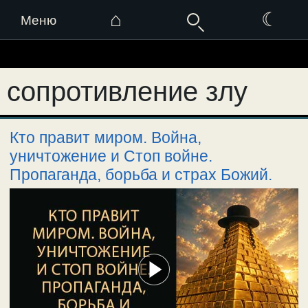
⌂
☾
Меню
Перейти
к
сопротивление злу
содержимому
Кто правит миром. Война,
уничтожение и Стоп войне.
Пропаганда, борьба и страх Божий.