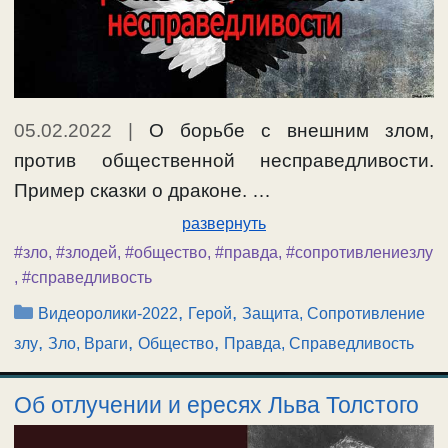
05.02.2022
|
О борьбе с внешним злом,
против общественной несправедливости.
Пример сказки о драконе. …
развернуть
#зло
,
#злодей
,
#общество
,
#правда
,
#сопротивлениезлу
,
#справедливость
Рубрики
,
,
Видеоролики-2022
Герой
Защита, Сопротивление
,
,
,
злу
Зло, Враги
Общество
Правда, Справедливость
Об отлучении и ересях Льва Толстого