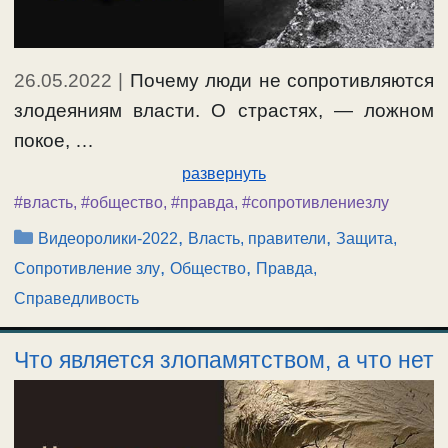
26.05.2022
|
Почему люди не сопротивляются
злодеяниям власти. О страстях, — ложном
покое, …
развернуть
#власть
,
#общество
,
#правда
,
#сопротивлениезлу
Рубрики
,
,
Видеоролики-2022
Власть, правители
Защита,
,
,
Сопротивление злу
Общество
Правда,
Справедливость
Что является злопамятством, а что нет