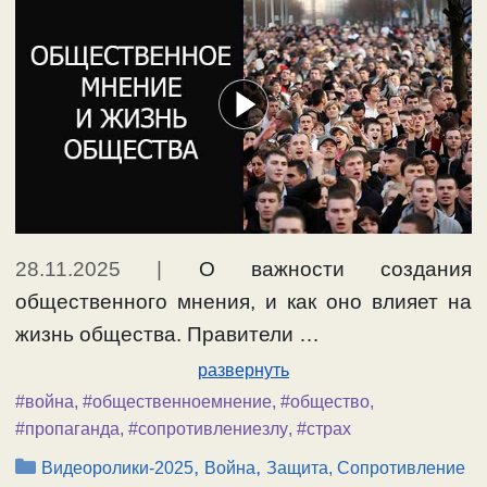
28.11.2025
|
О важности создания
общественного мнения, и как оно влияет на
жизнь общества. Правители …
развернуть
#война
,
#общественноемнение
,
#общество
,
#пропаганда
,
#сопротивлениезлу
,
#страх
Рубрики
,
,
Видеоролики-2025
Война
Защита, Сопротивление