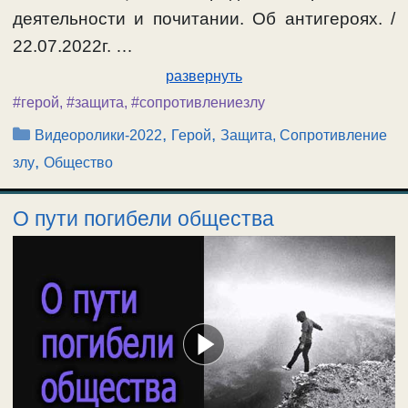
деятельности и почитании. Об антигероях. /
22.07.2022г. …
развернуть
#герой
,
#защита
,
#сопротивлениезлу
Рубрики
,
,
Видеоролики-2022
Герой
Защита, Сопротивление
,
злу
Общество
О пути погибели общества