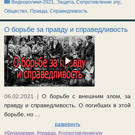
Рубрики
,
,
Видеоролики-2021
Защита, Сопротивление злу
,
Общество
Правда, Справедливость
О борьбе за правду и справедливость
06.02.2021
|
О борьбе с внешним злом, за
правду и справедливость. О погибших в этой
борьбе, но …
развернуть
#белаяармия
,
#правда
,
#сопротивлениезлу