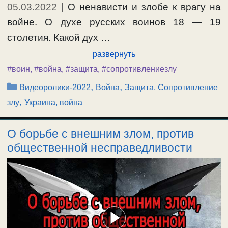
05.03.2022
|
О ненависти и злобе к врагу на
войне. О духе русских воинов 18 — 19
столетия. Какой дух …
развернуть
#воин
,
#война
,
#защита
,
#сопротивлениезлу
Рубрики
,
,
Видеоролики-2022
Война
Защита, Сопротивление
,
злу
Украина, война
О борьбе с внешним злом, против
общественной несправедливости