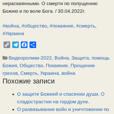
нераскаянными. О смерти по попущению
Божию и по воле Бога. / 30.04.2022г.
#война
,
#общество
,
#покаяние
,
#смерть
,
#Украина
C
T
F
О
o
e
a
т
Рубрики
Видеоролики-2022
,
Война
,
Защита, помощь
p
l
c
п
y
e
e
р
Божия
,
Общество
,
Покаяние, Прощение
L
g
b
а
грехов
,
Смерть
,
Украина, война
i
r
o
в
Похожие записи
n
a
o
и
k
m
k
т
О защите Божией и спасении души. О
ь
сладострастии на гордом духе.
О развязывании войн и уничтожении по