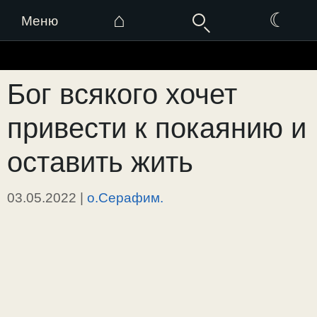
⌂
☾
Меню
Перейти
к
Бог всякого хочет
содержимому
привести к покаянию и
оставить жить
03.05.2022
|
о.Серафим.