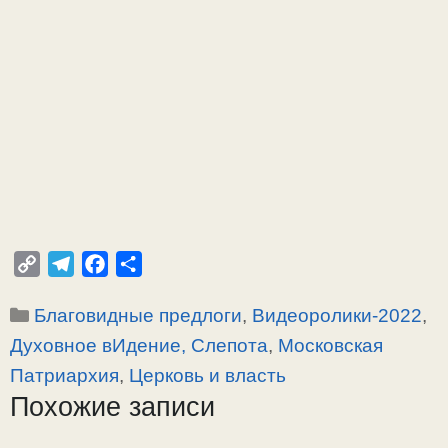
C
T
F
О
o
e
a
т
Рубрики
Благовидные предлоги
,
Видеоролики-2022
,
p
l
c
п
y
e
e
р
Духовное вИдение, Слепота
,
Московская
L
g
b
а
Патриархия
,
Церковь и власть
i
r
o
в
Похожие записи
n
a
o
и
k
m
k
т