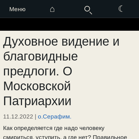
⌂
☾
Меню
Перейти
к
Духовное видение и
содержимому
благовидные
предлоги. О
Московской
Патриархии
11.12.2022
|
о.Серафим.
Как определяется где надо человеку
смириться, уступить, а где нет? Правильное