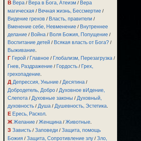
В
Вера
/
Вера в Бога, Атеизм
/
Вера
магическая
/
Вечная жизнь, Бессмертие
/
Видение грехов
/
Власть, правители
/
Вменение себе, Невменение
/
Внутреннее
делание
/
Война
/
Воля Божия, Попущение
/
Воспитание детей
/
Всякая власть от Бога?
/
Выживание
.
Г
Герой
/
Главное
/
Глобализм, Перезагрузка
/
Гнев, Раздражение
/
Гордость
/
Грех,
грехопадение
.
Д
Депрессия, Уныние
/
Десятина
/
Добродетель, Добро
/
Духовное вИдение,
Слепота
/
Духовные законы
/
Духовный,
духовность
/
Душа
/
Душевность, Эстетика
.
Е
Ересь, Раскол
.
Ж
Желание
/
Женщина
/
Животные
.
З
Зависть
/
Заповеди
/
Защита, помощь
Божия
/
Защита, Сопротивление злу
/
Зло,