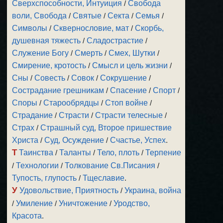
Сверхспособности, Интуиция
/
Свобода
воли, Свобода
/
Святые
/
Секта
/
Семья
/
Символы
/
Сквернословие, мат
/
Скорбь,
душевная тяжесть
/
Сладострастие
/
Служение Богу
/
Смерть
/
Смех, Шутки
/
Смирение, кротость
/
Смысл и цель жизни
/
Сны
/
Совесть
/
Совок
/
Сокрушение
/
Сострадание грешникам
/
Спасение
/
Спорт
/
Споры
/
Старообрядцы
/
Стоп войне
/
Страдание
/
Страсти
/
Страсти телесные
/
Страх
/
Страшный суд, Второе пришествие
Христа
/
Суд, Осуждение
/
Счастье, Успех
.
Т
Таинства
/
Таланты
/
Тело, плоть
/
Терпение
/
Технологии
/
Толкование Св.Писания
/
Тупость, глупость
/
Тщеславие
.
У
Удовольствие, Приятность
/
Украина, война
/
Умиление
/
Уничтожение
/
Уродство,
Красота
.