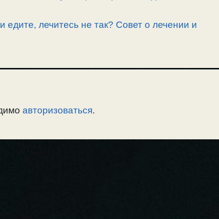
и едите, лечитесь не так? Совет о лечении и
одимо
авторизоваться
.