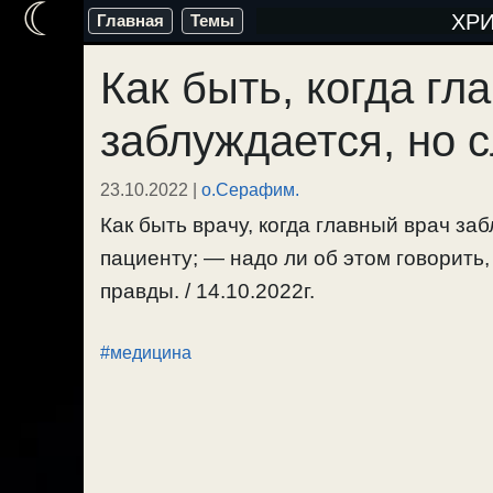
☾
Перейти
ХР
Главная
Темы
к
Как быть, когда гл
содержимому
заблуждается, но 
23.10.2022
|
о.Серафим.
Как быть врачу, когда главный врач за
пациенту; — надо ли об этом говорить,
правды. / 14.10.2022г.
#медицина