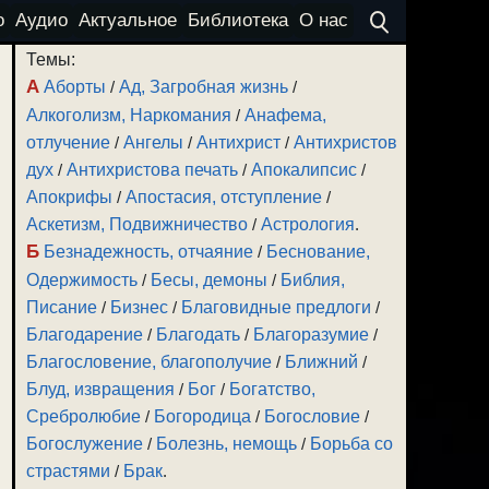
о
Аудио
Актуальное
Библиотека
О нас
Темы:
А
Аборты
/
Ад, Загробная жизнь
/
Алкоголизм, Наркомания
/
Анафема,
отлучение
/
Ангелы
/
Антихрист
/
Антихристов
дух
/
Антихристова печать
/
Апокалипсис
/
Апокрифы
/
Апостасия, отступление
/
Аскетизм, Подвижничество
/
Астрология
.
Б
Безнадежность, отчаяние
/
Беснование,
Одержимость
/
Бесы, демоны
/
Библия,
Писание
/
Бизнес
/
Благовидные предлоги
/
Благодарение
/
Благодать
/
Благоразумие
/
Благословение, благополучие
/
Ближний
/
Блуд, извращения
/
Бог
/
Богатство,
Сребролюбие
/
Богородица
/
Богословие
/
Богослужение
/
Болезнь, немощь
/
Борьба со
страстями
/
Брак
.