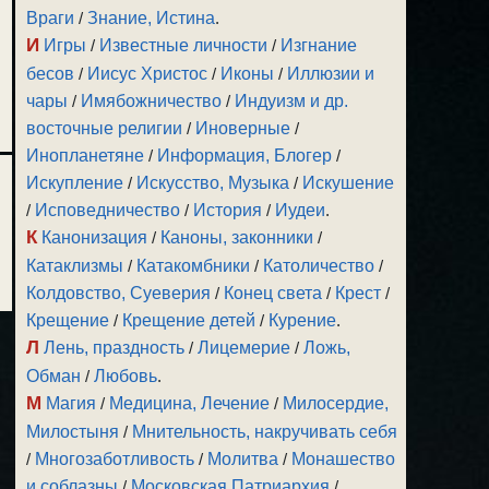
Враги
/
Знание, Истина
.
И
Игры
/
Известные личности
/
Изгнание
бесов
/
Иисус Христос
/
Иконы
/
Иллюзии и
чары
/
Имябожничество
/
Индуизм и др.
восточные религии
/
Иноверные
/
Инопланетяне
/
Информация, Блогер
/
Искупление
/
Искусство, Музыка
/
Искушение
/
Исповедничество
/
История
/
Иудеи
.
К
Канонизация
/
Каноны, законники
/
Катаклизмы
/
Катакомбники
/
Католичество
/
Колдовство, Суеверия
/
Конец света
/
Крест
/
Крещение
/
Крещение детей
/
Курение
.
Л
Лень, праздность
/
Лицемерие
/
Ложь,
Обман
/
Любовь
.
М
Магия
/
Медицина, Лечение
/
Милосердие,
Милостыня
/
Мнительность, накручивать себя
/
Многозаботливость
/
Молитва
/
Монашество
и соблазны
/
Московская Патриархия
/