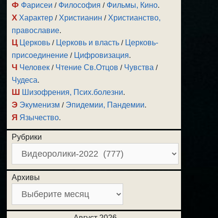
Ф
Фарисеи
/
Философия
/
Фильмы, Кино
.
Х
Характер
/
Христианин
/
Христианство,
православие
.
Ц
Церковь
/
Церковь и власть
/
Церковь-
присоединение
/
Цифровизация
.
Ч
Человек
/
Чтение Св.Отцов
/
Чувства
/
Чудеса
.
Ш
Шизофрения, Псих.болезни
.
Э
Экуменизм
/
Эпидемии, Пандемии
.
Я
Язычество
.
Рубрики
Архивы
Август 2026