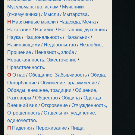
Мусульманство, ислам
/
Мученики
(лжемученики)
/
Мысли
/
Мытарства
.
Н
Навязчивые мысли
/
Надежда, Мечта
/
Наказание
/
Насилие
/
Наставник, духовник
/
Наука
/
Национальность
/
Начальник
/
Начинающему
/
Недовольство
/
Незлобие,
Прощение
/
Ненависть, злоба
/
Нераскаянность, Ожесточение
/
Нравственность
.
О
О нас
/
Обещание, Забывчивость
/
Обида,
Оскорбление
/
Обличение, вразумление
/
Обряды, внешнее, традиции
/
Общение,
Разговоры
/
Общество
/
Община
/
Одежда,
Внешний вид
/
Откровение
/
Отчужденность,
Отрешенность
/
Отшельник, уединение,
одиночество
.
П
Падения
/
Переживание
/
Пища,