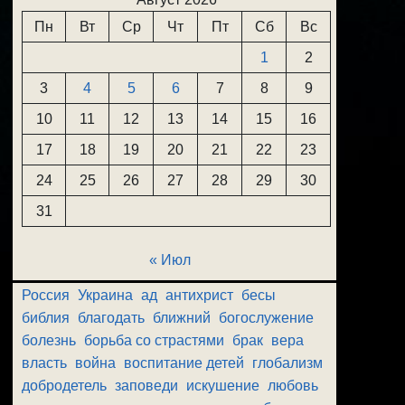
Пн
Вт
Ср
Чт
Пт
Сб
Вс
1
2
3
4
5
6
7
8
9
10
11
12
13
14
15
16
17
18
19
20
21
22
23
24
25
26
27
28
29
30
31
« Июл
Россия
Украина
ад
антихрист
бесы
библия
благодать
ближний
богослужение
болезнь
борьба со страстями
брак
вера
власть
война
воспитание детей
глобализм
добродетель
заповеди
искушение
любовь