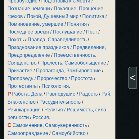
Чревоугодие
/
Подготовка к Смерти
/
Познание немощи
/
Покаяние, Прощение
грехов
/
Покой, Душевный мир
/
Политика
/
Поминовение, умершие
/
Понятия
/
Последнее время
/
Послушание
/
Пост
/
Похоть
/
Правда, Справедливость
/
Празднование праздников
/
Предведение,
Предопределение
/
Преемственность,
Священство
/
Прелесть, Самообольщение
/
Причастие
/
Пропаганда, Зомбирование
/
<
Проповедь
/
Пророчество
/
Простота
/
Протестанты
/
Психология
.
Р
Работа, Дела
/
Равнодушие
/
Радость
/
Рай,
Блаженство
/
Рассудительность
/
Реинкарнация
/
Религия
/
Решимость, сила
ревности
/
Россия
.
С
Самомнение, Самоуверенность
/
Самооправдание
/
Самоубийство
/