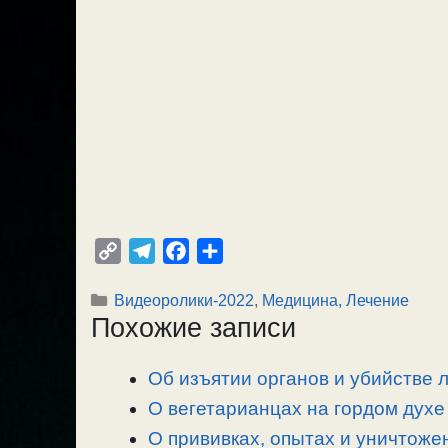
C
T
F
О
o
e
a
т
Рубрики
Видеоролики-2022
,
Медицина, Лечение
p
l
c
п
Похожие записи
y
e
e
р
L
g
b
а
Об изъятии органов и убийстве 
i
r
o
в
n
О вегетарианцах на гордом духе 
a
o
и
k
m
k
т
О прививках, опытах и уничтоже