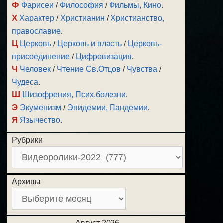
Ф
Фарисеи
/
Философия
/
Фильмы, Кино
.
Х
Характер
/
Христианин
/
Христианство,
православие
.
Ц
Церковь
/
Церковь и власть
/
Церковь-
присоединение
/
Цифровизация
.
Ч
Человек
/
Чтение Св.Отцов
/
Чувства
/
Чудеса
.
Ш
Шизофрения, Псих.болезни
.
Э
Экуменизм
/
Эпидемии, Пандемии
.
Я
Язычество
.
Рубрики
Архивы
Август 2026