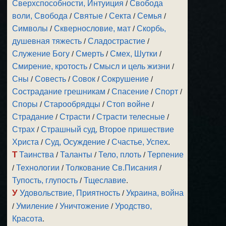
Сверхспособности, Интуиция
/
Свобода
воли, Свобода
/
Святые
/
Секта
/
Семья
/
Символы
/
Сквернословие, мат
/
Скорбь,
душевная тяжесть
/
Сладострастие
/
Служение Богу
/
Смерть
/
Смех, Шутки
/
Смирение, кротость
/
Смысл и цель жизни
/
Сны
/
Совесть
/
Совок
/
Сокрушение
/
Сострадание грешникам
/
Спасение
/
Спорт
/
Споры
/
Старообрядцы
/
Стоп войне
/
Страдание
/
Страсти
/
Страсти телесные
/
Страх
/
Страшный суд, Второе пришествие
Христа
/
Суд, Осуждение
/
Счастье, Успех
.
Т
Таинства
/
Таланты
/
Тело, плоть
/
Терпение
/
Технологии
/
Толкование Св.Писания
/
Тупость, глупость
/
Тщеславие
.
У
Удовольствие, Приятность
/
Украина, война
/
Умиление
/
Уничтожение
/
Уродство,
Красота
.