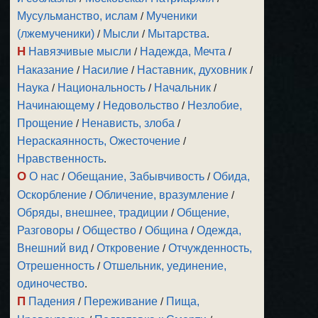
Мусульманство, ислам
/
Мученики
(лжемученики)
/
Мысли
/
Мытарства
.
Н
Навязчивые мысли
/
Надежда, Мечта
/
Наказание
/
Насилие
/
Наставник, духовник
/
Наука
/
Национальность
/
Начальник
/
Начинающему
/
Недовольство
/
Незлобие,
Прощение
/
Ненависть, злоба
/
Нераскаянность, Ожесточение
/
Нравственность
.
О
О нас
/
Обещание, Забывчивость
/
Обида,
Оскорбление
/
Обличение, вразумление
/
Обряды, внешнее, традиции
/
Общение,
Разговоры
/
Общество
/
Община
/
Одежда,
Внешний вид
/
Откровение
/
Отчужденность,
Отрешенность
/
Отшельник, уединение,
одиночество
.
П
Падения
/
Переживание
/
Пища,