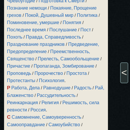
Чревоугодие
/
Подготовка к Смерти
/
Познание немощи
/
Покаяние, Прощение
грехов
/
Покой, Душевный мир
/
Политика
/
Поминовение, умершие
/
Понятия
/
Последнее время
/
Послушание
/
Пост
/
Похоть
/
Правда, Справедливость
/
Празднование праздников
/
Предведение,
Предопределение
/
Преемственность,
Священство
/
Прелесть, Самообольщение
/
Причастие
/
Пропаганда, Зомбирование
/
<
Проповедь
/
Пророчество
/
Простота
/
Протестанты
/
Психология
.
Р
Работа, Дела
/
Равнодушие
/
Радость
/
Рай,
Блаженство
/
Рассудительность
/
Реинкарнация
/
Религия
/
Решимость, сила
ревности
/
Россия
.
С
Самомнение, Самоуверенность
/
Самооправдание
/
Самоубийство
/