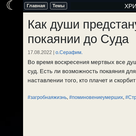
☾
Перейти
ХР
Главная
Темы
к
Как души предстан
содержимому
покаянии до Суда
17.08.2022
|
о.Серафим.
Во время воскресения мертвых все душ
суд. Есть ли возможность покаяния дл
наставлении того, кто плачет и скорбит
#загробнаяжизнь
,
#поминовениеумерших
,
#Ст