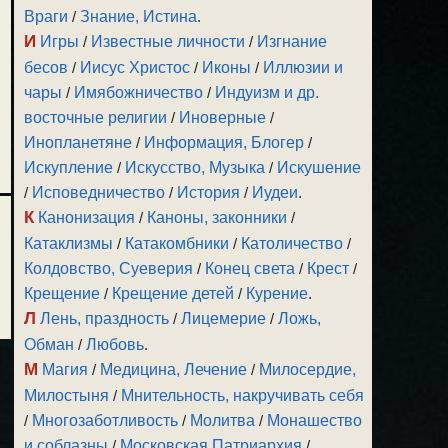
Враги
/
Знание, Истина
.
И
Игры
/
Известные личности
/
Изгнание
бесов
/
Иисус Христос
/
Иконы
/
Иллюзии и
чары
/
Имябожничество
/
Индуизм и др.
восточные религии
/
Иноверные
/
Инопланетяне
/
Информация, Блогер
/
Искупление
/
Искусство, Музыка
/
Искушение
/
Исповедничество
/
История
/
Иудеи
.
К
Канонизация
/
Каноны, законники
/
Катаклизмы
/
Катакомбники
/
Католичество
/
Колдовство, Суеверия
/
Конец света
/
Крест
/
Крещение
/
Крещение детей
/
Курение
.
Л
Лень, праздность
/
Лицемерие
/
Ложь,
Обман
/
Любовь
.
М
Магия
/
Медицина, Лечение
/
Милосердие,
Милостыня
/
Мнительность, накручивать себя
/
Многозаботливость
/
Молитва
/
Монашество
и соблазны
/
Московская Патриархия
/