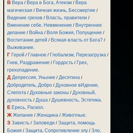
В
Вера
/
Вера в Бога, Атеизм
/
Вера
магическая
/
Вечная жизнь, Бессмертие
/
Видение грехов
/
Власть, правители
/
Вменение себе, Невменение
/
Внутреннее
делание
/
Война
/
Воля Божия, Попущение
/
Воспитание детей
/
Всякая власть от Бога?
/
Выживание
.
Г
Герой
/
Главное
/
Глобализм, Перезагрузка
/
Гнев, Раздражение
/
Гордость
/
Грех,
грехопадение
.
Д
Депрессия, Уныние
/
Десятина
/
Добродетель, Добро
/
Духовное вИдение,
Слепота
/
Духовные законы
/
Духовный,
духовность
/
Душа
/
Душевность, Эстетика
.
Е
Ересь, Раскол
.
Ж
Желание
/
Женщина
/
Животные
.
З
Зависть
/
Заповеди
/
Защита, помощь
Божия
/
Защита, Сопротивление злу
/
Зло,