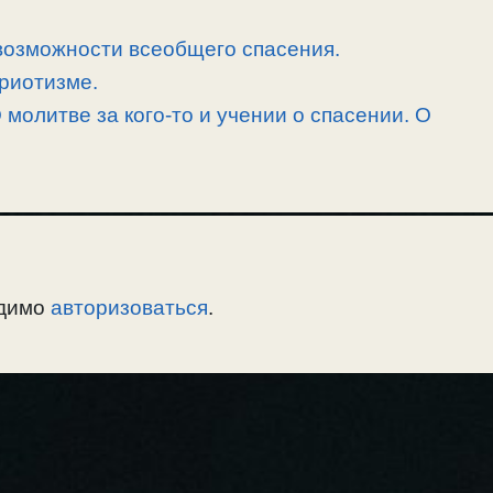
возможности всеобщего спасения.
риотизме.
 молитве за кого-то и учении о спасении. О
одимо
авторизоваться
.