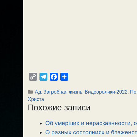
C
T
F
О
o
e
a
т
Рубрики
Ад, Загробная жизнь
,
Видеоролики-2022
,
По
p
l
c
п
Христа
y
e
e
р
Похожие записи
L
g
b
а
i
r
o
в
Об умерших и нераскаянности, 
n
a
o
и
О разных состояниях и блаженст
k
m
k
т