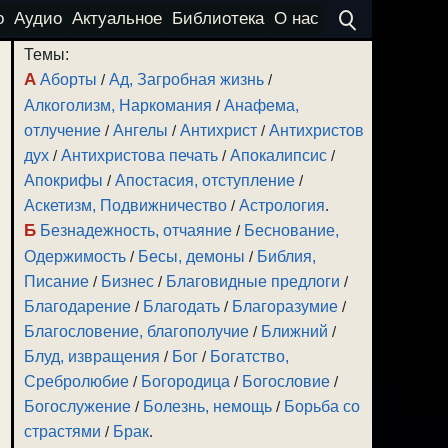
о
Аудио
Актуальное
Библиотека
О нас
Темы:
А
Аборты
/
Ад, Загробная жизнь
/
Алкоголизм, Наркомания
/
Анафема,
отлучение
/
Ангелы
/
Антихрист
/
Антихристов
дух
/
Антихристова печать
/
Апокалипсис
/
Апокрифы
/
Апостасия, отступление
/
Аскетизм, Подвижничество
/
Астрология
.
Б
Безнадежность, отчаяние
/
Беснование,
Одержимость
/
Бесы, демоны
/
Библия,
Писание
/
Бизнес
/
Благовидные предлоги
/
Благодарение
/
Благодать
/
Благоразумие
/
Благословение, благополучие
/
Ближний
/
Блуд, извращения
/
Бог
/
Богатство,
Сребролюбие
/
Богородица
/
Богословие
/
Богослужение
/
Болезнь, немощь
/
Борьба со
страстями
/
Брак
.