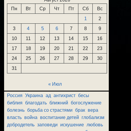
Пн
Вт
Ср
Чт
Пт
Сб
Вс
1
2
3
4
5
6
7
8
9
10
11
12
13
14
15
16
17
18
19
20
21
22
23
24
25
26
27
28
29
30
31
« Июл
Россия
Украина
ад
антихрист
бесы
библия
благодать
ближний
богослужение
болезнь
борьба со страстями
брак
вера
власть
война
воспитание детей
глобализм
добродетель
заповеди
искушение
любовь