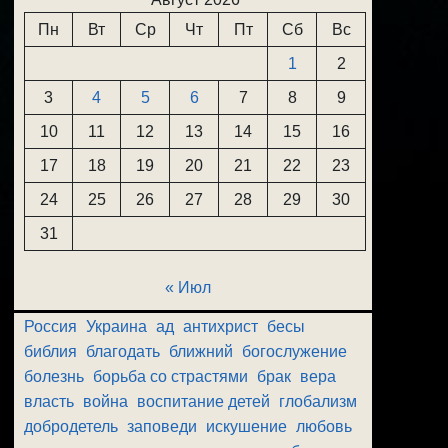
Пн
Вт
Ср
Чт
Пт
Сб
Вс
1
2
3
4
5
6
7
8
9
10
11
12
13
14
15
16
17
18
19
20
21
22
23
24
25
26
27
28
29
30
31
« Июл
Россия
Украина
ад
антихрист
бесы
библия
благодать
ближний
богослужение
болезнь
борьба со страстями
брак
вера
власть
война
воспитание детей
глобализм
добродетель
заповеди
искушение
любовь