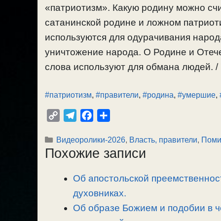
«патриотизм». Какую родину можно счит
сатанинской родине и ложном патриоти
используются для одурачивания народа
уничтожение народа. О Родине и Отеч
слова используют для обмана людей. / 
#патриотизм
,
#правители
,
#родина
,
#умершие
,
C
T
F
О
o
e
a
т
Рубрики
Видеоролики-2026
,
Власть, правители
,
Поми
p
l
c
п
Похожие записи
y
e
e
р
L
g
b
а
Об апостольской преемственност
i
r
o
в
n
духовниках.
a
o
и
k
m
k
т
Об образе Божием и подобии в 
ь