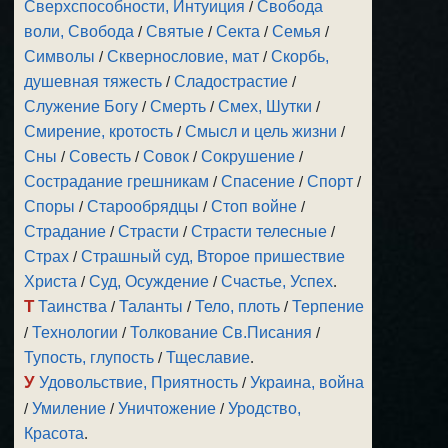
Сверхспособности, Интуиция
/
Свобода
воли, Свобода
/
Святые
/
Секта
/
Семья
/
Символы
/
Сквернословие, мат
/
Скорбь,
душевная тяжесть
/
Сладострастие
/
Служение Богу
/
Смерть
/
Смех, Шутки
/
Смирение, кротость
/
Смысл и цель жизни
/
Сны
/
Совесть
/
Совок
/
Сокрушение
/
Сострадание грешникам
/
Спасение
/
Спорт
/
Споры
/
Старообрядцы
/
Стоп войне
/
Страдание
/
Страсти
/
Страсти телесные
/
Страх
/
Страшный суд, Второе пришествие
Христа
/
Суд, Осуждение
/
Счастье, Успех
.
Т
Таинства
/
Таланты
/
Тело, плоть
/
Терпение
/
Технологии
/
Толкование Св.Писания
/
Тупость, глупость
/
Тщеславие
.
У
Удовольствие, Приятность
/
Украина, война
/
Умиление
/
Уничтожение
/
Уродство,
Красота
.