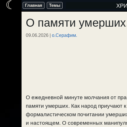
☾
Перейти
ХР
Главная
Темы
к
О памяти умерших,
содержимому
09.06.2026
|
о.Серафим.
О ежедневной минуте молчания от прав
памяти умерших. Как народ приучают 
формалистическом почитании умерших
и настоящем. О современных манипул