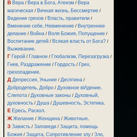
В
Вера
/
Вера в Бога, Атеизм
/
Вера
магическая
/
Вечная жизнь, Бессмертие
/
Видение грехов
/
Власть, правители
/
Вменение себе, Невменение
/
Внутреннее
делание
/
Война
/
Воля Божия, Попущение
/
Воспитание детей
/
Всякая власть от Бога?
/
Выживание
.
Г
Герой
/
Главное
/
Глобализм, Перезагрузка
/
Гнев, Раздражение
/
Гордость
/
Грех,
грехопадение
.
Д
Депрессия, Уныние
/
Десятина
/
Добродетель, Добро
/
Духовное вИдение,
Слепота
/
Духовные законы
/
Духовный,
духовность
/
Душа
/
Душевность, Эстетика
.
Е
Ересь, Раскол
.
Ж
Желание
/
Женщина
/
Животные
.
З
Зависть
/
Заповеди
/
Защита, помощь
Божия
/
Защита, Сопротивление злу
/
Зло,