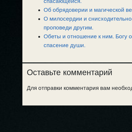
спасающейся.
Об обрядоверии и магической ве
О милосердии и снисходительно
проповеди другим.
Обеты и отношение к ним. Богу о
спасение души.
Оставьте комментарий
Для отправки комментария вам необх