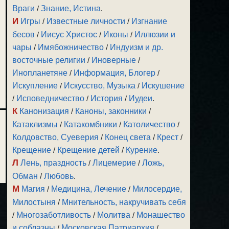
Враги
/
Знание, Истина
.
И
Игры
/
Известные личности
/
Изгнание
бесов
/
Иисус Христос
/
Иконы
/
Иллюзии и
чары
/
Имябожничество
/
Индуизм и др.
восточные религии
/
Иноверные
/
Инопланетяне
/
Информация, Блогер
/
Искупление
/
Искусство, Музыка
/
Искушение
/
Исповедничество
/
История
/
Иудеи
.
К
Канонизация
/
Каноны, законники
/
Катаклизмы
/
Катакомбники
/
Католичество
/
Колдовство, Суеверия
/
Конец света
/
Крест
/
Крещение
/
Крещение детей
/
Курение
.
Л
Лень, праздность
/
Лицемерие
/
Ложь,
Обман
/
Любовь
.
М
Магия
/
Медицина, Лечение
/
Милосердие,
Милостыня
/
Мнительность, накручивать себя
/
Многозаботливость
/
Молитва
/
Монашество
и соблазны
/
Московская Патриархия
/