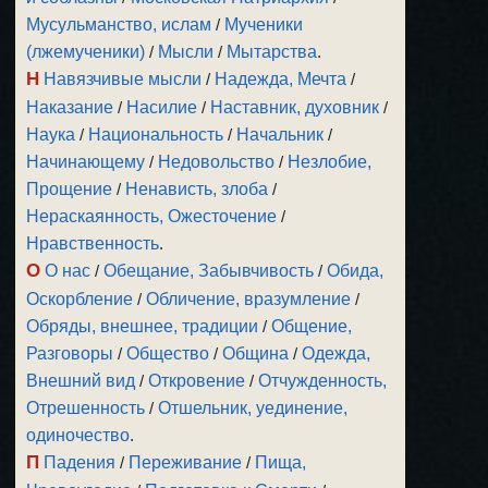
Мусульманство, ислам
/
Мученики
(лжемученики)
/
Мысли
/
Мытарства
.
Н
Навязчивые мысли
/
Надежда, Мечта
/
Наказание
/
Насилие
/
Наставник, духовник
/
Наука
/
Национальность
/
Начальник
/
Начинающему
/
Недовольство
/
Незлобие,
Прощение
/
Ненависть, злоба
/
Нераскаянность, Ожесточение
/
Нравственность
.
О
О нас
/
Обещание, Забывчивость
/
Обида,
Оскорбление
/
Обличение, вразумление
/
Обряды, внешнее, традиции
/
Общение,
Разговоры
/
Общество
/
Община
/
Одежда,
Внешний вид
/
Откровение
/
Отчужденность,
Отрешенность
/
Отшельник, уединение,
одиночество
.
П
Падения
/
Переживание
/
Пища,