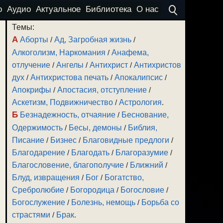
о
Аудио
Актуальное
Библиотека
О нас
Темы:
А
Аборты
/
Ад, Загробная жизнь
/
Алкоголизм, Наркомания
/
Анафема,
отлучение
/
Ангелы
/
Антихрист
/
Антихристов
дух
/
Антихристова печать
/
Апокалипсис
/
Апокрифы
/
Апостасия, отступление
/
Аскетизм, Подвижничество
/
Астрология
.
Б
Безнадежность, отчаяние
/
Беснование,
Одержимость
/
Бесы, демоны
/
Библия,
Писание
/
Бизнес
/
Благовидные предлоги
/
Благодарение
/
Благодать
/
Благоразумие
/
Благословение, благополучие
/
Ближний
/
Блуд, извращения
/
Бог
/
Богатство,
Сребролюбие
/
Богородица
/
Богословие
/
Богослужение
/
Болезнь, немощь
/
Борьба со
страстями
/
Брак
.