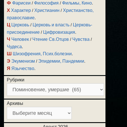
Ф
Фарисеи
/
Философия
/
Фильмы, Кино
.
Х
Характер
/
Христианин
/
Христианство,
православие
.
Ц
Церковь
/
Церковь и власть
/
Церковь-
присоединение
/
Цифровизация
.
Ч
Человек
/
Чтение Св.Отцов
/
Чувства
/
Чудеса
.
Ш
Шизофрения, Псих.болезни
.
Э
Экуменизм
/
Эпидемии, Пандемии
.
Я
Язычество
.
Рубрики
Архивы
Август 2026