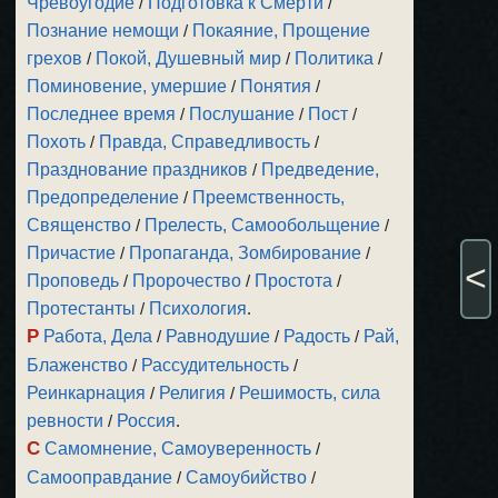
Чревоугодие
/
Подготовка к Смерти
/
Познание немощи
/
Покаяние, Прощение
грехов
/
Покой, Душевный мир
/
Политика
/
Поминовение, умершие
/
Понятия
/
Последнее время
/
Послушание
/
Пост
/
Похоть
/
Правда, Справедливость
/
Празднование праздников
/
Предведение,
Предопределение
/
Преемственность,
Священство
/
Прелесть, Самообольщение
/
Причастие
/
Пропаганда, Зомбирование
/
<
Проповедь
/
Пророчество
/
Простота
/
Протестанты
/
Психология
.
Р
Работа, Дела
/
Равнодушие
/
Радость
/
Рай,
Блаженство
/
Рассудительность
/
Реинкарнация
/
Религия
/
Решимость, сила
ревности
/
Россия
.
С
Самомнение, Самоуверенность
/
Самооправдание
/
Самоубийство
/