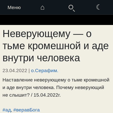
⌂
☾
Меню
Перейти
к
Неверующему — о
содержимому
тьме кромешной и аде
внутри человека
23.04.2022
|
о.Серафим.
Наставление неверующему о тьме кромешной
и аде внутри человека. Почему неверующий
не слышит? / 15.04.2022г.
#ад
,
#веравБога