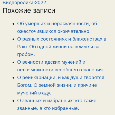
y
e
e
р
Видеоролики-2022
L
g
b
а
Похожие записи
i
r
o
в
n
a
o
и
Об умерших и нераскаянности, об
k
m
k
т
ожесточившихся окончательно.
ь
О разных состояниях и блаженствах в
Раю. Об одной жизни на земле и за
гробом.
О вечности адских мучений и
невозможности всеобщего спасения.
О реинкарнации, и как души творятся
Богом. О земной жизни, и причине
мучений в аду.
О званных и избранных: кто такие
званные, а кто избранные.