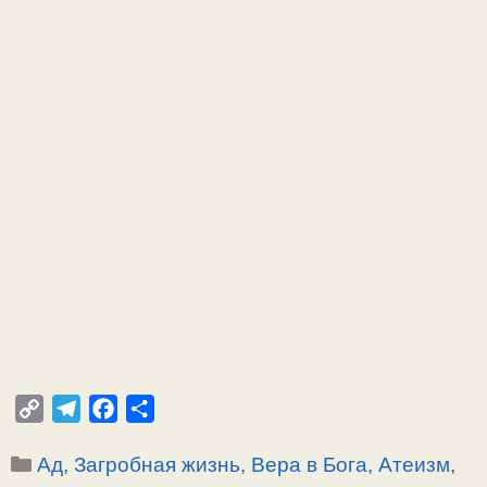
C
T
F
О
o
e
a
т
Рубрики
Ад, Загробная жизнь
,
Вера в Бога, Атеизм
,
p
l
c
п