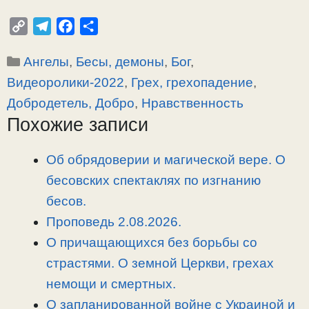
C
T
F
О
o
e
a
т
Рубрики
Ангелы
,
Бесы, демоны
,
Бог
,
p
l
c
п
y
e
e
р
Видеоролики-2022
,
Грех, грехопадение
,
L
g
b
а
Добродетель, Добро
,
Нравственность
i
r
o
в
Похожие записи
n
a
o
и
k
m
k
т
Об обрядоверии и магической вере. О
ь
бесовских спектаклях по изгнанию
бесов.
Проповедь 2.08.2026.
О причащающихся без борьбы со
страстями. О земной Церкви, грехах
немощи и смертных.
О запланированной войне с Украиной и