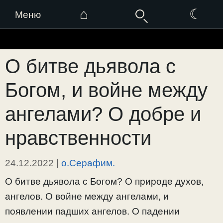
⌂
☾
Меню
Перейти
к
О битве дьявола с
содержимому
Богом, и войне между
ангелами? О добре и
нравственности
24.12.2022
|
о.Серафим.
О битве дьявола с Богом? О природе духов,
ангелов. О войне между ангелами, и
появлении падших ангелов. О падении