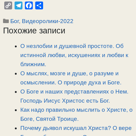
C
T
F
О
o
e
a
т
Рубрики
Бог
,
Видеоролики-2022
p
l
c
п
Похожие записи
y
e
e
р
L
g
b
а
i
r
o
в
О незлобии и душевной простоте. Об
n
a
o
и
истинной любви, искушениях и любви к
k
m
k
т
ближним.
ь
О мыслях, мозге и душе, о разуме и
осмыслении. О природе духа и Боге.
О Боге и наших представлениях о Нем.
Господь Иисус Христос есть Бог.
Как надо правильно мыслить о Христе, о
Боге, Святой Троице.
Почему дьявол искушал Христа? О вере