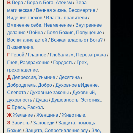
В
Вера
/
Вера в Бога, Атеизм
/
Вера
магическая
/
Вечная жизнь, Бессмертие
/
Видение грехов
/
Власть, правители
/
Вменение себе, Невменение
/
Внутреннее
делание
/
Война
/
Воля Божия, Попущение
/
Воспитание детей
/
Всякая власть от Бога?
/
Выживание
.
Г
Герой
/
Главное
/
Глобализм, Перезагрузка
/
Гнев, Раздражение
/
Гордость
/
Грех,
грехопадение
.
Д
Депрессия, Уныние
/
Десятина
/
Добродетель, Добро
/
Духовное вИдение,
Слепота
/
Духовные законы
/
Духовный,
духовность
/
Душа
/
Душевность, Эстетика
.
Е
Ересь, Раскол
.
Ж
Желание
/
Женщина
/
Животные
.
З
Зависть
/
Заповеди
/
Защита, помощь
Божия
/
Защита, Сопротивление злу
/
Зло,