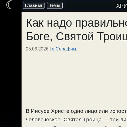
☾
Перейти
ХР
Главная
Темы
к
Как надо правильн
содержимому
Боге, Святой Троиц
05.03.2026
|
о.Серафим.
В Иисусе Христе одно лицо или испост
человеческое. Святая Троица — три лиц