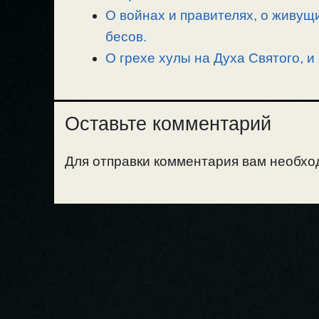
О войнах и правителях, о живущ
бесов.
О грехе хулы на Духа Святого, и
Оставьте комментарий
Для отправки комментария вам необх