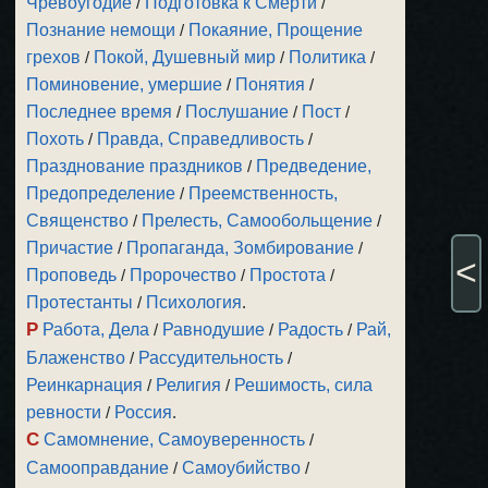
Чревоугодие
/
Подготовка к Смерти
/
Познание немощи
/
Покаяние, Прощение
грехов
/
Покой, Душевный мир
/
Политика
/
Поминовение, умершие
/
Понятия
/
Последнее время
/
Послушание
/
Пост
/
Похоть
/
Правда, Справедливость
/
Празднование праздников
/
Предведение,
Предопределение
/
Преемственность,
Священство
/
Прелесть, Самообольщение
/
Причастие
/
Пропаганда, Зомбирование
/
<
Проповедь
/
Пророчество
/
Простота
/
Протестанты
/
Психология
.
Р
Работа, Дела
/
Равнодушие
/
Радость
/
Рай,
Блаженство
/
Рассудительность
/
Реинкарнация
/
Религия
/
Решимость, сила
ревности
/
Россия
.
С
Самомнение, Самоуверенность
/
Самооправдание
/
Самоубийство
/