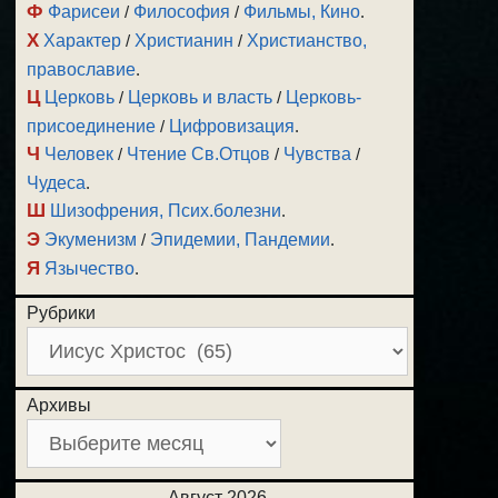
Ф
Фарисеи
/
Философия
/
Фильмы, Кино
.
Х
Характер
/
Христианин
/
Христианство,
православие
.
Ц
Церковь
/
Церковь и власть
/
Церковь-
присоединение
/
Цифровизация
.
Ч
Человек
/
Чтение Св.Отцов
/
Чувства
/
Чудеса
.
Ш
Шизофрения, Псих.болезни
.
Э
Экуменизм
/
Эпидемии, Пандемии
.
Я
Язычество
.
Рубрики
Архивы
Август 2026