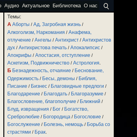
о
Аудио
Актуальное
Библиотека
О нас
Темы:
А
Аборты
/
Ад, Загробная жизнь
/
Алкоголизм, Наркомания
/
Анафема,
отлучение
/
Ангелы
/
Антихрист
/
Антихристов
дух
/
Антихристова печать
/
Апокалипсис
/
Апокрифы
/
Апостасия, отступление
/
Аскетизм, Подвижничество
/
Астрология
.
Б
Безнадежность, отчаяние
/
Беснование,
Одержимость
/
Бесы, демоны
/
Библия,
Писание
/
Бизнес
/
Благовидные предлоги
/
Благодарение
/
Благодать
/
Благоразумие
/
Благословение, благополучие
/
Ближний
/
Блуд, извращения
/
Бог
/
Богатство,
Сребролюбие
/
Богородица
/
Богословие
/
Богослужение
/
Болезнь, немощь
/
Борьба со
страстями
/
Брак
.