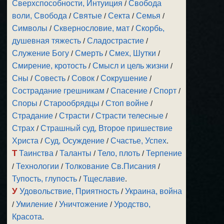
Сверхспособности, Интуиция
/
Свобода
воли, Свобода
/
Святые
/
Секта
/
Семья
/
Символы
/
Сквернословие, мат
/
Скорбь,
душевная тяжесть
/
Сладострастие
/
Служение Богу
/
Смерть
/
Смех, Шутки
/
Смирение, кротость
/
Смысл и цель жизни
/
Сны
/
Совесть
/
Совок
/
Сокрушение
/
Сострадание грешникам
/
Спасение
/
Спорт
/
Споры
/
Старообрядцы
/
Стоп войне
/
Страдание
/
Страсти
/
Страсти телесные
/
Страх
/
Страшный суд, Второе пришествие
Христа
/
Суд, Осуждение
/
Счастье, Успех
.
Т
Таинства
/
Таланты
/
Тело, плоть
/
Терпение
/
Технологии
/
Толкование Св.Писания
/
Тупость, глупость
/
Тщеславие
.
У
Удовольствие, Приятность
/
Украина, война
/
Умиление
/
Уничтожение
/
Уродство,
Красота
.