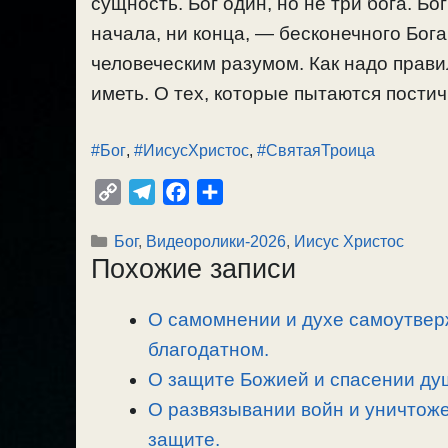
сущность. Бог один, но не три бога. Б
начала, ни конца, — бесконечного Бо
человеческим разумом. Как надо прави
иметь. О тех, которые пытаются постич
#Бог
,
#ИисусХристос
,
#СвятаяТроица
C
T
F
О
o
e
a
т
Рубрики
Бог
,
Видеоролики-2026
,
Иисус Христос
p
l
c
п
Похожие записи
y
e
e
р
L
g
b
а
О самомнении и духе самоутвер
i
r
o
в
n
благодатном.
a
o
и
k
m
k
т
О защите Божией и спасении душ
ь
О развязывании войн и уничтоже
защите.