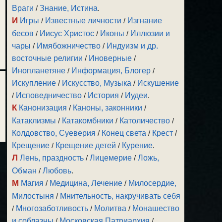
Враги
/
Знание, Истина
.
И
Игры
/
Известные личности
/
Изгнание
бесов
/
Иисус Христос
/
Иконы
/
Иллюзии и
чары
/
Имябожничество
/
Индуизм и др.
восточные религии
/
Иноверные
/
Инопланетяне
/
Информация, Блогер
/
Искупление
/
Искусство, Музыка
/
Искушение
/
Исповедничество
/
История
/
Иудеи
.
К
Канонизация
/
Каноны, законники
/
Катаклизмы
/
Катакомбники
/
Католичество
/
Колдовство, Суеверия
/
Конец света
/
Крест
/
Крещение
/
Крещение детей
/
Курение
.
Л
Лень, праздность
/
Лицемерие
/
Ложь,
Обман
/
Любовь
.
М
Магия
/
Медицина, Лечение
/
Милосердие,
Милостыня
/
Мнительность, накручивать себя
/
Многозаботливость
/
Молитва
/
Монашество
и соблазны
/
Московская Патриархия
/