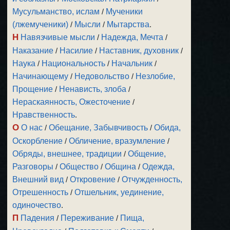
Мусульманство, ислам
/
Мученики
(лжемученики)
/
Мысли
/
Мытарства
.
Н
Навязчивые мысли
/
Надежда, Мечта
/
Наказание
/
Насилие
/
Наставник, духовник
/
Наука
/
Национальность
/
Начальник
/
Начинающему
/
Недовольство
/
Незлобие,
Прощение
/
Ненависть, злоба
/
Нераскаянность, Ожесточение
/
Нравственность
.
О
О нас
/
Обещание, Забывчивость
/
Обида,
Оскорбление
/
Обличение, вразумление
/
Обряды, внешнее, традиции
/
Общение,
Разговоры
/
Общество
/
Община
/
Одежда,
Внешний вид
/
Откровение
/
Отчужденность,
Отрешенность
/
Отшельник, уединение,
одиночество
.
П
Падения
/
Переживание
/
Пища,