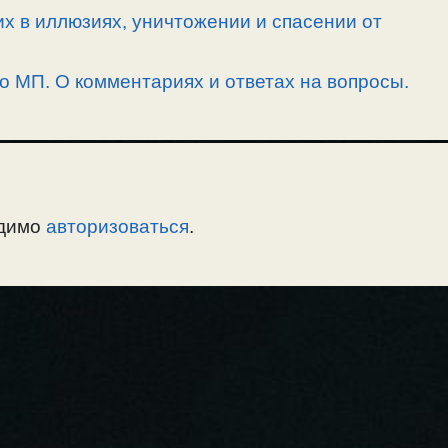
их в иллюзиях, уничтожении и спасении от
 о МП. О комментариях и ответах на вопросы.
одимо
авторизоваться
.