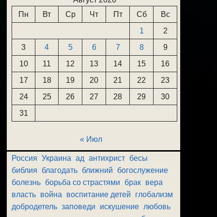
Пн
Вт
Ср
Чт
Пт
Сб
Вс
1
2
3
4
5
6
7
8
9
10
11
12
13
14
15
16
17
18
19
20
21
22
23
24
25
26
27
28
29
30
31
« Июл
Россия
Украина
ад
антихрист
бесы
библия
благодать
ближний
богослужение
болезнь
борьба со страстями
брак
вера
власть
война
воспитание детей
глобализм
добродетель
заповеди
искушение
любовь