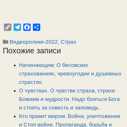
C
T
F
О
o
e
a
т
Рубрики
Видеоролики-2022
,
Страх
p
l
c
п
Похожие записи
y
e
e
р
L
g
b
а
i
r
o
в
Начинающим: О бесовских
n
a
o
и
страхованиях, чревоугодии и душевных
k
m
k
т
страстях.
ь
О чувствах. О чувстве страха, страхе
Божием и мудрости. Надо бояться Бога
и стоять за совесть и заповедь.
Кто правит миром. Война, уничтожение
и Стоп войне. Пропаганда, борьба и