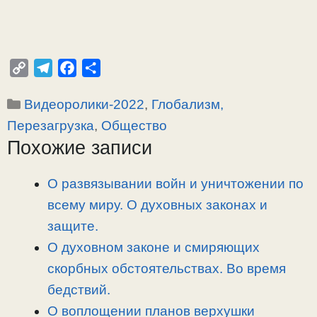
C
T
F
О
o
e
a
т
Рубрики
Видеоролики-2022
,
Глобализм,
p
l
c
п
y
e
e
р
Перезагрузка
,
Общество
L
g
b
а
Похожие записи
i
r
o
в
n
a
o
и
О развязывании войн и уничтожении по
k
m
k
т
всему миру. О духовных законах и
ь
защите.
О духовном законе и смиряющих
скорбных обстоятельствах. Во время
бедствий.
О воплощении планов верхушки