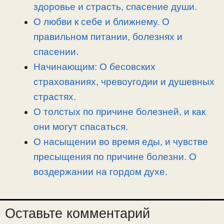
n
a
o
и
здоровье и страсть, спасение души.
k
m
k
т
О любви к себе и ближнему. О
ь
правильном питании, болезнях и
спасении.
Начинающим: О бесовских
страхованиях, чревоугодии и душевных
страстях.
О толстых по причине болезней, и как
они могут спасаться.
О насыщении во время еды, и чувстве
пресыщения по причине болезни. О
воздержании на гордом духе.
Оставьте комментарий