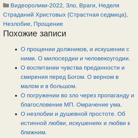
Рубрики
Видеоролики-2022
,
Зло, Враги
,
Неделя
p
l
c
п
y
e
e
р
Страданий Христовых (Страстная седмица)
,
L
g
b
а
Незлобие, Прощение
i
r
o
в
Похожие записи
n
a
o
и
k
m
k
т
О прощении должников, и искушении с
ь
ними. О милосердии и человекоугодии.
О воспитании чувства преданности и
смирения перед Богом. О верном в
малом и в большом.
О погружении во зло через пропаганду и
благословение МП. Омрачение ума.
О незлобии и душевной простоте. Об
истинной любви, искушениях и любви к
ближним.