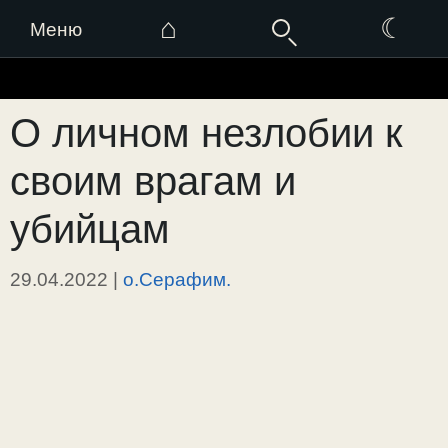
⌂
☾
Меню
Перейти
к
О личном незлобии к
содержимому
своим врагам и
убийцам
29.04.2022
|
о.Серафим.