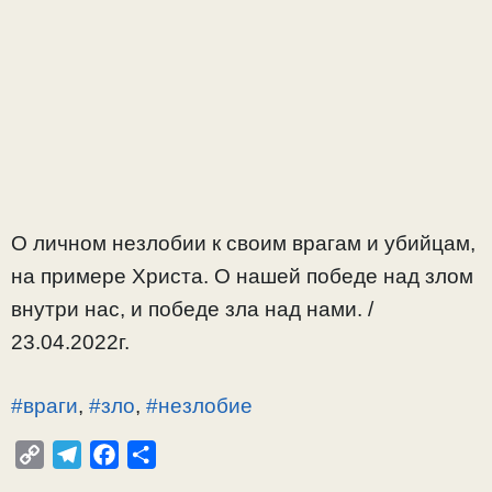
О личном незлобии к своим врагам и убийцам,
на примере Христа. О нашей победе над злом
внутри нас, и победе зла над нами. /
23.04.2022г.
#враги
,
#зло
,
#незлобие
C
T
F
О
o
e
a
т