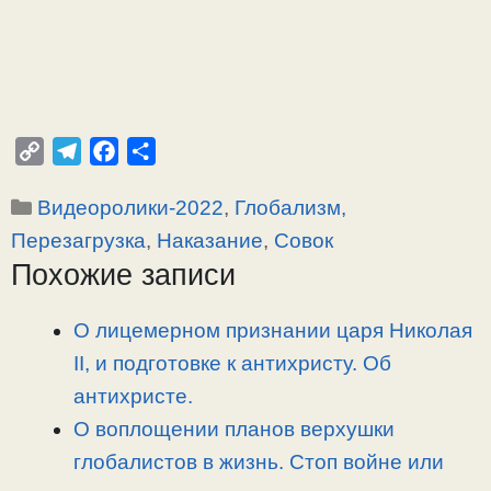
C
T
F
О
o
e
a
т
Рубрики
Видеоролики-2022
,
Глобализм,
p
l
c
п
y
e
e
р
Перезагрузка
,
Наказание
,
Совок
L
g
b
а
Похожие записи
i
r
o
в
n
a
o
и
О лицемерном признании царя Николая
k
m
k
т
II, и подготовке к антихристу. Об
ь
антихристе.
О воплощении планов верхушки
глобалистов в жизнь. Стоп войне или