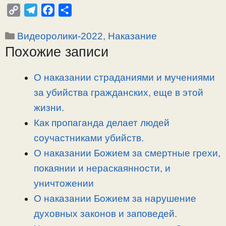
C
T
F
О
o
e
a
т
Рубрики
Видеоролики-2022
,
Наказание
p
l
c
п
Похожие записи
y
e
e
р
L
g
b
а
i
r
o
в
О наказании страданиями и мучениями
n
a
o
и
за убийства гражданских, еще в этой
k
m
k
т
жизни.
ь
Как пропаганда делает людей
соучастниками убийств.
О наказании Божием за смертные грехи,
покаянии и нераскаянности, и
уничтожении
О наказании Божием за нарушение
духовных законов и заповедей.