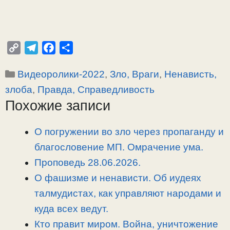
C
T
F
О
o
e
a
т
Рубрики
Видеоролики-2022
,
Зло, Враги
,
Ненависть,
p
l
c
п
y
e
e
р
злоба
,
Правда, Справедливость
L
g
b
а
Похожие записи
i
r
o
в
n
a
o
и
О погружении во зло через пропаганду и
k
m
k
т
благословение МП. Омрачение ума.
ь
Проповедь 28.06.2026.
О фашизме и ненависти. Об иудеях
талмудистах, как управляют народами и
куда всех ведут.
Кто правит миром. Война, уничтожение