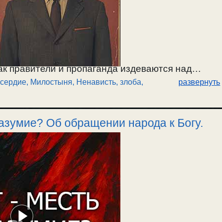
ак правители и пропаганда издеваются над
сердие, Милостыня
,
Ненависть, злоба
,
развернуть
гают ненависть между людьми. О возгревании
ми, сострадательной любви к людям.
ет всех одержимыми и бесноватыми. Правители и
азумие? Об обращении народа к Богу.
анда делает людей садистами. О спасшихся и
 Надо готовиться к смерти. / 15.02.2026.