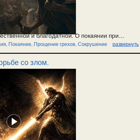
тественной и благодатной. О покаянии при
ия
,
Покаяние, Прощение грехов
,
Сокрушение
развернуть
лаче. О крокодиловых слезах в покаянии.
ление греха, на борьбу со страстью. /
орьбе со злом.