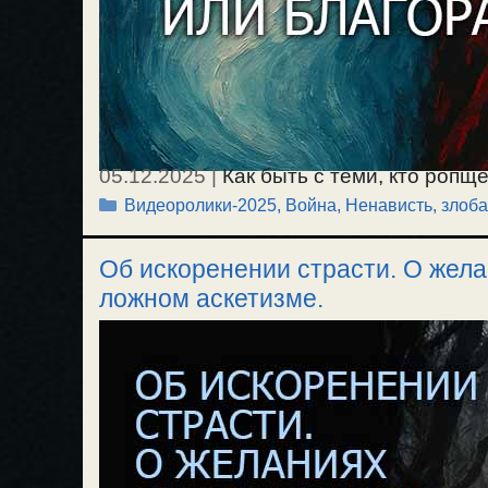
05.12.2025
|
Как быть с теми, кто ропщ
Рубрики
Видеоролики-2025
,
Война
,
Ненависть, злоба
желании мести. Демонам и правителям
инфраструктурной войне, от которой с
Об искоренении страсти. О жела
правительство зе. Что победит — жел
ложном аскетизме.
тупикового состояния безысходности 
народа к Богу. / 29.11.2025.