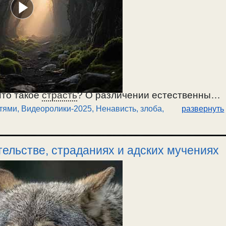
Что такое
страсть
? О различении естественных
стями
,
Видеоролики-2025
,
Ненависть, злоба
,
развернуть
ложный аскетизм, и борьбе с естеством,
нном прощении греха, искоренении страсти и
ве, естественных и греховных. / 8.11.2025.
ельстве, страданиях и адских мучениях