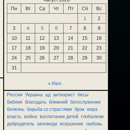
Пн
Вт
Ср
Чт
Пт
Сб
Вс
1
2
3
4
5
6
7
8
9
10
11
12
13
14
15
16
17
18
19
20
21
22
23
24
25
26
27
28
29
30
31
« Июл
Россия
Украина
ад
антихрист
бесы
библия
благодать
ближний
богослужение
болезнь
борьба со страстями
брак
вера
власть
война
воспитание детей
глобализм
добродетель
заповеди
искушение
любовь