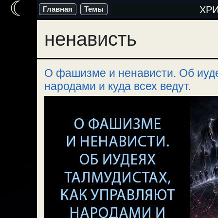
☾
Перейти
ХР
Главная
Темы
к
ненависть
содержимому
О фашизме и ненависти. Об иуде
народами и куда всех ведут.