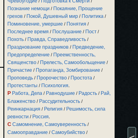
Чревоугодие
/
Подготовка к Смерти
/
Познание немощи
/
Покаяние, Прощение
грехов
/
Покой, Душевный мир
/
Политика
/
Поминовение, умершие
/
Понятия
/
Последнее время
/
Послушание
/
Пост
/
Похоть
/
Правда, Справедливость
/
Празднование праздников
/
Предведение,
Предопределение
/
Преемственность,
Священство
/
Прелесть, Самообольщение
/
Причастие
/
Пропаганда, Зомбирование
/
Проповедь
/
Пророчество
/
Простота
/
Протестанты
/
Психология
.
Р
Работа, Дела
/
Равнодушие
/
Радость
/
Рай,
Блаженство
/
Рассудительность
/
Реинкарнация
/
Религия
/
Решимость, сила
ревности
/
Россия
.
С
Самомнение, Самоуверенность
/
Самооправдание
/
Самоубийство
/
<