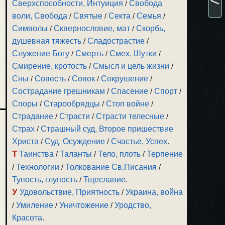
Сверхспособности, Интуиция
/
Свобода
воли, Свобода
/
Святые
/
Секта
/
Семья
/
Символы
/
Сквернословие, мат
/
Скорбь,
душевная тяжесть
/
Сладострастие
/
Служение Богу
/
Смерть
/
Смех, Шутки
/
Смирение, кротость
/
Смысл и цель жизни
/
Сны
/
Совесть
/
Совок
/
Сокрушение
/
Сострадание грешникам
/
Спасение
/
Спорт
/
Споры
/
Старообрядцы
/
Стоп войне
/
Страдание
/
Страсти
/
Страсти телесные
/
Страх
/
Страшный суд, Второе пришествие
Христа
/
Суд, Осуждение
/
Счастье, Успех
.
Т
Таинства
/
Таланты
/
Тело, плоть
/
Терпение
/
Технологии
/
Толкование Св.Писания
/
Тупость, глупость
/
Тщеславие
.
У
Удовольствие, Приятность
/
Украина, война
/
Умиление
/
Уничтожение
/
Уродство,
Красота
.