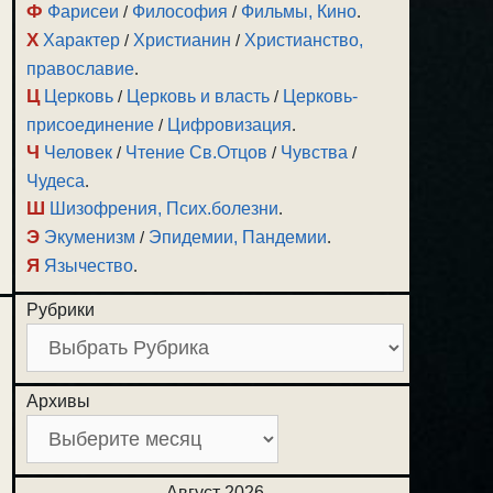
Ф
Фарисеи
/
Философия
/
Фильмы, Кино
.
Х
Характер
/
Христианин
/
Христианство,
православие
.
Ц
Церковь
/
Церковь и власть
/
Церковь-
присоединение
/
Цифровизация
.
Ч
Человек
/
Чтение Св.Отцов
/
Чувства
/
Чудеса
.
Ш
Шизофрения, Псих.болезни
.
Э
Экуменизм
/
Эпидемии, Пандемии
.
Я
Язычество
.
Рубрики
Архивы
Август 2026