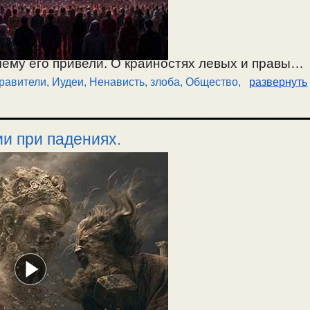
чему его привели. О крайностях левых и правых.
правители
,
Иудеи
,
Ненависть, злоба
,
Общество
,
развернуть
признаку. О религии иудеев талмудистов. Бесы
еми народами через страсти. Под предлогом
ют в людях страсти и доводят до состояния
ии при падениях.
ы управляют людьми. Меньше 1 процента
 — как они это делают. Что надо делать, чтобы
ть слушать пропаганду. О ветхозаветном
удистах. Об их машиахе, к которому они всех