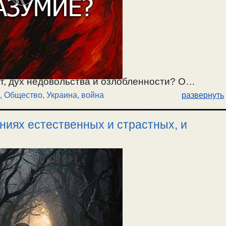
ет, дух недовольства и озлобленности? О
,
Общество
,
Украина, война
развернуть
 нужна месть и ненависть. Об
традает народ Украины. На кого работает
ниях естественных и страстных, и
ание отомстить или благоразумие? О причине
человека и всего общества. Об обращении