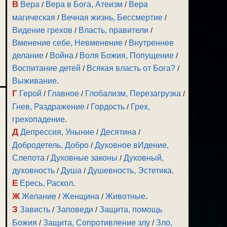
В
Вера
/
Вера в Бога, Атеизм
/
Вера
магическая
/
Вечная жизнь, Бессмертие
/
Видение грехов
/
Власть, правители
/
Вменение себе, Невменение
/
Внутреннее
делание
/
Война
/
Воля Божия, Попущение
/
Воспитание детей
/
Всякая власть от Бога?
/
Выживание
.
Г
Герой
/
Главное
/
Глобализм, Перезагрузка
/
Гнев, Раздражение
/
Гордость
/
Грех,
грехопадение
.
Д
Депрессия, Уныние
/
Десятина
/
Добродетель, Добро
/
Духовное вИдение,
Слепота
/
Духовные законы
/
Духовный,
духовность
/
Душа
/
Душевность, Эстетика
.
Е
Ересь, Раскол
.
Ж
Желание
/
Женщина
/
Животные
.
З
Зависть
/
Заповеди
/
Защита, помощь
Божия
/
Защита, Сопротивление злу
/
Зло,