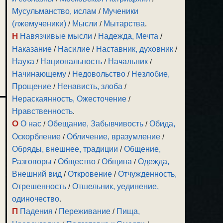
Мусульманство, ислам
/
Мученики
(лжемученики)
/
Мысли
/
Мытарства
.
Н
Навязчивые мысли
/
Надежда, Мечта
/
Наказание
/
Насилие
/
Наставник, духовник
/
Наука
/
Национальность
/
Начальник
/
Начинающему
/
Недовольство
/
Незлобие,
Прощение
/
Ненависть, злоба
/
Нераскаянность, Ожесточение
/
Нравственность
.
О
О нас
/
Обещание, Забывчивость
/
Обида,
Оскорбление
/
Обличение, вразумление
/
Обряды, внешнее, традиции
/
Общение,
Разговоры
/
Общество
/
Община
/
Одежда,
Внешний вид
/
Откровение
/
Отчужденность,
Отрешенность
/
Отшельник, уединение,
одиночество
.
П
Падения
/
Переживание
/
Пища,