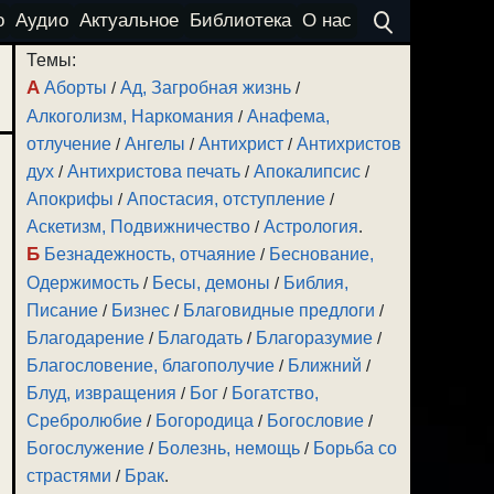
о
Аудио
Актуальное
Библиотека
О нас
Темы:
А
Аборты
/
Ад, Загробная жизнь
/
Алкоголизм, Наркомания
/
Анафема,
отлучение
/
Ангелы
/
Антихрист
/
Антихристов
дух
/
Антихристова печать
/
Апокалипсис
/
Апокрифы
/
Апостасия, отступление
/
Аскетизм, Подвижничество
/
Астрология
.
Б
Безнадежность, отчаяние
/
Беснование,
Одержимость
/
Бесы, демоны
/
Библия,
Писание
/
Бизнес
/
Благовидные предлоги
/
Благодарение
/
Благодать
/
Благоразумие
/
Благословение, благополучие
/
Ближний
/
Блуд, извращения
/
Бог
/
Богатство,
Сребролюбие
/
Богородица
/
Богословие
/
Богослужение
/
Болезнь, немощь
/
Борьба со
страстями
/
Брак
.