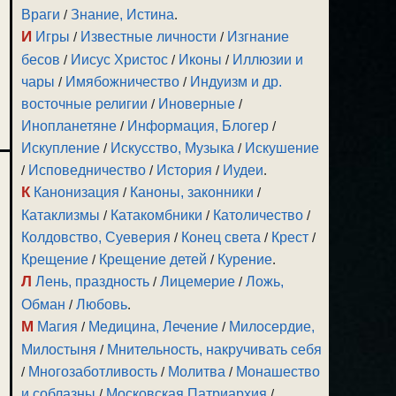
Враги
/
Знание, Истина
.
И
Игры
/
Известные личности
/
Изгнание
бесов
/
Иисус Христос
/
Иконы
/
Иллюзии и
чары
/
Имябожничество
/
Индуизм и др.
восточные религии
/
Иноверные
/
Инопланетяне
/
Информация, Блогер
/
Искупление
/
Искусство, Музыка
/
Искушение
/
Исповедничество
/
История
/
Иудеи
.
К
Канонизация
/
Каноны, законники
/
Катаклизмы
/
Катакомбники
/
Католичество
/
Колдовство, Суеверия
/
Конец света
/
Крест
/
Крещение
/
Крещение детей
/
Курение
.
Л
Лень, праздность
/
Лицемерие
/
Ложь,
Обман
/
Любовь
.
М
Магия
/
Медицина, Лечение
/
Милосердие,
Милостыня
/
Мнительность, накручивать себя
/
Многозаботливость
/
Молитва
/
Монашество
и соблазны
/
Московская Патриархия
/