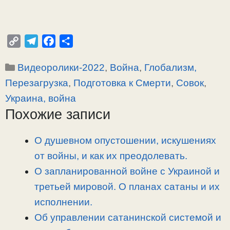
C
T
F
О
o
e
a
т
Рубрики
Видеоролики-2022
,
Война
,
Глобализм,
p
l
c
п
y
e
e
р
Перезагрузка
,
Подготовка к Смерти
,
Совок
,
L
g
b
а
Украина, война
i
r
o
в
Похожие записи
n
a
o
и
k
m
k
т
О душевном опустошении, искушениях
ь
от войны, и как их преодолевать.
О запланированной войне с Украиной и
третьей мировой. О планах сатаны и их
исполнении.
Об управлении сатанинской системой и