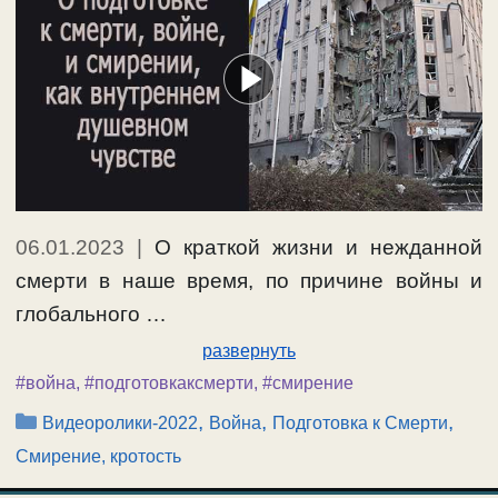
06.01.2023
|
О краткой жизни и нежданной
смерти в наше время, по причине войны и
глобального …
развернуть
#война
,
#подготовкаксмерти
,
#смирение
Рубрики
,
,
,
Видеоролики-2022
Война
Подготовка к Смерти
Смирение, кротость