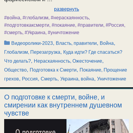
развернуть
#война
,
#глобализм
,
#нераскаянность
,
#подготовкаксмерти
,
#покаяние
,
#правители
,
#Россия
,
#смерть
,
#Украина
,
#уничтожение
Рубрики
,
,
,
Видеоролики-2023
Власть, правители
Война
,
Глобализм, Перезагрузка
Куда идти? Где спасаться?
,
,
Что делать?
Нераскаянность, Ожесточение
,
,
Общество
Подготовка к Смерти
Покаяние, Прощение
,
,
,
,
грехов
Россия
Смерть
Украина, война
Уничтожение
О подготовке к смерти, войне, и
смирении как внутреннем душевном
чувстве