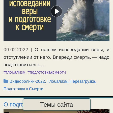
09.02.2022
|
О нашем исповедании веры, и
отступлении от него. Впереди смерть, — надо
подготовиться к …
#глобализм
,
#подготовкаксмерти
Рубрики
,
,
Видеоролики-2022
Глобализм, Перезагрузка
Подготовка к Смерти
Темы сайта
О подготовке души к смерти