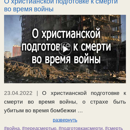
О христианской подготовке к смерти
во время войны
23.04.2022
|
О христианской подготовке к
смерти во время войны, о страхе быть
убитым во время бомбежки …
развернуть
#война
,
#передсмертью
,
#подготовкаксмерти
,
#смерть