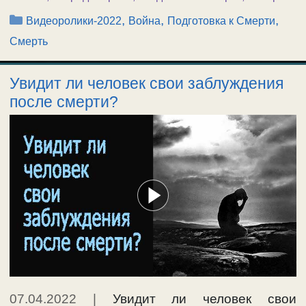
Рубрики
,
,
,
Видеоролики-2022
Война
Подготовка к Смерти
Смерть
Увидит ли человек свои заблуждения
после смерти?
07.04.2022
|
Увидит ли человек свои