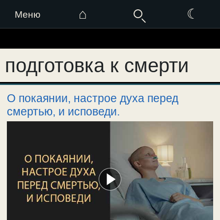
⌂
☾
Меню
Перейти
к
подготовка к смерти
содержимому
О покаянии, настрое духа перед
смертью, и исповеди.