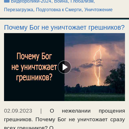
Рубрики
,
,
Видеоролики-2024
Война
Глобализм,
,
,
Перезагрузка
Подготовка к Смерти
Уничтожение
Почему Бог не уничтожает грешников?
02.09.2023
|
О нежелании прощения
грешников. Почему Бог не уничтожает сразу
всех грешников? О …