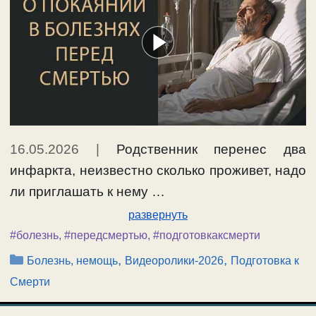
16.05.2026
|
Родственник перенес два
инфаркта, неизвестно сколько проживет, надо
ли приглашать к нему …
развернуть
#болезнь
,
#передсмертью
,
#подготовкаксмерти
Рубрики
,
,
Болезнь, немощь
Видеоролики-2026
Подготовка к
Смерти