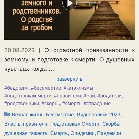
20.08.2023
|
О страстной привязанности к
земному, и подготовке к смерти. О душевных
чувствах, когда …
развернуть
#бедствия
,
#бессмертие
,
#катаклизмы
,
#подготовкаксмерти
,
#правители
,
#Рай
,
#родители
,
#родственники
,
#скорбь
,
#смерть
,
#страдание
Рубрики
,
,
Вечная жизнь, Бессмертие
Видеоролики-2023
,
,
Власть, правители
Подготовка к Смерти
Скорбь,
,
,
душевная тяжесть
Смерть
Эпидемии, Пандемии