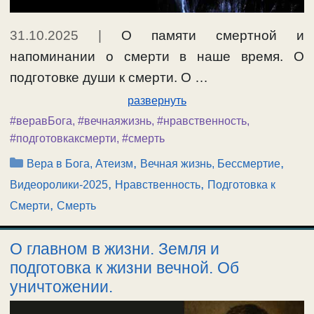
31.10.2025
|
О памяти смертной и
напоминании о смерти в наше время. О
подготовке души к смерти. О …
развернуть
#веравБога
,
#вечнаяжизнь
,
#нравственность
,
#подготовкаксмерти
,
#смерть
Рубрики
,
,
Вера в Бога, Атеизм
Вечная жизнь, Бессмертие
,
,
Видеоролики-2025
Нравственность
Подготовка к
,
Смерти
Смерть
О главном в жизни. Земля и
подготовка к жизни вечной. Об
уничтожении.