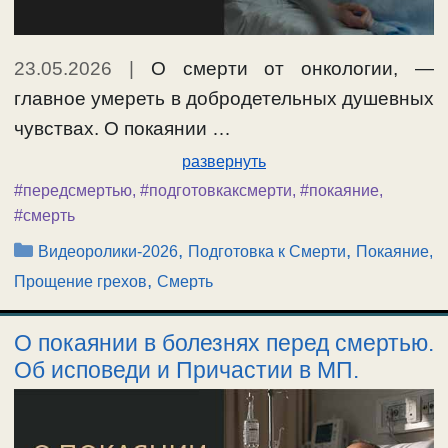
23.05.2026
|
О смерти от онкологии, —
главное умереть в добродетельных душевных
чувствах. О покаянии …
развернуть
#передсмертью
,
#подготовкаксмерти
,
#покаяние
,
#смерть
Рубрики
,
,
Видеоролики-2026
Подготовка к Смерти
Покаяние,
,
Прощение грехов
Смерть
О покаянии в болезнях перед смертью.
Об исповеди и Причастии в МП.