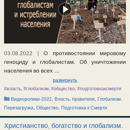
03.08.2022
|
О противостоянии мировому
геноциду и глобалистам. Об уничтожении
населения во всех …
развернуть
#власть
,
#глобализм
,
#общество
,
#подготовкаксмерти
Рубрики
,
,
Видеоролики-2022
Власть, правители
Глобализм,
,
,
Перезагрузка
Общество
Подготовка к Смерти
Христианство, богатство и глобализм.