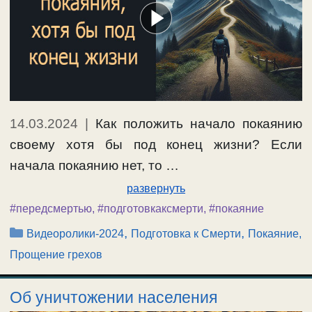
14.03.2024
|
Как положить начало покаянию
своему хотя бы под конец жизни? Если
начала покаянию нет, то …
развернуть
#передсмертью
,
#подготовкаксмерти
,
#покаяние
Рубрики
,
,
Видеоролики-2024
Подготовка к Смерти
Покаяние,
Прощение грехов
Об уничтожении населения