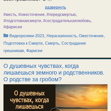
развернуть
#месть
,
#ожесточение
,
#передсмертью
,
#подготовкаксмерти
,
#сострадательнаялюбовь
,
#фарисеи
Рубрики
,
,
Видеоролики-2023
Нераскаянность, Ожесточение
,
,
Подготовка к Смерти
Смерть
Сострадание
,
грешникам
Фарисеи
О душевных чувствах, когда
лишаешься земного и родственников.
О родстве за гробом?