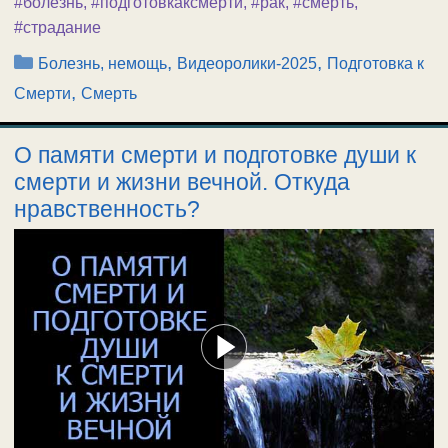
#болезнь
,
#подготовкаксмерти
,
#рак
,
#смерть
,
#страдание
Рубрики
,
,
Болезнь, немощь
Видеоролики-2025
Подготовка к
,
Смерти
Смерть
О памяти смерти и подготовке души к
смерти и жизни вечной. Откуда
нравственность?