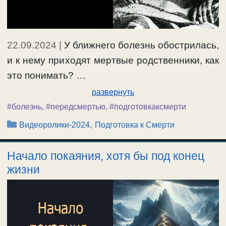
22.09.2024
|
У ближнего болезнь обострилась,
и к нему приходят мертвые родственники, как
это понимать? …
развернуть
#болезнь
,
#передсмертью
,
#подготовкаксмерти
Рубрики
,
Видеоролики-2024
Подготовка к Смерти
Начало покаяния, хотя бы под конец
жизни