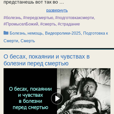
предстанешь вот так во …
развернуть
#болезнь
,
#передсмертью
,
#подготовкаксмерти
,
#ПромыселБожий
,
#смерть
,
#страдание
Рубрики
,
,
Болезнь, немощь
Видеоролики-2025
Подготовка к
,
Смерти
Смерть
О бесах, покаянии и чувствах в
болезни перед смертью