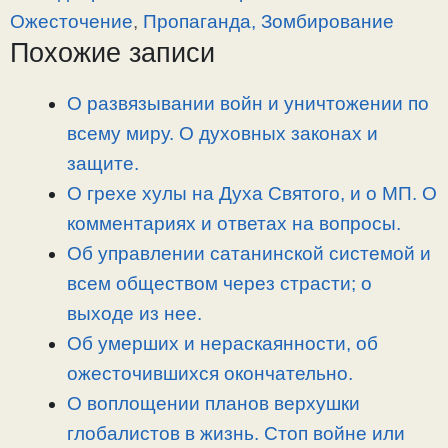
y
e
e
р
Ожесточение
,
Пропаганда, Зомбирование
L
g
b
а
Похожие записи
i
r
o
в
n
a
o
и
О развязывании войн и уничтожении по
k
m
k
т
всему миру. О духовных законах и
ь
защите.
О грехе хулы на Духа Святого, и о МП. О
комментариях и ответах на вопросы.
Об управлении сатанинской системой и
всем обществом через страсти; о
выходе из нее.
Об умерших и нераскаянности, об
ожесточившихся окончательно.
О воплощении планов верхушки
глобалистов в жизнь. Стоп войне или