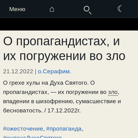
⌂
☾
Меню
Перейти
к
О пропагандистах, и
содержимому
их погружении во зло
21.12.2022
|
о.Серафим.
О грехе хулы на Духа Святого. О
пропагандистах, — их погружении во
зло
,
впадении в шизофрению, сумасшествие и
бесноватость. / 17.12.2022г.
#ожесточение
,
#пропаганда
,
#хуланаДухаСвятого