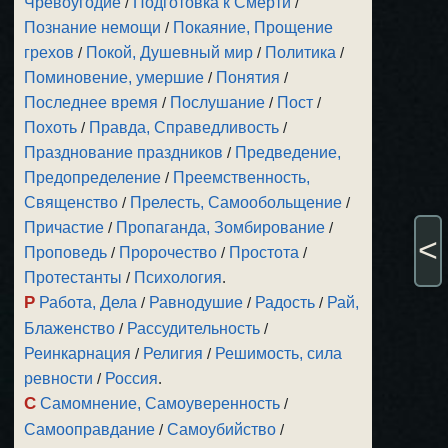
Чревоугодие
/
Подготовка к Смерти
/
Познание немощи
/
Покаяние, Прощение
грехов
/
Покой, Душевный мир
/
Политика
/
Поминовение, умершие
/
Понятия
/
Последнее время
/
Послушание
/
Пост
/
Похоть
/
Правда, Справедливость
/
Празднование праздников
/
Предведение,
Предопределение
/
Преемственность,
Священство
/
Прелесть, Самообольщение
/
Причастие
/
Пропаганда, Зомбирование
/
<
Проповедь
/
Пророчество
/
Простота
/
Протестанты
/
Психология
.
Р
Работа, Дела
/
Равнодушие
/
Радость
/
Рай,
Блаженство
/
Рассудительность
/
Реинкарнация
/
Религия
/
Решимость, сила
ревности
/
Россия
.
С
Самомнение, Самоуверенность
/
Самооправдание
/
Самоубийство
/