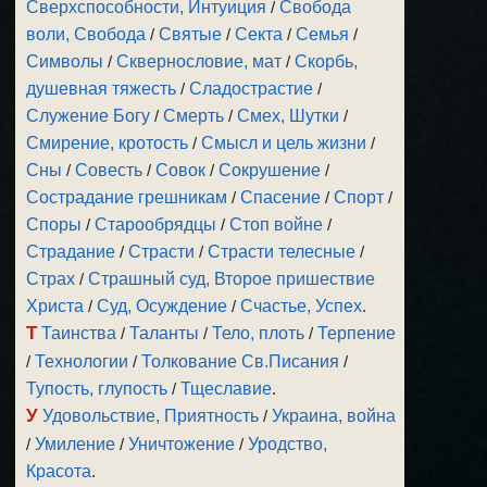
Сверхспособности, Интуиция
/
Свобода
воли, Свобода
/
Святые
/
Секта
/
Семья
/
Символы
/
Сквернословие, мат
/
Скорбь,
душевная тяжесть
/
Сладострастие
/
Служение Богу
/
Смерть
/
Смех, Шутки
/
Смирение, кротость
/
Смысл и цель жизни
/
Сны
/
Совесть
/
Совок
/
Сокрушение
/
Сострадание грешникам
/
Спасение
/
Спорт
/
Споры
/
Старообрядцы
/
Стоп войне
/
Страдание
/
Страсти
/
Страсти телесные
/
Страх
/
Страшный суд, Второе пришествие
Христа
/
Суд, Осуждение
/
Счастье, Успех
.
Т
Таинства
/
Таланты
/
Тело, плоть
/
Терпение
/
Технологии
/
Толкование Св.Писания
/
Тупость, глупость
/
Тщеславие
.
У
Удовольствие, Приятность
/
Украина, война
/
Умиление
/
Уничтожение
/
Уродство,
Красота
.