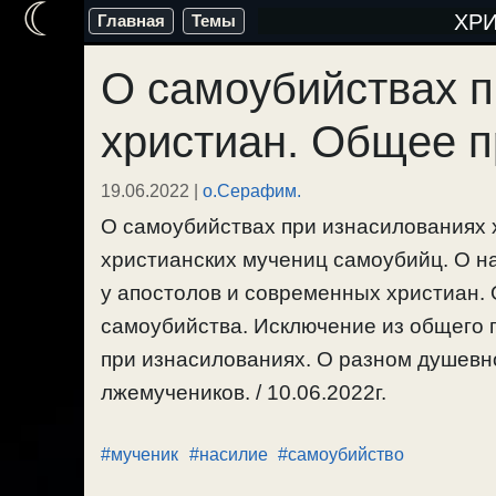
☾
Перейти
ХР
Главная
Темы
к
О самоубийствах п
содержимому
христиан. Общее п
19.06.2022
|
о.Серафим.
О самоубийствах при изнасилованиях
христианских мучениц самоубийц. О н
у апостолов и современных христиан. 
самоубийства. Исключение из общего 
при изнасилованиях. О разном душевн
лжемучеников. / 10.06.2022г.
#мученик
#насилие
#самоубийство