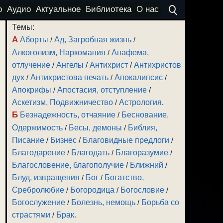
о
Аудио
Актуальное
Библиотека
О нас
Темы:
А
Аборты
/
Ад, Загробная жизнь
/
Алкоголизм, Наркомания
/
Анафема,
отлучение
/
Ангелы
/
Антихрист
/
Антихристов
дух
/
Антихристова печать
/
Апокалипсис
/
Апокрифы
/
Апостасия, отступление
/
Аскетизм, Подвижничество
/
Астрология
.
Б
Безнадежность, отчаяние
/
Беснование,
Одержимость
/
Бесы, демоны
/
Библия,
Писание
/
Бизнес
/
Благовидные предлоги
/
Благодарение
/
Благодать
/
Благоразумие
/
Благословение, благополучие
/
Ближний
/
Блуд, извращения
/
Бог
/
Богатство,
Сребролюбие
/
Богородица
/
Богословие
/
Богослужение
/
Болезнь, немощь
/
Борьба со
страстями
/
Брак
.