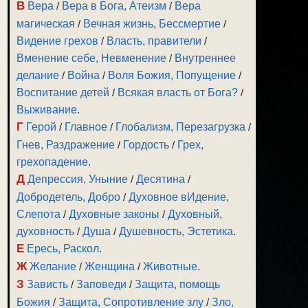
В
Вера
/
Вера в Бога, Атеизм
/
Вера
магическая
/
Вечная жизнь, Бессмертие
/
Видение грехов
/
Власть, правители
/
Вменение себе, Невменение
/
Внутреннее
делание
/
Война
/
Воля Божия, Попущение
/
Воспитание детей
/
Всякая власть от Бога?
/
Выживание
.
Г
Герой
/
Главное
/
Глобализм, Перезагрузка
/
Гнев, Раздражение
/
Гордость
/
Грех,
грехопадение
.
Д
Депрессия, Уныние
/
Десятина
/
Добродетель, Добро
/
Духовное вИдение,
Слепота
/
Духовные законы
/
Духовный,
духовность
/
Душа
/
Душевность, Эстетика
.
Е
Ересь, Раскол
.
Ж
Желание
/
Женщина
/
Животные
.
З
Зависть
/
Заповеди
/
Защита, помощь
Божия
/
Защита, Сопротивление злу
/
Зло,