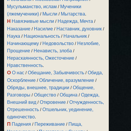
Мусульманство, ислам
/
Мученики
(лжемученики)
/
Мысли
/
Мытарства
.
Н
Навязчивые мысли
/
Надежда, Мечта
/
Наказание
/
Насилие
/
Наставник, духовник
/
Наука
/
Национальность
/
Начальник
/
Начинающему
/
Недовольство
/
Незлобие,
Прощение
/
Ненависть, злоба
/
Нераскаянность, Ожесточение
/
Нравственность
.
О
О нас
/
Обещание, Забывчивость
/
Обида,
Оскорбление
/
Обличение, вразумление
/
Обряды, внешнее, традиции
/
Общение,
Разговоры
/
Общество
/
Община
/
Одежда,
Внешний вид
/
Откровение
/
Отчужденность,
Отрешенность
/
Отшельник, уединение,
одиночество
.
П
Падения
/
Переживание
/
Пища,