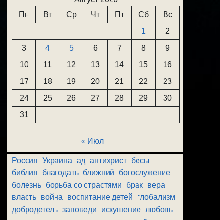
Пн
Вт
Ср
Чт
Пт
Сб
Вс
1
2
3
4
5
6
7
8
9
10
11
12
13
14
15
16
17
18
19
20
21
22
23
24
25
26
27
28
29
30
31
« Июл
Россия
Украина
ад
антихрист
бесы
библия
благодать
ближний
богослужение
болезнь
борьба со страстями
брак
вера
власть
война
воспитание детей
глобализм
добродетель
заповеди
искушение
любовь