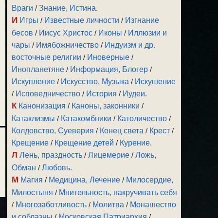
Враги
/
Знание, Истина
.
И
Игры
/
Известные личности
/
Изгнание
бесов
/
Иисус Христос
/
Иконы
/
Иллюзии и
чары
/
Имябожничество
/
Индуизм и др.
восточные религии
/
Иноверные
/
Инопланетяне
/
Информация, Блогер
/
Искупление
/
Искусство, Музыка
/
Искушение
/
Исповедничество
/
История
/
Иудеи
.
К
Канонизация
/
Каноны, законники
/
Катаклизмы
/
Катакомбники
/
Католичество
/
Колдовство, Суеверия
/
Конец света
/
Крест
/
Крещение
/
Крещение детей
/
Курение
.
Л
Лень, праздность
/
Лицемерие
/
Ложь,
Обман
/
Любовь
.
М
Магия
/
Медицина, Лечение
/
Милосердие,
Милостыня
/
Мнительность, накручивать себя
/
Многозаботливость
/
Молитва
/
Монашество
и соблазны
/
Московская Патриархия
/