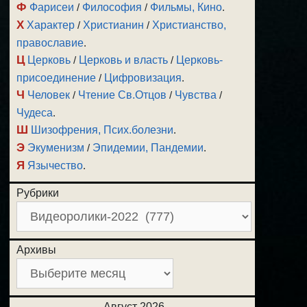
Ф
Фарисеи
/
Философия
/
Фильмы, Кино
.
Х
Характер
/
Христианин
/
Христианство,
православие
.
Ц
Церковь
/
Церковь и власть
/
Церковь-
присоединение
/
Цифровизация
.
Ч
Человек
/
Чтение Св.Отцов
/
Чувства
/
Чудеса
.
Ш
Шизофрения, Псих.болезни
.
Э
Экуменизм
/
Эпидемии, Пандемии
.
Я
Язычество
.
Рубрики
Архивы
Август 2026