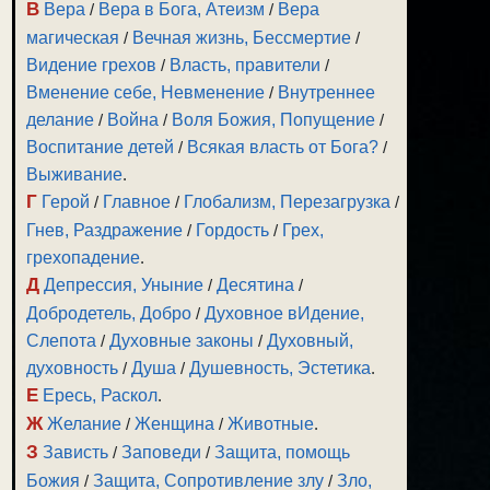
В
Вера
/
Вера в Бога, Атеизм
/
Вера
магическая
/
Вечная жизнь, Бессмертие
/
Видение грехов
/
Власть, правители
/
Вменение себе, Невменение
/
Внутреннее
делание
/
Война
/
Воля Божия, Попущение
/
Воспитание детей
/
Всякая власть от Бога?
/
Выживание
.
Г
Герой
/
Главное
/
Глобализм, Перезагрузка
/
Гнев, Раздражение
/
Гордость
/
Грех,
грехопадение
.
Д
Депрессия, Уныние
/
Десятина
/
Добродетель, Добро
/
Духовное вИдение,
Слепота
/
Духовные законы
/
Духовный,
духовность
/
Душа
/
Душевность, Эстетика
.
Е
Ересь, Раскол
.
Ж
Желание
/
Женщина
/
Животные
.
З
Зависть
/
Заповеди
/
Защита, помощь
Божия
/
Защита, Сопротивление злу
/
Зло,