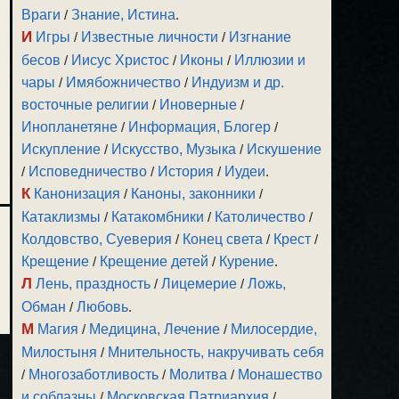
Враги
/
Знание, Истина
.
И
Игры
/
Известные личности
/
Изгнание
бесов
/
Иисус Христос
/
Иконы
/
Иллюзии и
чары
/
Имябожничество
/
Индуизм и др.
восточные религии
/
Иноверные
/
Инопланетяне
/
Информация, Блогер
/
Искупление
/
Искусство, Музыка
/
Искушение
/
Исповедничество
/
История
/
Иудеи
.
К
Канонизация
/
Каноны, законники
/
Катаклизмы
/
Катакомбники
/
Католичество
/
Колдовство, Суеверия
/
Конец света
/
Крест
/
Крещение
/
Крещение детей
/
Курение
.
Л
Лень, праздность
/
Лицемерие
/
Ложь,
Обман
/
Любовь
.
М
Магия
/
Медицина, Лечение
/
Милосердие,
Милостыня
/
Мнительность, накручивать себя
/
Многозаботливость
/
Молитва
/
Монашество
и соблазны
/
Московская Патриархия
/