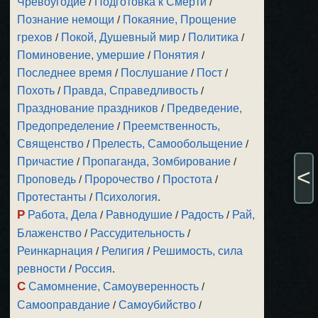
Чревоугодие
/
Подготовка к Смерти
/
Познание немощи
/
Покаяние, Прощение
грехов
/
Покой, Душевный мир
/
Политика
/
Поминовение, умершие
/
Понятия
/
Последнее время
/
Послушание
/
Пост
/
Похоть
/
Правда, Справедливость
/
Празднование праздников
/
Предведение,
Предопределение
/
Преемственность,
Священство
/
Прелесть, Самообольщение
/
Причастие
/
Пропаганда, Зомбирование
/
<
Проповедь
/
Пророчество
/
Простота
/
Протестанты
/
Психология
.
Р
Работа, Дела
/
Равнодушие
/
Радость
/
Рай,
Блаженство
/
Рассудительность
/
Реинкарнация
/
Религия
/
Решимость, сила
ревности
/
Россия
.
С
Самомнение, Самоуверенность
/
Самооправдание
/
Самоубийство
/