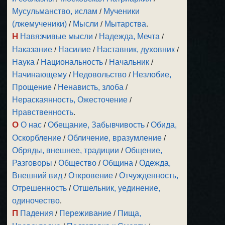
Мусульманство, ислам
/
Мученики
(лжемученики)
/
Мысли
/
Мытарства
.
Н
Навязчивые мысли
/
Надежда, Мечта
/
Наказание
/
Насилие
/
Наставник, духовник
/
Наука
/
Национальность
/
Начальник
/
Начинающему
/
Недовольство
/
Незлобие,
Прощение
/
Ненависть, злоба
/
Нераскаянность, Ожесточение
/
Нравственность
.
О
О нас
/
Обещание, Забывчивость
/
Обида,
Оскорбление
/
Обличение, вразумление
/
Обряды, внешнее, традиции
/
Общение,
Разговоры
/
Общество
/
Община
/
Одежда,
Внешний вид
/
Откровение
/
Отчужденность,
Отрешенность
/
Отшельник, уединение,
одиночество
.
П
Падения
/
Переживание
/
Пища,