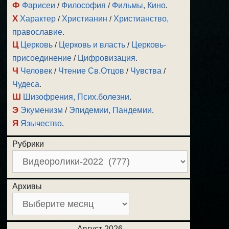
Ф
Фарисеи
/
Философия
/
Фильмы, Кино
.
Х
Характер
/
Христианин
/
Христианство,
православие
.
Ц
Церковь
/
Церковь и власть
/
Церковь-
присоединение
/
Цифровизация
.
Ч
Человек
/
Чтение Св.Отцов
/
Чувства
/
Чудеса
.
Ш
Шизофрения, Псих.болезни
.
Э
Экуменизм
/
Эпидемии, Пандемии
.
Я
Язычество
.
Рубрики
Архивы
Август 2026