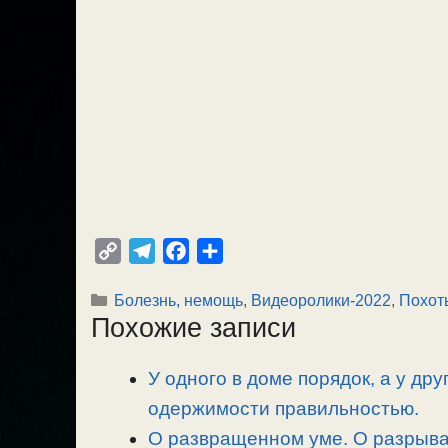
C
T
F
О
o
e
a
т
Рубрики
Болезнь, немощь
,
Видеоролики-2022
,
Похот
p
l
c
п
Похожие записи
y
e
e
р
L
g
b
а
У одного в доме порядок, а у др
i
r
o
в
n
одержимости правильностью.
a
o
и
k
m
k
т
О развращенном уме. О разрыван