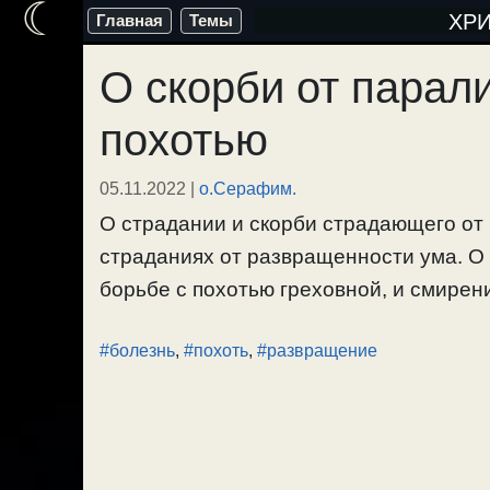
☾
Перейти
ХР
Главная
Темы
к
О скорби от парал
содержимому
похотью
05.11.2022
|
о.Серафим.
О страдании и скорби страдающего от 
страданиях от развращенности ума. О
борьбе с похотью греховной, и смирени
#болезнь
,
#похоть
,
#развращение