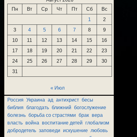
Пн
Вт
Ср
Чт
Пт
Сб
Вс
1
2
3
4
5
6
7
8
9
10
11
12
13
14
15
16
17
18
19
20
21
22
23
24
25
26
27
28
29
30
31
« Июл
Россия
Украина
ад
антихрист
бесы
библия
благодать
ближний
богослужение
болезнь
борьба со страстями
брак
вера
власть
война
воспитание детей
глобализм
добродетель
заповеди
искушение
любовь