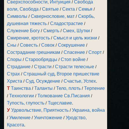
Сверхспособности, Интуиция
/
Свобода
воли, Свобода
/
Святые
/
Секта
/
Семья
/
Символы
/
Сквернословие, мат
/
Скорбь,
душевная тяжесть
/
Сладострастие
/
Служение Богу
/
Смерть
/
Смех, Шутки
/
Смирение, кротость
/
Смысл и цель жизни
/
Сны
/
Совесть
/
Совок
/
Сокрушение
/
Сострадание грешникам
/
Спасение
/
Спорт
/
Споры
/
Старообрядцы
/
Стоп войне
/
Страдание
/
Страсти
/
Страсти телесные
/
Страх
/
Страшный суд, Второе пришествие
Христа
/
Суд, Осуждение
/
Счастье, Успех
.
Т
Таинства
/
Таланты
/
Тело, плоть
/
Терпение
/
Технологии
/
Толкование Св.Писания
/
Тупость, глупость
/
Тщеславие
.
У
Удовольствие, Приятность
/
Украина, война
/
Умиление
/
Уничтожение
/
Уродство,
Красота
.