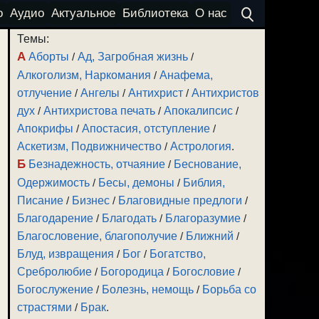
о
Аудио
Актуальное
Библиотека
О нас
Темы:
А
Аборты
/
Ад, Загробная жизнь
/
Алкоголизм, Наркомания
/
Анафема,
отлучение
/
Ангелы
/
Антихрист
/
Антихристов
дух
/
Антихристова печать
/
Апокалипсис
/
Апокрифы
/
Апостасия, отступление
/
Аскетизм, Подвижничество
/
Астрология
.
Б
Безнадежность, отчаяние
/
Беснование,
Одержимость
/
Бесы, демоны
/
Библия,
Писание
/
Бизнес
/
Благовидные предлоги
/
Благодарение
/
Благодать
/
Благоразумие
/
Благословение, благополучие
/
Ближний
/
Блуд, извращения
/
Бог
/
Богатство,
Сребролюбие
/
Богородица
/
Богословие
/
Богослужение
/
Болезнь, немощь
/
Борьба со
страстями
/
Брак
.