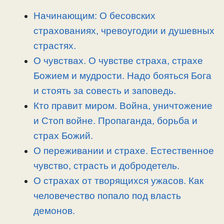
L
g
b
а
i
r
o
в
Начинающим: О бесовских
n
a
o
и
страхованиях, чревоугодии и душевных
k
m
k
т
страстях.
ь
О чувствах. О чувстве страха, страхе
Божием и мудрости. Надо бояться Бога
и стоять за совесть и заповедь.
Кто правит миром. Война, уничтожение
и Стоп войне. Пропаганда, борьба и
страх Божий.
О переживании и страхе. Естественное
чувство, страсть и добродетель.
О страхах от творящихся ужасов. Как
человечество попало под власть
демонов.