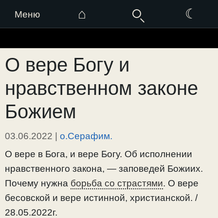
⌂
☾
Меню
Перейти
к
О вере Богу и
содержимому
нравственном законе
Божием
03.06.2022
|
о.Серафим.
О вере в Бога, и вере Богу. Об исполнении
нравственного закона, — заповедей Божиих.
Почему нужна
борьба со страстями
. О вере
бесовской и вере истинной, христианской. /
28.05.2022г.