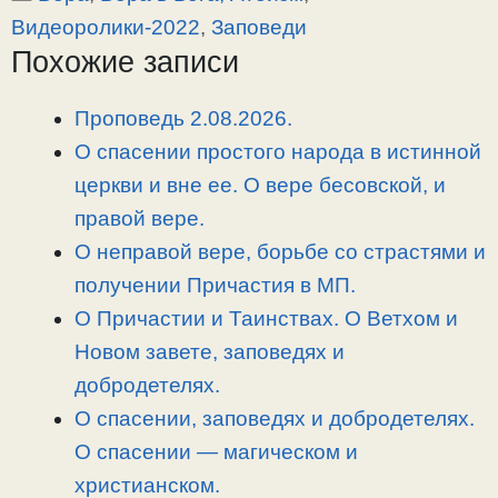
y
e
e
р
Видеоролики-2022
,
Заповеди
L
g
b
а
Похожие записи
i
r
o
в
n
a
o
и
Проповедь 2.08.2026.
k
m
k
т
О спасении простого народа в истинной
ь
церкви и вне ее. О вере бесовской, и
правой вере.
О неправой вере, борьбе со страстями и
получении Причастия в МП.
О Причастии и Таинствах. О Ветхом и
Новом завете, заповедях и
добродетелях.
О спасении, заповедях и добродетелях.
О спасении — магическом и
христианском.