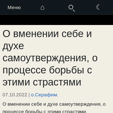
⌂
☾
Меню
Перейти
к
О вменении себе и
содержимому
духе
самоутверждения, о
процессе борьбы с
этими страстями
07.10.2022
|
о.Серафим.
О вменении себе и духе самоутверждения, о
процессе борьбы с этими страстями.