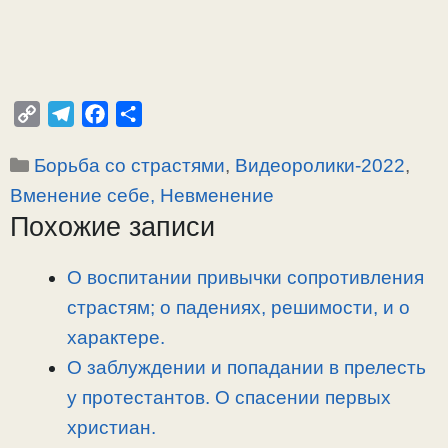
C
T
F
О
o
e
a
т
Рубрики
Борьба со страстями
,
Видеоролики-2022
,
p
l
c
п
y
e
e
р
Вменение себе, Невменение
L
g
b
а
Похожие записи
i
r
o
в
n
a
o
и
О воспитании привычки сопротивления
k
m
k
т
страстям; о падениях, решимости, и о
ь
характере.
О заблуждении и попадании в прелесть
у протестантов. О спасении первых
христиан.