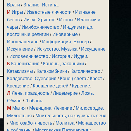
Враги
/
Знание, Истина
.
И
Игры
/
Известные личности
/
Изгнание
бесов
/
Иисус Христос
/
Иконы
/
Иллюзии и
чары
/
Имябожничество
/
Индуизм и др.
восточные религии
/
Иноверные
/
Инопланетяне
/
Информация, Блогер
/
Искупление
/
Искусство, Музыка
/
Искушение
/
Исповедничество
/
История
/
Иудеи
.
К
Канонизация
/
Каноны, законники
/
Катаклизмы
/
Катакомбники
/
Католичество
/
Колдовство, Суеверия
/
Конец света
/
Крест
/
Крещение
/
Крещение детей
/
Курение
.
Л
Лень, праздность
/
Лицемерие
/
Ложь,
Обман
/
Любовь
.
М
Магия
/
Медицина, Лечение
/
Милосердие,
Милостыня
/
Мнительность, накручивать себя
/
Многозаботливость
/
Молитва
/
Монашество
и соблазны
/
Московская Патриархия
/