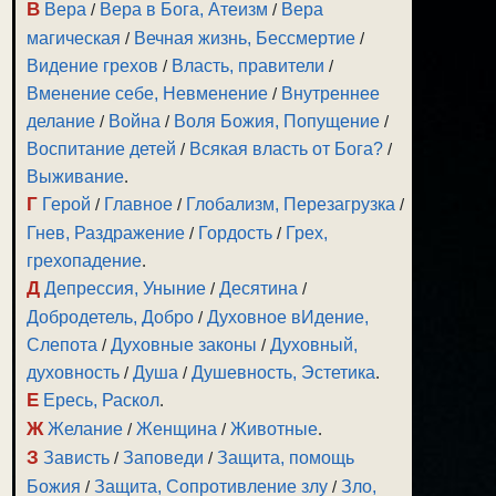
В
Вера
/
Вера в Бога, Атеизм
/
Вера
магическая
/
Вечная жизнь, Бессмертие
/
Видение грехов
/
Власть, правители
/
Вменение себе, Невменение
/
Внутреннее
делание
/
Война
/
Воля Божия, Попущение
/
Воспитание детей
/
Всякая власть от Бога?
/
Выживание
.
Г
Герой
/
Главное
/
Глобализм, Перезагрузка
/
Гнев, Раздражение
/
Гордость
/
Грех,
грехопадение
.
Д
Депрессия, Уныние
/
Десятина
/
Добродетель, Добро
/
Духовное вИдение,
Слепота
/
Духовные законы
/
Духовный,
духовность
/
Душа
/
Душевность, Эстетика
.
Е
Ересь, Раскол
.
Ж
Желание
/
Женщина
/
Животные
.
З
Зависть
/
Заповеди
/
Защита, помощь
Божия
/
Защита, Сопротивление злу
/
Зло,