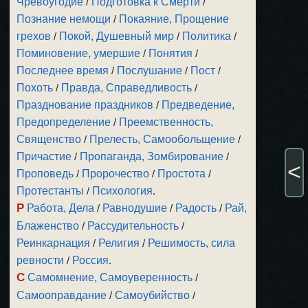
Чревоугодие
/
Подготовка к Смерти
/
Познание немощи
/
Покаяние, Прощение
грехов
/
Покой, Душевный мир
/
Политика
/
Поминовение, умершие
/
Понятия
/
Последнее время
/
Послушание
/
Пост
/
Похоть
/
Правда, Справедливость
/
Празднование праздников
/
Предведение,
Предопределение
/
Преемственность,
Священство
/
Прелесть, Самообольщение
/
Причастие
/
Пропаганда, Зомбирование
/
<
Проповедь
/
Пророчество
/
Простота
/
Протестанты
/
Психология
.
Р
Работа, Дела
/
Равнодушие
/
Радость
/
Рай,
Блаженство
/
Рассудительность
/
Реинкарнация
/
Религия
/
Решимость, сила
ревности
/
Россия
.
С
Самомнение, Самоуверенность
/
Самооправдание
/
Самоубийство
/