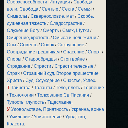
Сверхспособности, Интуиция
/
Свобода
воли, Свобода
/
Святые
/
Секта
/
Семья
/
Символы
/
Сквернословие, мат
/
Скорбь,
душевная тяжесть
/
Сладострастие
/
Служение Богу
/
Смерть
/
Смех, Шутки
/
Смирение, кротость
/
Смысл и цель жизни
/
Сны
/
Совесть
/
Совок
/
Сокрушение
/
Сострадание грешникам
/
Спасение
/
Спорт
/
Споры
/
Старообрядцы
/
Стоп войне
/
Страдание
/
Страсти
/
Страсти телесные
/
Страх
/
Страшный суд, Второе пришествие
Христа
/
Суд, Осуждение
/
Счастье, Успех
.
Т
Таинства
/
Таланты
/
Тело, плоть
/
Терпение
/
Технологии
/
Толкование Св.Писания
/
Тупость, глупость
/
Тщеславие
.
У
Удовольствие, Приятность
/
Украина, война
/
Умиление
/
Уничтожение
/
Уродство,
Красота
.