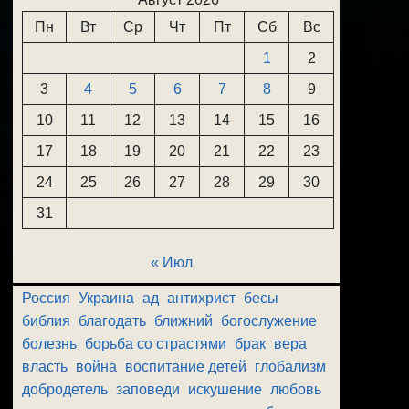
Пн
Вт
Ср
Чт
Пт
Сб
Вс
1
2
3
4
5
6
7
8
9
10
11
12
13
14
15
16
17
18
19
20
21
22
23
24
25
26
27
28
29
30
31
« Июл
Россия
Украина
ад
антихрист
бесы
библия
благодать
ближний
богослужение
болезнь
борьба со страстями
брак
вера
власть
война
воспитание детей
глобализм
добродетель
заповеди
искушение
любовь