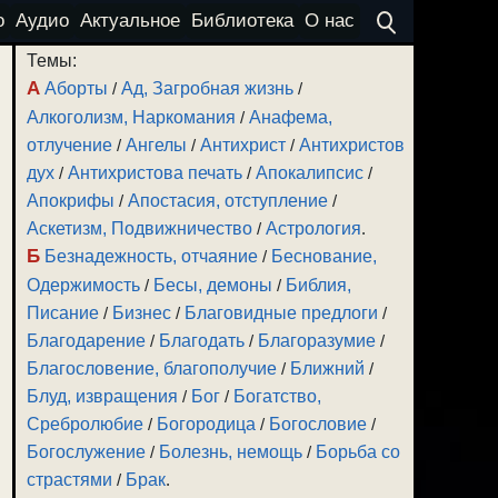
о
Аудио
Актуальное
Библиотека
О нас
Темы:
А
Аборты
/
Ад, Загробная жизнь
/
Алкоголизм, Наркомания
/
Анафема,
отлучение
/
Ангелы
/
Антихрист
/
Антихристов
дух
/
Антихристова печать
/
Апокалипсис
/
Апокрифы
/
Апостасия, отступление
/
Аскетизм, Подвижничество
/
Астрология
.
Б
Безнадежность, отчаяние
/
Беснование,
Одержимость
/
Бесы, демоны
/
Библия,
Писание
/
Бизнес
/
Благовидные предлоги
/
Благодарение
/
Благодать
/
Благоразумие
/
Благословение, благополучие
/
Ближний
/
Блуд, извращения
/
Бог
/
Богатство,
Сребролюбие
/
Богородица
/
Богословие
/
Богослужение
/
Болезнь, немощь
/
Борьба со
страстями
/
Брак
.