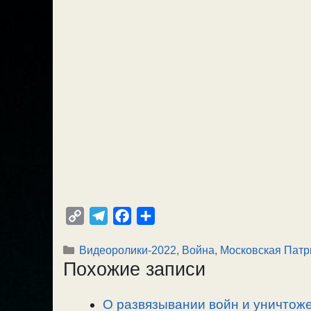
C
T
F
О
o
e
a
т
Рубрики
Видеоролики-2022
,
Война
,
Московская Патр
p
l
c
п
Похожие записи
y
e
e
р
L
g
b
а
О развязывании войн и уничтоже
i
r
o
в