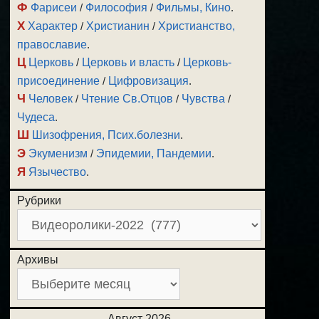
Ф
Фарисеи
/
Философия
/
Фильмы, Кино
.
Х
Характер
/
Христианин
/
Христианство,
православие
.
Ц
Церковь
/
Церковь и власть
/
Церковь-
присоединение
/
Цифровизация
.
Ч
Человек
/
Чтение Св.Отцов
/
Чувства
/
Чудеса
.
Ш
Шизофрения, Псих.болезни
.
Э
Экуменизм
/
Эпидемии, Пандемии
.
Я
Язычество
.
Рубрики
Архивы
Август 2026