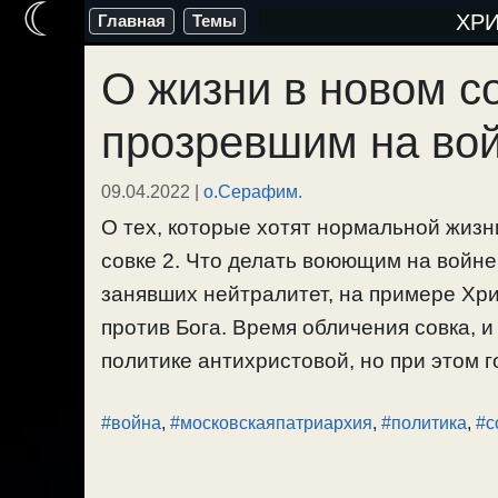
☾
Перейти
ХР
Главная
Темы
к
О жизни в новом со
содержимому
прозревшим на во
09.04.2022
|
о.Серафим.
О тех, которые хотят нормальной жизн
совке 2. Что делать воюющим на войне
занявших нейтралитет, на примере Хри
против Бога. Время обличения совка, и
политике антихристовой, но при этом гов
#война
,
#московскаяпатриархия
,
#политика
,
#с