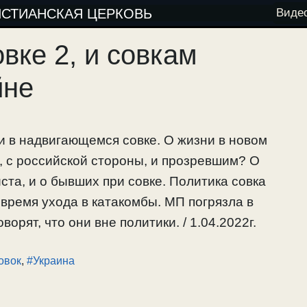
ИСТИАНСКАЯ ЦЕРКОВЬ
Виде
вке 2, и совкам
йне
и в надвигающемся совке. О жизни в новом
, с российской стороны, и прозревшим? О
ста, и о бывших при совке. Политика совка
 время ухода в катакомбы. МП погрязла в
орят, что они вне политики. / 1.04.2022г.
овок
,
#Украина