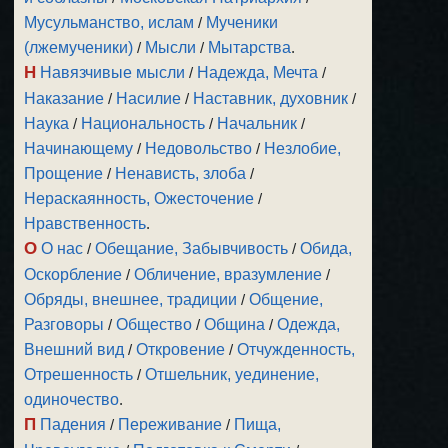
Мусульманство, ислам
/
Мученики
(лжемученики)
/
Мысли
/
Мытарства
.
Н
Навязчивые мысли
/
Надежда, Мечта
/
Наказание
/
Насилие
/
Наставник, духовник
/
Наука
/
Национальность
/
Начальник
/
Начинающему
/
Недовольство
/
Незлобие,
Прощение
/
Ненависть, злоба
/
Нераскаянность, Ожесточение
/
Нравственность
.
О
О нас
/
Обещание, Забывчивость
/
Обида,
Оскорбление
/
Обличение, вразумление
/
Обряды, внешнее, традиции
/
Общение,
Разговоры
/
Общество
/
Община
/
Одежда,
Внешний вид
/
Откровение
/
Отчужденность,
Отрешенность
/
Отшельник, уединение,
одиночество
.
П
Падения
/
Переживание
/
Пища,