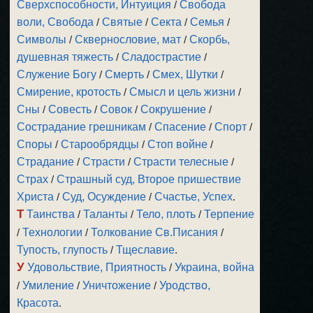
Сверхспособности, Интуиция
/
Свобода
воли, Свобода
/
Святые
/
Секта
/
Семья
/
Символы
/
Сквернословие, мат
/
Скорбь,
душевная тяжесть
/
Сладострастие
/
Служение Богу
/
Смерть
/
Смех, Шутки
/
Смирение, кротость
/
Смысл и цель жизни
/
Сны
/
Совесть
/
Совок
/
Сокрушение
/
Сострадание грешникам
/
Спасение
/
Спорт
/
Споры
/
Старообрядцы
/
Стоп войне
/
Страдание
/
Страсти
/
Страсти телесные
/
Страх
/
Страшный суд, Второе пришествие
Христа
/
Суд, Осуждение
/
Счастье, Успех
.
Т
Таинства
/
Таланты
/
Тело, плоть
/
Терпение
/
Технологии
/
Толкование Св.Писания
/
Тупость, глупость
/
Тщеславие
.
У
Удовольствие, Приятность
/
Украина, война
/
Умиление
/
Уничтожение
/
Уродство,
Красота
.