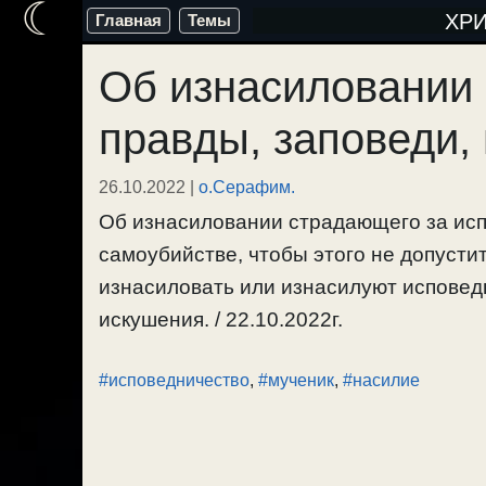
☾
Перейти
ХР
Главная
Темы
к
Об изнасиловании 
содержимому
правды, заповеди,
26.10.2022
|
о.Серафим.
Об изнасиловании страдающего за исп
самоубийстве, чтобы этого не допустит
изнасиловать или изнасилуют исповедн
искушения. / 22.10.2022г.
#исповедничество
,
#мученик
,
#насилие