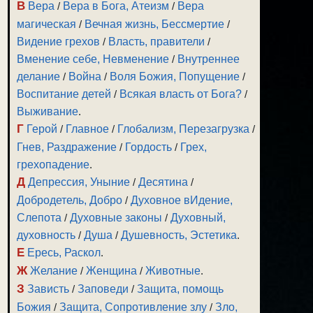
В
Вера
/
Вера в Бога, Атеизм
/
Вера
магическая
/
Вечная жизнь, Бессмертие
/
Видение грехов
/
Власть, правители
/
Вменение себе, Невменение
/
Внутреннее
делание
/
Война
/
Воля Божия, Попущение
/
Воспитание детей
/
Всякая власть от Бога?
/
Выживание
.
Г
Герой
/
Главное
/
Глобализм, Перезагрузка
/
Гнев, Раздражение
/
Гордость
/
Грех,
грехопадение
.
Д
Депрессия, Уныние
/
Десятина
/
Добродетель, Добро
/
Духовное вИдение,
Слепота
/
Духовные законы
/
Духовный,
духовность
/
Душа
/
Душевность, Эстетика
.
Е
Ересь, Раскол
.
Ж
Желание
/
Женщина
/
Животные
.
З
Зависть
/
Заповеди
/
Защита, помощь
Божия
/
Защита, Сопротивление злу
/
Зло,