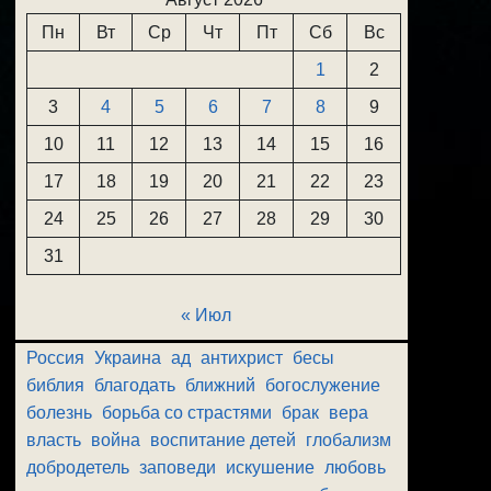
Пн
Вт
Ср
Чт
Пт
Сб
Вс
1
2
3
4
5
6
7
8
9
10
11
12
13
14
15
16
17
18
19
20
21
22
23
24
25
26
27
28
29
30
31
« Июл
Россия
Украина
ад
антихрист
бесы
библия
благодать
ближний
богослужение
болезнь
борьба со страстями
брак
вера
власть
война
воспитание детей
глобализм
добродетель
заповеди
искушение
любовь