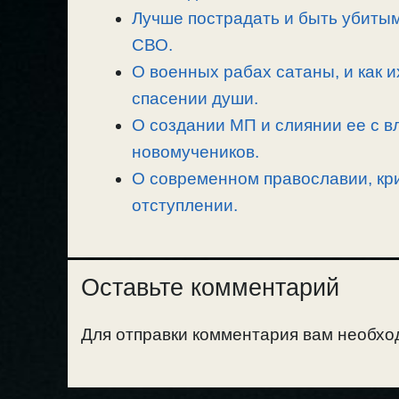
k
m
k
т
Лучше пострадать и быть убитым
ь
СВО.
О военных рабах сатаны, и как и
спасении души.
О создании МП и слиянии ее с в
новомучеников.
О современном православии, кри
отступлении.
Оставьте комментарий
Для отправки комментария вам необх