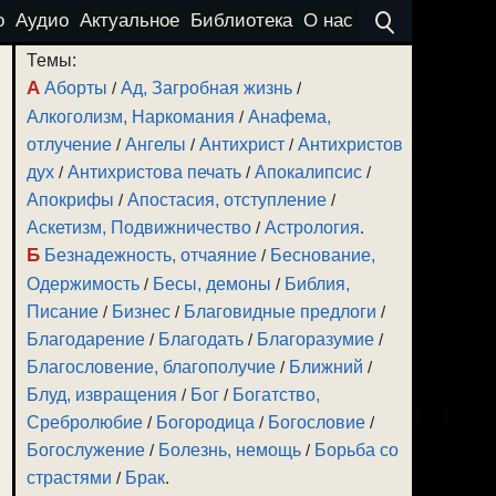
о
Аудио
Актуальное
Библиотека
О нас
Темы:
А
Аборты
/
Ад, Загробная жизнь
/
Алкоголизм, Наркомания
/
Анафема,
отлучение
/
Ангелы
/
Антихрист
/
Антихристов
дух
/
Антихристова печать
/
Апокалипсис
/
Апокрифы
/
Апостасия, отступление
/
Аскетизм, Подвижничество
/
Астрология
.
Б
Безнадежность, отчаяние
/
Беснование,
Одержимость
/
Бесы, демоны
/
Библия,
Писание
/
Бизнес
/
Благовидные предлоги
/
Благодарение
/
Благодать
/
Благоразумие
/
Благословение, благополучие
/
Ближний
/
Блуд, извращения
/
Бог
/
Богатство,
Сребролюбие
/
Богородица
/
Богословие
/
Богослужение
/
Болезнь, немощь
/
Борьба со
страстями
/
Брак
.