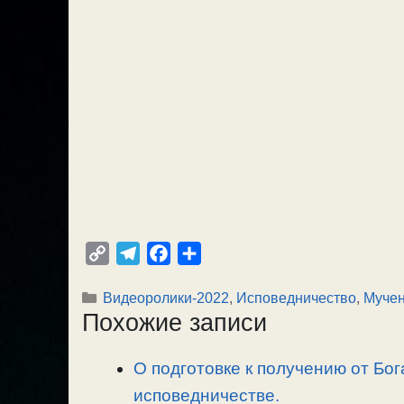
C
T
F
О
o
e
a
т
Рубрики
Видеоролики-2022
,
Исповедничество
,
Мучен
p
l
c
п
Похожие записи
y
e
e
р
L
g
b
а
О подготовке к получению от Бог
i
r
o
в
n
исповедничестве.
a
o
и