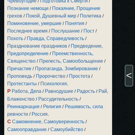
Чревоугодие
/
Подготовка к Смерти
/
Познание немощи
/
Покаяние, Прощение
грехов
/
Покой, Душевный мир
/
Политика
/
Поминовение, умершие
/
Понятия
/
Последнее время
/
Послушание
/
Пост
/
Похоть
/
Правда, Справедливость
/
Празднование праздников
/
Предведение,
Предопределение
/
Преемственность,
Священство
/
Прелесть, Самообольщение
/
Причастие
/
Пропаганда, Зомбирование
/
<
Проповедь
/
Пророчество
/
Простота
/
Протестанты
/
Психология
.
Р
Работа, Дела
/
Равнодушие
/
Радость
/
Рай,
Блаженство
/
Рассудительность
/
Реинкарнация
/
Религия
/
Решимость, сила
ревности
/
Россия
.
С
Самомнение, Самоуверенность
/
Самооправдание
/
Самоубийство
/