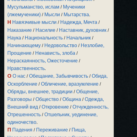
Мусульманство, ислам
/
Мученики
(лжемученики)
/
Мысли
/
Мытарства
.
Н
Навязчивые мысли
/
Надежда, Мечта
/
Наказание
/
Насилие
/
Наставник, духовник
/
Наука
/
Национальность
/
Начальник
/
Начинающему
/
Недовольство
/
Незлобие,
Прощение
/
Ненависть, злоба
/
Нераскаянность, Ожесточение
/
Нравственность
.
О
О нас
/
Обещание, Забывчивость
/
Обида,
Оскорбление
/
Обличение, вразумление
/
Обряды, внешнее, традиции
/
Общение,
Разговоры
/
Общество
/
Община
/
Одежда,
Внешний вид
/
Откровение
/
Отчужденность,
Отрешенность
/
Отшельник, уединение,
одиночество
.
П
Падения
/
Переживание
/
Пища,