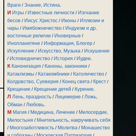
Враги
/
Знание, Истина
.
И
Игры
/
Известные личности
/
Изгнание
бесов
/
Иисус Христос
/
Иконы
/
Иллюзии и
чары
/
Имябожничество
/
Индуизм и др.
восточные религии
/
Иноверные
/
Инопланетяне
/
Информация, Блогер
/
Искупление
/
Искусство, Музыка
/
Искушение
/
Исповедничество
/
История
/
Иудеи
.
К
Канонизация
/
Каноны, законники
/
Катаклизмы
/
Катакомбники
/
Католичество
/
Колдовство, Суеверия
/
Конец света
/
Крест
/
Крещение
/
Крещение детей
/
Курение
.
Л
Лень, праздность
/
Лицемерие
/
Ложь,
Обман
/
Любовь
.
М
Магия
/
Медицина, Лечение
/
Милосердие,
Милостыня
/
Мнительность, накручивать себя
/
Многозаботливость
/
Молитва
/
Монашество
и соблазны
/
Московская Патриархия
/