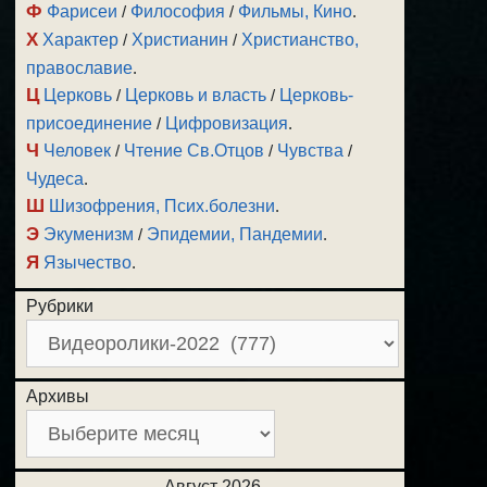
Ф
Фарисеи
/
Философия
/
Фильмы, Кино
.
Х
Характер
/
Христианин
/
Христианство,
православие
.
Ц
Церковь
/
Церковь и власть
/
Церковь-
присоединение
/
Цифровизация
.
Ч
Человек
/
Чтение Св.Отцов
/
Чувства
/
Чудеса
.
Ш
Шизофрения, Псих.болезни
.
Э
Экуменизм
/
Эпидемии, Пандемии
.
Я
Язычество
.
Рубрики
Архивы
Август 2026