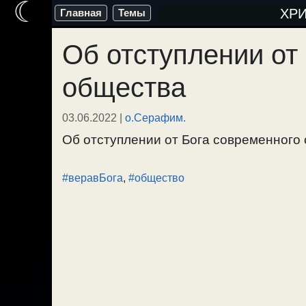
☾
Перейти
ХР
Главная
Темы
к
Об отступлении от
содержимому
общества
03.06.2022
|
о.Серафим.
Об отступлении от Бога современного о
#веравБога
,
#общество