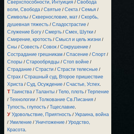
Сверхспособности, Интуиция
/
Свобода
воли, Свобода
/
Святые
/
Секта
/
Семья
/
Символы
/
Сквернословие, мат
/
Скорбь,
душевная тяжесть
/
Сладострастие
/
Служение Богу
/
Смерть
/
Смех, Шутки
/
Смирение, кротость
/
Смысл и цель жизни
/
Сны
/
Совесть
/
Совок
/
Сокрушение
/
Сострадание грешникам
/
Спасение
/
Спорт
/
Споры
/
Старообрядцы
/
Стоп войне
/
Страдание
/
Страсти
/
Страсти телесные
/
Страх
/
Страшный суд, Второе пришествие
Христа
/
Суд, Осуждение
/
Счастье, Успех
.
Т
Таинства
/
Таланты
/
Тело, плоть
/
Терпение
/
Технологии
/
Толкование Св.Писания
/
Тупость, глупость
/
Тщеславие
.
У
Удовольствие, Приятность
/
Украина, война
/
Умиление
/
Уничтожение
/
Уродство,
Красота
.