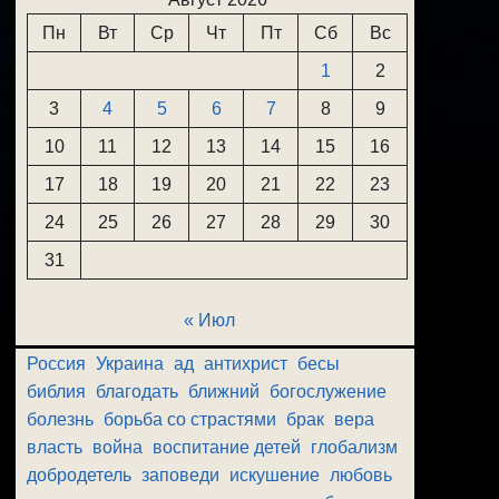
Пн
Вт
Ср
Чт
Пт
Сб
Вс
1
2
3
4
5
6
7
8
9
10
11
12
13
14
15
16
17
18
19
20
21
22
23
24
25
26
27
28
29
30
31
« Июл
Россия
Украина
ад
антихрист
бесы
библия
благодать
ближний
богослужение
болезнь
борьба со страстями
брак
вера
власть
война
воспитание детей
глобализм
добродетель
заповеди
искушение
любовь