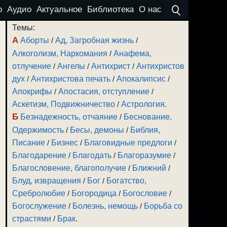
о
Аудио
Актуальное
Библиотека
О нас
Темы:
А
Аборты
/
Ад, Загробная жизнь
/
Алкоголизм, Наркомания
/
Анафема,
отлучение
/
Ангелы
/
Антихрист
/
Антихристов
дух
/
Антихристова печать
/
Апокалипсис
/
Апокрифы
/
Апостасия, отступление
/
Аскетизм, Подвижничество
/
Астрология
.
Б
Безнадежность, отчаяние
/
Беснование,
Одержимость
/
Бесы, демоны
/
Библия,
Писание
/
Бизнес
/
Благовидные предлоги
/
Благодарение
/
Благодать
/
Благоразумие
/
Благословение, благополучие
/
Ближний
/
Блуд, извращения
/
Бог
/
Богатство,
Сребролюбие
/
Богородица
/
Богословие
/
Богослужение
/
Болезнь, немощь
/
Борьба со
страстями
/
Брак
.