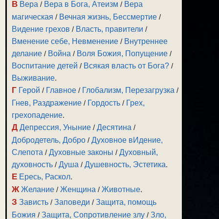
В
Вера
/
Вера в Бога, Атеизм
/
Вера
магическая
/
Вечная жизнь, Бессмертие
/
Видение грехов
/
Власть, правители
/
Вменение себе, Невменение
/
Внутреннее
делание
/
Война
/
Воля Божия, Попущение
/
Воспитание детей
/
Всякая власть от Бога?
/
Выживание
.
Г
Герой
/
Главное
/
Глобализм, Перезагрузка
/
Гнев, Раздражение
/
Гордость
/
Грех,
грехопадение
.
Д
Депрессия, Уныние
/
Десятина
/
Добродетель, Добро
/
Духовное вИдение,
Слепота
/
Духовные законы
/
Духовный,
духовность
/
Душа
/
Душевность, Эстетика
.
Е
Ересь, Раскол
.
Ж
Желание
/
Женщина
/
Животные
.
З
Зависть
/
Заповеди
/
Защита, помощь
Божия
/
Защита, Сопротивление злу
/
Зло,