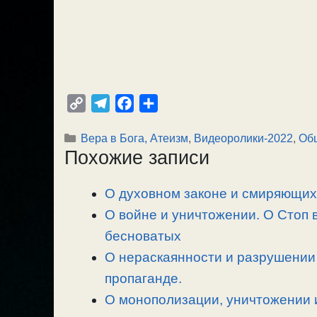
C
T
F
О
o
e
a
т
Рубрики
Вера в Бога, Атеизм
,
Видеоролики-2022
,
Об
p
l
c
п
Похожие записи
y
e
e
р
L
g
b
а
О духовном законе и смиряющих 
i
r
o
в
n
О войне и уничтожении. О Стоп 
a
o
и
k
m
k
т
бесноватых
ь
О нераскаянности и разрушении 
пропаганде.
О монополизации, уничтожении 