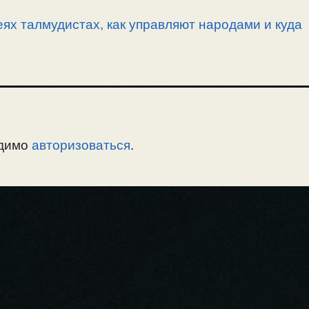
ях талмудистах, как управляют народами и куда
одимо
авторизоваться
.