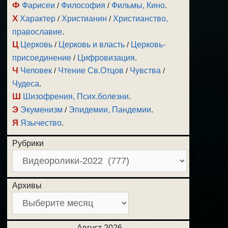
Ф
Фарисеи
/
Философия
/
Фильмы, Кино
.
Х
Характер
/
Христианин
/
Христианство,
православие
.
Ц
Церковь
/
Церковь и власть
/
Церковь-
присоединение
/
Цифровизация
.
Ч
Человек
/
Чтение Св.Отцов
/
Чувства
/
Чудеса
.
Ш
Шизофрения, Псих.болезни
.
Э
Экуменизм
/
Эпидемии, Пандемии
.
Я
Язычество
.
Рубрики
Архивы
Август 2026