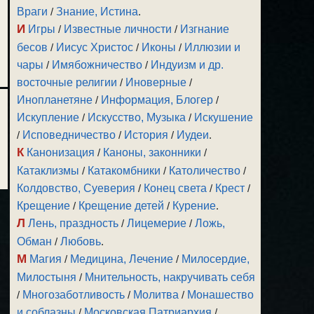
Враги
/
Знание, Истина
.
И
Игры
/
Известные личности
/
Изгнание
бесов
/
Иисус Христос
/
Иконы
/
Иллюзии и
чары
/
Имябожничество
/
Индуизм и др.
восточные религии
/
Иноверные
/
Инопланетяне
/
Информация, Блогер
/
Искупление
/
Искусство, Музыка
/
Искушение
/
Исповедничество
/
История
/
Иудеи
.
К
Канонизация
/
Каноны, законники
/
Катаклизмы
/
Катакомбники
/
Католичество
/
Колдовство, Суеверия
/
Конец света
/
Крест
/
Крещение
/
Крещение детей
/
Курение
.
Л
Лень, праздность
/
Лицемерие
/
Ложь,
Обман
/
Любовь
.
М
Магия
/
Медицина, Лечение
/
Милосердие,
Милостыня
/
Мнительность, накручивать себя
/
Многозаботливость
/
Молитва
/
Монашество
и соблазны
/
Московская Патриархия
/