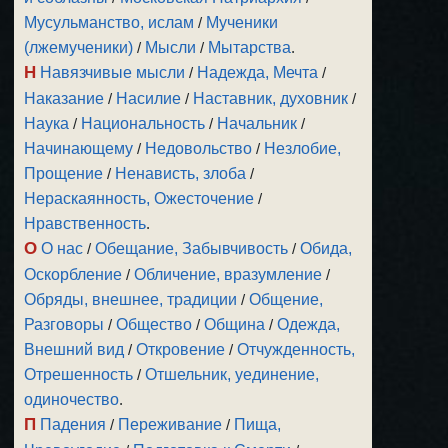
Мусульманство, ислам
/
Мученики
(лжемученики)
/
Мысли
/
Мытарства
.
Н
Навязчивые мысли
/
Надежда, Мечта
/
Наказание
/
Насилие
/
Наставник, духовник
/
Наука
/
Национальность
/
Начальник
/
Начинающему
/
Недовольство
/
Незлобие,
Прощение
/
Ненависть, злоба
/
Нераскаянность, Ожесточение
/
Нравственность
.
О
О нас
/
Обещание, Забывчивость
/
Обида,
Оскорбление
/
Обличение, вразумление
/
Обряды, внешнее, традиции
/
Общение,
Разговоры
/
Общество
/
Община
/
Одежда,
Внешний вид
/
Откровение
/
Отчужденность,
Отрешенность
/
Отшельник, уединение,
одиночество
.
П
Падения
/
Переживание
/
Пища,