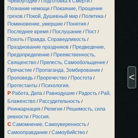
Чревоугодие
/
Подготовка к Смерти
/
Познание немощи
/
Покаяние, Прощение
грехов
/
Покой, Душевный мир
/
Политика
/
Поминовение, умершие
/
Понятия
/
Последнее время
/
Послушание
/
Пост
/
Похоть
/
Правда, Справедливость
/
Празднование праздников
/
Предведение,
Предопределение
/
Преемственность,
Священство
/
Прелесть, Самообольщение
/
Причастие
/
Пропаганда, Зомбирование
/
<
Проповедь
/
Пророчество
/
Простота
/
Протестанты
/
Психология
.
Р
Работа, Дела
/
Равнодушие
/
Радость
/
Рай,
Блаженство
/
Рассудительность
/
Реинкарнация
/
Религия
/
Решимость, сила
ревности
/
Россия
.
С
Самомнение, Самоуверенность
/
Самооправдание
/
Самоубийство
/