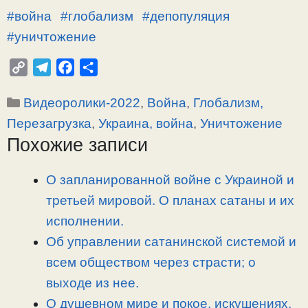
#война
#глобализм
#депопуляция
#уничтожение
C
T
F
О
o
e
a
т
Рубрики
Видеоролики-2022
,
Война
,
Глобализм,
p
l
c
п
y
e
e
р
Перезагрузка
,
Украина, война
,
Уничтожение
L
g
b
а
Похожие записи
i
r
o
в
n
a
o
и
О запланированной войне с Украиной и
k
m
k
т
третьей мировой. О планах сатаны и их
ь
исполнении.
Об управлении сатанинской системой и
всем обществом через страсти; о
выходе из нее.
О душевном мире и покое, искушениях,