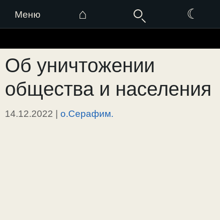
⌂
☾
Меню
Перейти
к
Об уничтожении
содержимому
общества и населения
14.12.2022
|
о.Серафим.