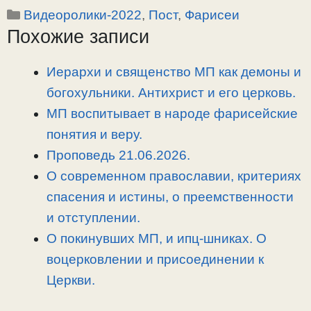
Рубрики
Видеоролики-2022
,
Пост
,
Фарисеи
p
l
c
п
Похожие записи
y
e
e
р
L
g
b
а
i
r
o
в
Иерархи и священство МП как демоны и
n
a
o
и
богохульники. Антихрист и его церковь.
k
m
k
т
МП воспитывает в народе фарисейские
ь
понятия и веру.
Проповедь 21.06.2026.
О современном православии, критериях
спасения и истины, о преемственности
и отступлении.
О покинувших МП, и ипц-шниках. О
воцерковлении и присоединении к
Церкви.