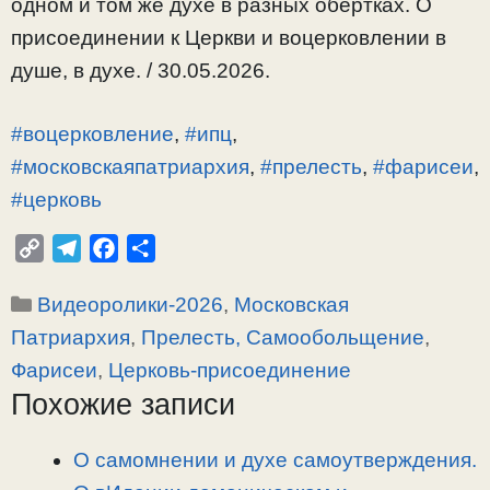
одном и том же духе в разных обертках. О
присоединении к Церкви и воцерковлении в
душе, в духе. / 30.05.2026.
#воцерковление
,
#ипц
,
#московскаяпатриархия
,
#прелесть
,
#фарисеи
,
#церковь
C
T
F
О
o
e
a
т
Рубрики
Видеоролики-2026
,
Московская
p
l
c
п
y
e
e
р
Патриархия
,
Прелесть, Самообольщение
,
L
g
b
а
Фарисеи
,
Церковь-присоединение
i
r
o
в
Похожие записи
n
a
o
и
k
m
k
т
О самомнении и духе самоутверждения.
ь