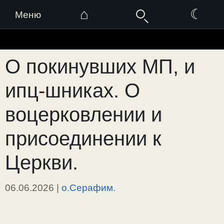
⌂
☾
Меню
Перейти
к
О покинувших МП, и
содержимому
ипц-шниках. О
воцерковлении и
присоединении к
Церкви.
06.06.2026
|
о.Серафим.