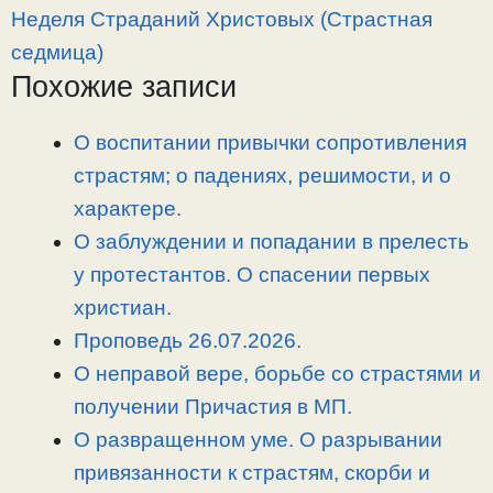
y
e
e
р
Неделя Страданий Христовых (Страстная
L
g
b
а
седмица)
i
r
o
в
Похожие записи
n
a
o
и
k
m
k
т
О воспитании привычки сопротивления
ь
страстям; о падениях, решимости, и о
характере.
О заблуждении и попадании в прелесть
у протестантов. О спасении первых
христиан.
Проповедь 26.07.2026.
О неправой вере, борьбе со страстями и
получении Причастия в МП.
О развращенном уме. О разрывании
привязанности к страстям, скорби и