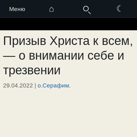
⌂
☾
Меню
Перейти
к
Призыв Христа к всем,
содержимому
— о внимании себе и
трезвении
29.04.2022
|
о.Серафим.