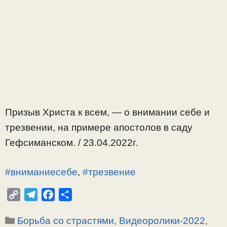
Призыв Христа к всем, — о внимании себе и
трезвении, на примере апостолов в саду
Гефсиманском. / 23.04.2022г.
#вниманиесебе
,
#трезвение
C
T
F
О
o
e
a
т
Рубрики
Борьба со страстями
,
Видеоролики-2022
,
p
l
c
п