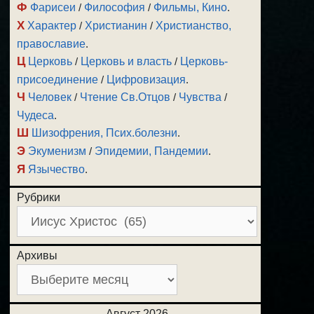
Ф
Фарисеи
/
Философия
/
Фильмы, Кино
.
Х
Характер
/
Христианин
/
Христианство,
православие
.
Ц
Церковь
/
Церковь и власть
/
Церковь-
присоединение
/
Цифровизация
.
Ч
Человек
/
Чтение Св.Отцов
/
Чувства
/
Чудеса
.
Ш
Шизофрения, Псих.болезни
.
Э
Экуменизм
/
Эпидемии, Пандемии
.
Я
Язычество
.
Рубрики
Архивы
Август 2026