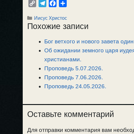
C
T
F
О
o
e
a
т
Рубрики
Иисус Христос
p
l
c
п
Похожие записи
y
e
e
р
L
g
b
а
Бог ветхого и нового завета один
i
r
o
в
n
Об ожидании земного царя иуде
a
o
и
k
m
k
т
христианами.
ь
Проповедь 5.07.2026.
Проповедь 7.06.2026.
Проповедь 24.05.2026.
Оставьте комментарий
Для отправки комментария вам необх