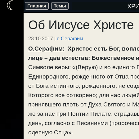
☾
Перейти
ХР
Главная
Темы
к
Об Иисусе Христе
содержимому
23.10.2017
|
о.Серафим.
О.Серафим:
Христос есть Бог, вопл
лице – два естества: Божественное 
Символе веры: «(Верую) и во единого 
Единородного, рожденного от Отца пре
от Бога истинного, рожденного, не соз
Которого все сотворено; для нас люде
принявшего плоть от Духа Святого и М
же за нас при Понтии Пилате, страдавш
день, согласно с Писаниями (пророчес
одесную Отца».