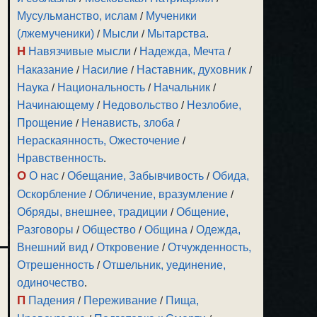
Мусульманство, ислам
/
Мученики
(лжемученики)
/
Мысли
/
Мытарства
.
Н
Навязчивые мысли
/
Надежда, Мечта
/
Наказание
/
Насилие
/
Наставник, духовник
/
Наука
/
Национальность
/
Начальник
/
Начинающему
/
Недовольство
/
Незлобие,
Прощение
/
Ненависть, злоба
/
Нераскаянность, Ожесточение
/
Нравственность
.
О
О нас
/
Обещание, Забывчивость
/
Обида,
Оскорбление
/
Обличение, вразумление
/
Обряды, внешнее, традиции
/
Общение,
Разговоры
/
Общество
/
Община
/
Одежда,
Внешний вид
/
Откровение
/
Отчужденность,
Отрешенность
/
Отшельник, уединение,
одиночество
.
П
Падения
/
Переживание
/
Пища,