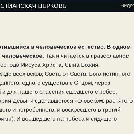
ИСТИАНСКАЯ ЦЕРКОВЬ
Виде
отившийся в человеческое естество. В одном
и человеческое.
Так и читается в православном
Господа Иисуса Христа, Сына Божия,
жде всех веков; Света от Света, Бога истинного
данного, одного существа с Отцом, через
й и для нашего спасения сшедшего с небес,
арии Девы, и сделавшегося человеком; распятого
его и погребенного; и воскресшего в третий
кими). И восшедшего на небеса и сидящего