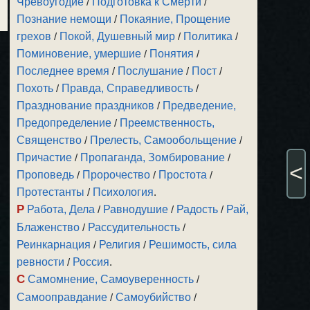
Чревоугодие
/
Подготовка к Смерти
/
Познание немощи
/
Покаяние, Прощение
грехов
/
Покой, Душевный мир
/
Политика
/
Поминовение, умершие
/
Понятия
/
Последнее время
/
Послушание
/
Пост
/
Похоть
/
Правда, Справедливость
/
Празднование праздников
/
Предведение,
Предопределение
/
Преемственность,
Священство
/
Прелесть, Самообольщение
/
Причастие
/
Пропаганда, Зомбирование
/
<
Проповедь
/
Пророчество
/
Простота
/
Протестанты
/
Психология
.
Р
Работа, Дела
/
Равнодушие
/
Радость
/
Рай,
Блаженство
/
Рассудительность
/
Реинкарнация
/
Религия
/
Решимость, сила
ревности
/
Россия
.
С
Самомнение, Самоуверенность
/
Самооправдание
/
Самоубийство
/