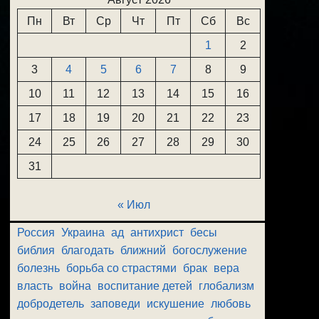
Пн
Вт
Ср
Чт
Пт
Сб
Вс
1
2
3
4
5
6
7
8
9
10
11
12
13
14
15
16
17
18
19
20
21
22
23
24
25
26
27
28
29
30
31
« Июл
Россия
Украина
ад
антихрист
бесы
библия
благодать
ближний
богослужение
болезнь
борьба со страстями
брак
вера
власть
война
воспитание детей
глобализм
добродетель
заповеди
искушение
любовь