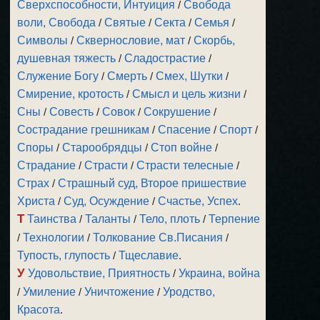
Сверхспособности, Интуиция
/
Свобода
воли, Свобода
/
Святые
/
Секта
/
Семья
/
Символы
/
Сквернословие, мат
/
Скорбь,
душевная тяжесть
/
Сладострастие
/
Служение Богу
/
Смерть
/
Смех, Шутки
/
Смирение, кротость
/
Смысл и цель жизни
/
Сны
/
Совесть
/
Совок
/
Сокрушение
/
Сострадание грешникам
/
Спасение
/
Спорт
/
Споры
/
Старообрядцы
/
Стоп войне
/
Страдание
/
Страсти
/
Страсти телесные
/
Страх
/
Страшный суд, Второе пришествие
Христа
/
Суд, Осуждение
/
Счастье, Успех
.
Т
Таинства
/
Таланты
/
Тело, плоть
/
Терпение
/
Технологии
/
Толкование Св.Писания
/
Тупость, глупость
/
Тщеславие
.
У
Удовольствие, Приятность
/
Украина, война
/
Умиление
/
Уничтожение
/
Уродство,
Красота
.