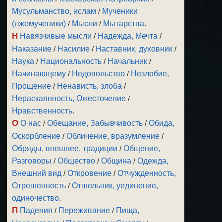
Мусульманство, ислам
/
Мученики
(лжемученики)
/
Мысли
/
Мытарства
.
Н
Навязчивые мысли
/
Надежда, Мечта
/
Наказание
/
Насилие
/
Наставник, духовник
/
Наука
/
Национальность
/
Начальник
/
Начинающему
/
Недовольство
/
Незлобие,
Прощение
/
Ненависть, злоба
/
Нераскаянность, Ожесточение
/
Нравственность
.
О
О нас
/
Обещание, Забывчивость
/
Обида,
Оскорбление
/
Обличение, вразумление
/
Обряды, внешнее, традиции
/
Общение,
Разговоры
/
Общество
/
Община
/
Одежда,
Внешний вид
/
Откровение
/
Отчужденность,
Отрешенность
/
Отшельник, уединение,
одиночество
.
П
Падения
/
Переживание
/
Пища,