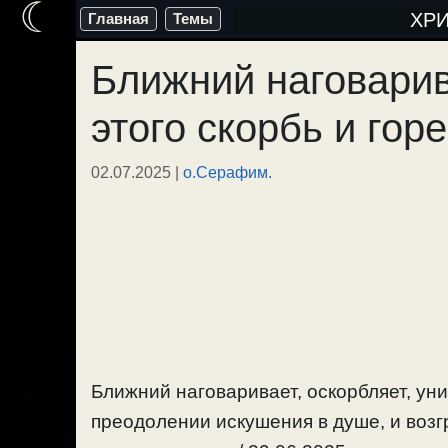
☾
Перейти
ХР
Главная
Темы
к
Ближний наговарив
содержимому
этого скорбь и гор
02.07.2025
|
о.Серафим.
Ближний наговаривает, оскорбляет, униж
преодолении искушения в душе, и возг