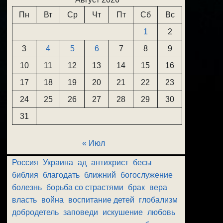
Пн
Вт
Ср
Чт
Пт
Сб
Вс
1
2
3
4
5
6
7
8
9
10
11
12
13
14
15
16
17
18
19
20
21
22
23
24
25
26
27
28
29
30
31
« Июл
Россия
Украина
ад
антихрист
бесы
библия
благодать
ближний
богослужение
болезнь
борьба со страстями
брак
вера
власть
война
воспитание детей
глобализм
добродетель
заповеди
искушение
любовь