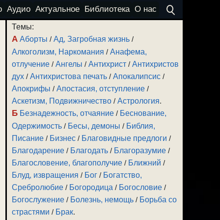
о
Аудио
Актуальное
Библиотека
О нас
Темы:
А
Аборты
/
Ад, Загробная жизнь
/
Алкоголизм, Наркомания
/
Анафема,
отлучение
/
Ангелы
/
Антихрист
/
Антихристов
дух
/
Антихристова печать
/
Апокалипсис
/
Апокрифы
/
Апостасия, отступление
/
Аскетизм, Подвижничество
/
Астрология
.
Б
Безнадежность, отчаяние
/
Беснование,
Одержимость
/
Бесы, демоны
/
Библия,
Писание
/
Бизнес
/
Благовидные предлоги
/
Благодарение
/
Благодать
/
Благоразумие
/
Благословение, благополучие
/
Ближний
/
Блуд, извращения
/
Бог
/
Богатство,
Сребролюбие
/
Богородица
/
Богословие
/
Богослужение
/
Болезнь, немощь
/
Борьба со
страстями
/
Брак
.