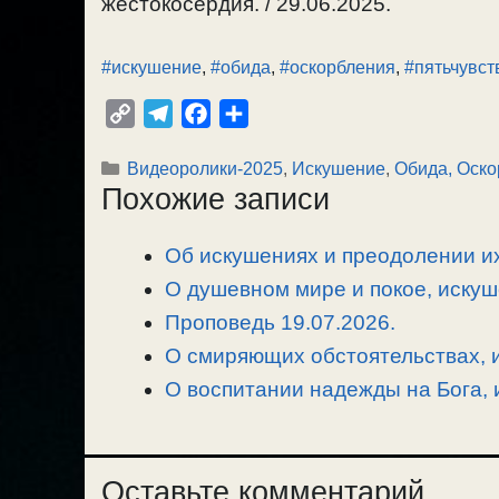
жестокосердия. / 29.06.2025.
#искушение
,
#обида
,
#оскорбления
,
#пятьчувст
C
T
F
О
o
e
a
т
Рубрики
Видеоролики-2025
,
Искушение
,
Обида, Оско
p
l
c
п
Похожие записи
y
e
e
р
L
g
b
а
Об искушениях и преодолении их
i
r
o
в
n
О душевном мире и покое, искуш
a
o
и
k
m
k
т
Проповедь 19.07.2026.
ь
О смиряющих обстоятельствах, и
О воспитании надежды на Бога, 
Оставьте комментарий