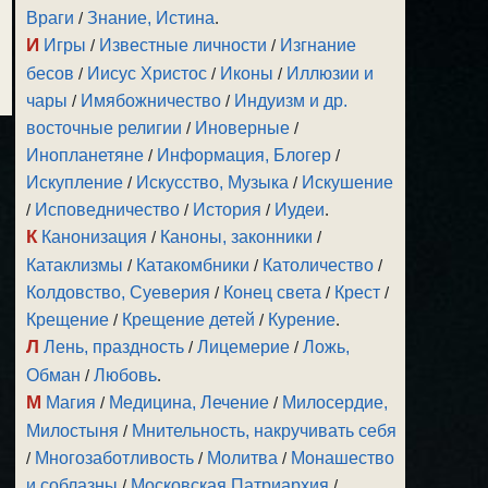
Враги
/
Знание, Истина
.
И
Игры
/
Известные личности
/
Изгнание
бесов
/
Иисус Христос
/
Иконы
/
Иллюзии и
чары
/
Имябожничество
/
Индуизм и др.
восточные религии
/
Иноверные
/
Инопланетяне
/
Информация, Блогер
/
Искупление
/
Искусство, Музыка
/
Искушение
/
Исповедничество
/
История
/
Иудеи
.
К
Канонизация
/
Каноны, законники
/
Катаклизмы
/
Катакомбники
/
Католичество
/
Колдовство, Суеверия
/
Конец света
/
Крест
/
Крещение
/
Крещение детей
/
Курение
.
Л
Лень, праздность
/
Лицемерие
/
Ложь,
Обман
/
Любовь
.
М
Магия
/
Медицина, Лечение
/
Милосердие,
Милостыня
/
Мнительность, накручивать себя
/
Многозаботливость
/
Молитва
/
Монашество
и соблазны
/
Московская Патриархия
/