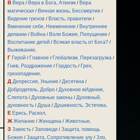
В
Вера
/
Вера в Бога, Атеизм
/
Вера
магическая
/
Вечная жизнь, Бессмертие
/
Видение грехов
/
Власть, правители
/
Вменение себе, Невменение
/
Внутреннее
делание
/
Война
/
Воля Божия, Попущение
/
Воспитание детей
/
Всякая власть от Бога?
/
Выживание
.
Г
Герой
/
Главное
/
Глобализм, Перезагрузка
/
Гнев, Раздражение
/
Гордость
/
Грех,
грехопадение
.
Д
Депрессия, Уныние
/
Десятина
/
Добродетель, Добро
/
Духовное вИдение,
Слепота
/
Духовные законы
/
Духовный,
духовность
/
Душа
/
Душевность, Эстетика
.
Е
Ересь, Раскол
.
Ж
Желание
/
Женщина
/
Животные
.
З
Зависть
/
Заповеди
/
Защита, помощь
Божия
/
Защита, Сопротивление злу
/
Зло,