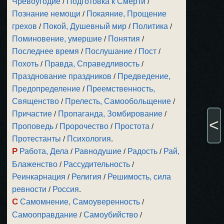
Чревоугодие
/
Подготовка к Смерти
/
Познание немощи
/
Покаяние, Прощение
грехов
/
Покой, Душевный мир
/
Политика
/
Поминовение, умершие
/
Понятия
/
Последнее время
/
Послушание
/
Пост
/
Похоть
/
Правда, Справедливость
/
Празднование праздников
/
Предведение,
Предопределение
/
Преемственность,
Священство
/
Прелесть, Самообольщение
/
Причастие
/
Пропаганда, Зомбирование
/
<
Проповедь
/
Пророчество
/
Простота
/
Протестанты
/
Психология
.
Р
Работа, Дела
/
Равнодушие
/
Радость
/
Рай,
Блаженство
/
Рассудительность
/
Реинкарнация
/
Религия
/
Решимость, сила
ревности
/
Россия
.
С
Самомнение, Самоуверенность
/
Самооправдание
/
Самоубийство
/