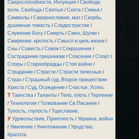
Сверхспособности, Интуиция
/
Свобода
воли, Свобода
/
Святые
/
Секта
/
Семья
/
Символы
/
Сквернословие, мат
/
Скорбь,
душевная тяжесть
/
Сладострастие
/
Служение Богу
/
Смерть
/
Смех, Шутки
/
Смирение, кротость
/
Смысл и цель жизни
/
Сны
/
Совесть
/
Совок
/
Сокрушение
/
Сострадание грешникам
/
Спасение
/
Спорт
/
Споры
/
Старообрядцы
/
Стоп войне
/
Страдание
/
Страсти
/
Страсти телесные
/
Страх
/
Страшный суд, Второе пришествие
Христа
/
Суд, Осуждение
/
Счастье, Успех
.
Т
Таинства
/
Таланты
/
Тело, плоть
/
Терпение
/
Технологии
/
Толкование Св.Писания
/
Тупость, глупость
/
Тщеславие
.
У
Удовольствие, Приятность
/
Украина, война
/
Умиление
/
Уничтожение
/
Уродство,
Красота
.