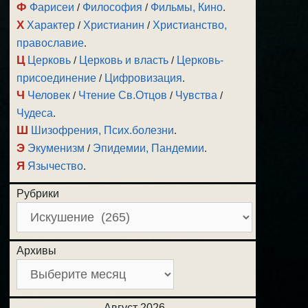
Ф
Фарисеи
/
Философия
/
Фильмы, Кино
.
Х
Характер
/
Христианин
/
Христианство,
православие
.
Ц
Церковь
/
Церковь и власть
/
Церковь-
присоединение
/
Цифровизация
.
Ч
Человек
/
Чтение Св.Отцов
/
Чувства
/
Чудеса
.
Ш
Шизофрения, Псих.болезни
.
Э
Экуменизм
/
Эпидемии, Пандемии
.
Я
Язычество
.
Рубрики
Архивы
Август 2026