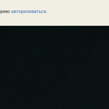
одимо
авторизоваться
.