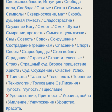
Сверхспособности, Интуиция
/
Свобода
воли, Свобода
/
Святые
/
Секта
/
Семья
/
Символы
/
Сквернословие, мат
/
Скорбь,
душевная тяжесть
/
Сладострастие
/
Служение Богу
/
Смерть
/
Смех, Шутки
/
Смирение, кротость
/
Смысл и цель жизни
/
Сны
/
Совесть
/
Совок
/
Сокрушение
/
Сострадание грешникам
/
Спасение
/
Спорт
/
Споры
/
Старообрядцы
/
Стоп войне
/
Страдание
/
Страсти
/
Страсти телесные
/
Страх
/
Страшный суд, Второе пришествие
Христа
/
Суд, Осуждение
/
Счастье, Успех
.
Т
Таинства
/
Таланты
/
Тело, плоть
/
Терпение
/
Технологии
/
Толкование Св.Писания
/
Тупость, глупость
/
Тщеславие
.
У
Удовольствие, Приятность
/
Украина, война
/
Умиление
/
Уничтожение
/
Уродство,
Красота
.