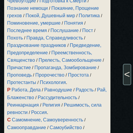
Чревоугодие
/
Подготовка к Смерти
/
Познание немощи
/
Покаяние, Прощение
грехов
/
Покой, Душевный мир
/
Политика
/
Поминовение, умершие
/
Понятия
/
Последнее время
/
Послушание
/
Пост
/
Похоть
/
Правда, Справедливость
/
Празднование праздников
/
Предведение,
Предопределение
/
Преемственность,
Священство
/
Прелесть, Самообольщение
/
Причастие
/
Пропаганда, Зомбирование
/
<
Проповедь
/
Пророчество
/
Простота
/
Протестанты
/
Психология
.
Р
Работа, Дела
/
Равнодушие
/
Радость
/
Рай,
Блаженство
/
Рассудительность
/
Реинкарнация
/
Религия
/
Решимость, сила
ревности
/
Россия
.
С
Самомнение, Самоуверенность
/
Самооправдание
/
Самоубийство
/