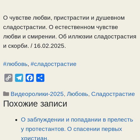
О чувстве любви, пристрастии и душевном
сладострастии. О естественном чувстве
любви и смирении. Об иллюзии сладострастия
и скорби. / 16.02.2025.
#любовь
,
#сладострастие
C
T
F
О
o
e
a
т
Рубрики
Видеоролики-2025
,
Любовь
,
Сладострастие
p
l
c
п
Похожие записи
y
e
e
р
L
g
b
а
i
r
o
в
О заблуждении и попадании в прелесть
n
a
o
и
у протестантов. О спасении первых
k
m
k
т
христиан.