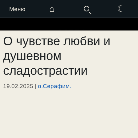
⌂
☾
Меню
Перейти
к
О чувстве любви и
содержимому
душевном
сладострастии
19.02.2025
|
о.Серафим.