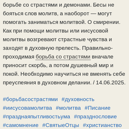
борьбе со страстями и демонами. Бесы не
бояться слов молитв, а наоборот — могут
помогать заниматься молитвой. О смирении.
Как при помощи молитвы или иисусовой
молитвы возгревают страстные чувства и
заходят в духовную прелесть. Правильно-
проходимая
борьба со страстями
вначале
приносит скорбь, а потом душевный мир и
покой. Необходимо научиться не вменять себе
преуспеяния в духовном делании. / 14.06.2025.
#борьбасострастями
#духовность
#иисусовамолитва
#молитва
#Писание
#празднаяпытливостьума
#празднословие
#самомнение
#СвятыеОтцы
#христианство