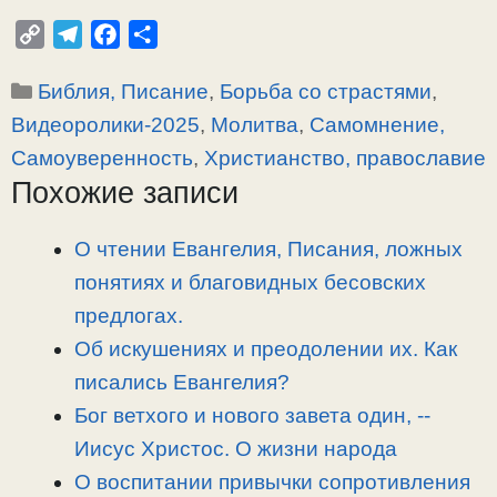
C
T
F
О
o
e
a
т
Рубрики
Библия, Писание
,
Борьба со страстями
,
p
l
c
п
y
e
e
р
Видеоролики-2025
,
Молитва
,
Самомнение,
L
g
b
а
Самоуверенность
,
Христианство, православие
i
r
o
в
Похожие записи
n
a
o
и
k
m
k
т
О чтении Евангелия, Писания, ложных
ь
понятиях и благовидных бесовских
предлогах.
Об искушениях и преодолении их. Как
писались Евангелия?
Бог ветхого и нового завета один, -­
Иисус Христос. О жизни народа
О воспитании привычки сопротивления