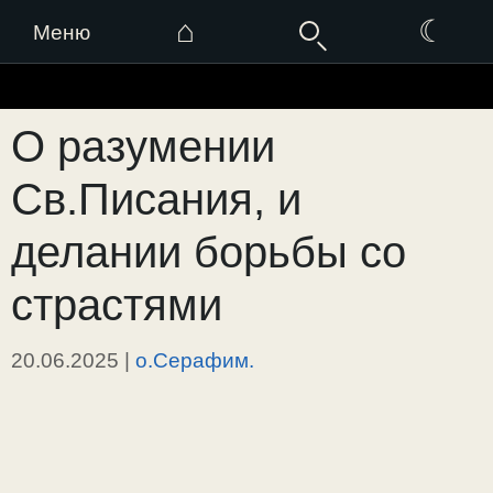
⌂
☾
Меню
Перейти
к
О разумении
содержимому
Св.Писания, и
делании борьбы со
страстями
20.06.2025
|
о.Серафим.