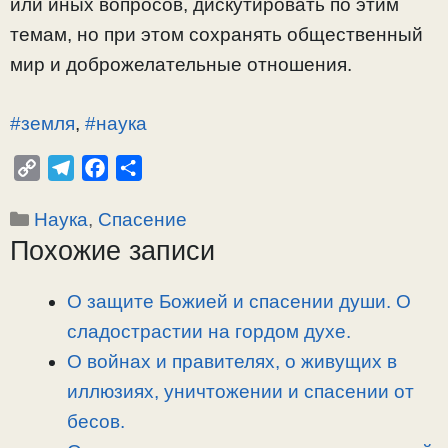
или иных вопросов, дискутировать по этим
темам, но при этом сохранять общественный
мир и доброжелательные отношения.
#земля
,
#наука
C
T
F
О
o
e
a
т
Рубрики
Наука
,
Спасение
p
l
c
п
Похожие записи
y
e
e
р
L
g
b
а
i
r
o
в
О защите Божией и спасении души. О
n
a
o
и
сладострастии на гордом духе.
k
m
k
т
О войнах и правителях, о живущих в
ь
иллюзиях, уничтожении и спасении от
бесов.