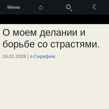
⌂
☾
Меню
Перейти
к
О моем делании и
содержимому
борьбе со страстями.
15.01.2026
|
о.Серафим.