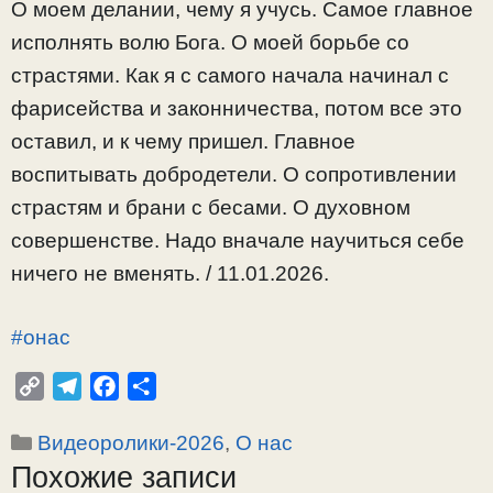
О моем делании, чему я учусь. Самое главное
исполнять волю Бога. О моей борьбе со
страстями. Как я с самого начала начинал с
фарисейства и законничества, потом все это
оставил, и к чему пришел. Главное
воспитывать добродетели. О сопротивлении
страстям и брани с бесами. О духовном
совершенстве. Надо вначале научиться себе
ничего не вменять. / 11.01.2026.
#онас
C
T
F
О
o
e
a
т
Рубрики
Видеоролики-2026
,
О нас
p
l
c
п
Похожие записи
y
e
e
р