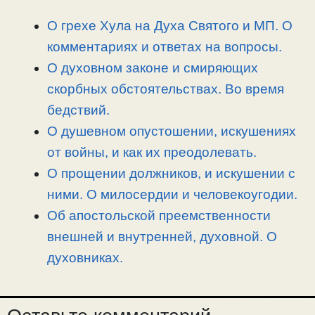
L
g
b
а
i
r
o
в
О грехе Хула на Духа Святого и МП. О
n
a
o
и
комментариях и ответах на вопросы.
k
m
k
т
О духовном законе и смиряющих
ь
скорбных обстоятельствах. Во время
бедствий.
О душевном опустошении, искушениях
от войны, и как их преодолевать.
О прощении должников, и искушении с
ними. О милосердии и человекоугодии.
Об апостольской преемственности
внешней и внутренней, духовной. О
духовниках.