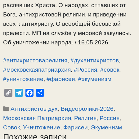
распявших Христа. О народах, отпавших от
Бога, антихристовой религии, и приведении
всех к антихристу. О всеобщей бесовской
прелести. МП на службе у мировой закулисы.
Об уничтожении народа. / 16.05.2026.
#антихристоварелигия
,
#духантихристов
,
#московскаяпатриархия
,
#Россия
,
#совок
,
#уничтожение
,
#фарисеи
,
#экуменизм
C
T
F
О
o
e
a
т
Рубрики
Антихристов дух
,
Видеоролики-2026
,
p
l
c
п
y
e
e
р
Московская Патриархия
,
Религия
,
Россия
,
L
g
b
а
Совок
,
Уничтожение
,
Фарисеи
,
Экуменизм
i
r
o
в
Похожие записи