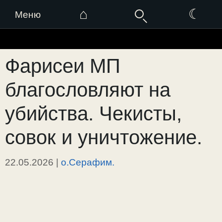
⌂
☾
Меню
Перейти
к
Фарисеи МП
содержимому
благословляют на
убийства. Чекисты,
совок и уничтожение.
22.05.2026
|
о.Серафим.