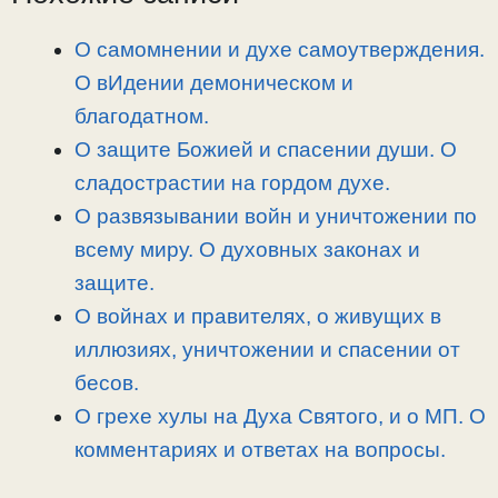
n
a
o
и
k
m
k
т
О самомнении и духе самоутверждения.
ь
О вИдении демоническом и
благодатном.
О защите Божией и спасении души. О
сладострастии на гордом духе.
О развязывании войн и уничтожении по
всему миру. О духовных законах и
защите.
О войнах и правителях, о живущих в
иллюзиях, уничтожении и спасении от
бесов.
О грехе хулы на Духа Святого, и о МП. О
комментариях и ответах на вопросы.