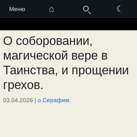
⌂
☾
Меню
Перейти
к
О соборовании,
содержимому
магической вере в
Таинства, и прощении
грехов.
03.04.2026
|
о.Серафим.