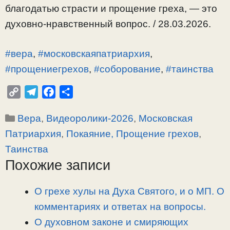
благодатью страсти и прощение греха, — это
духовно-нравственный вопрос. / 28.03.2026.
#вера
,
#московскаяпатриархия
,
#прощениегрехов
,
#соборование
,
#таинства
C
T
F
О
o
e
a
т
Рубрики
Вера
,
Видеоролики-2026
,
Московская
p
l
c
п
y
e
e
р
Патриархия
,
Покаяние, Прощение грехов
,
L
g
b
а
Таинства
i
r
o
в
Похожие записи
n
a
o
и
k
m
k
т
О грехе хулы на Духа Святого, и о МП. О
ь
комментариях и ответах на вопросы.
О духовном законе и смиряющих