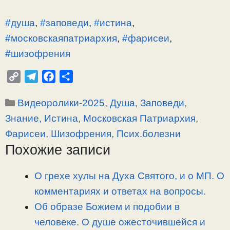
#душа
,
#заповеди
,
#истина
,
#московскаяпатриархия
,
#фарисеи
,
#шизофрения
C
T
F
О
o
e
a
т
Рубрики
Видеоролики-2025
,
Душа
,
Заповеди
,
p
l
c
п
y
e
e
р
Знание, Истина
,
Московская Патриархия
,
L
g
b
а
Фарисеи
,
Шизофрения, Псих.болезни
i
r
o
в
Похожие записи
n
a
o
и
k
m
k
т
О грехе хулы на Духа Святого, и о МП. О
ь
комментариях и ответах на вопросы.
Об образе Божием и подобии в
человеке. О душе ожесточившейся и