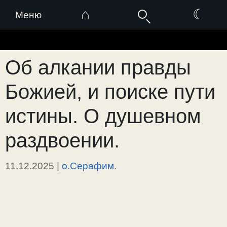
⌂
☾
Меню
Перейти
к
Об алкании правды
содержимому
Божией, и поиске пути
истины. О душевном
раздвоении.
11.12.2025
|
о.Серафим.